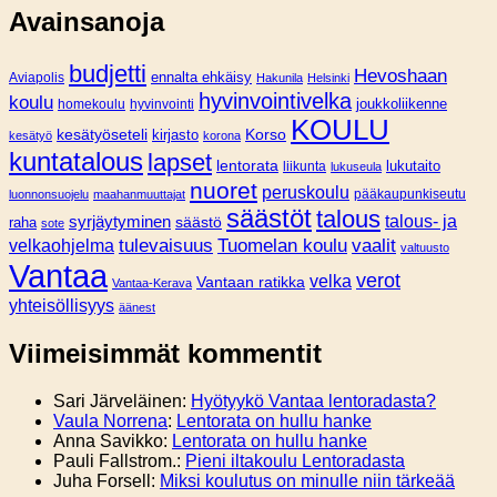
Avainsanoja
budjetti
Hevoshaan
Aviapolis
ennalta ehkäisy
Hakunila
Helsinki
hyvinvointivelka
koulu
joukkoliikenne
homekoulu
hyvinvointi
KOULU
Korso
kesätyöseteli
kirjasto
kesätyö
korona
kuntatalous
lapset
lentorata
lukutaito
liikunta
lukuseula
nuoret
peruskoulu
pääkaupunkiseutu
luonnonsuojelu
maahanmuuttajat
säästöt
talous
syrjäytyminen
talous- ja
säästö
raha
sote
tulevaisuus
Tuomelan koulu
vaalit
velkaohjelma
valtuusto
Vantaa
verot
velka
Vantaan ratikka
Vantaa-Kerava
yhteisöllisyys
äänest
Viimeisimmät kommentit
Sari Järveläinen
:
Hyötyykö Vantaa lentoradasta?
Vaula Norrena
:
Lentorata on hullu hanke
Anna Savikko
:
Lentorata on hullu hanke
Pauli Fallstrom.
:
Pieni iltakoulu Lentoradasta
Juha Forsell
:
Miksi koulutus on minulle niin tärkeää