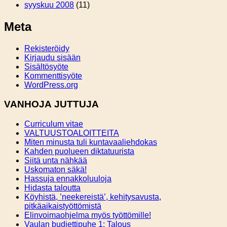
syyskuu 2008
(11)
Meta
Rekisteröidy
Kirjaudu sisään
Sisältösyöte
Kommenttisyöte
WordPress.org
VANHOJA JUTTUJA
Curriculum vitae
VALTUUSTOALOITTEITA
Miten minusta tuli kuntavaaliehdokas
Kahden puolueen diktatuurista
Siitä unta nähkää
Uskomaton säkä!
Hassuja ennakkoluuloja
Hidasta taloutta
Köyhistä, ’neekereistä’, kehitysavusta,
pitkäaikaistyöttömistä
Elinvoimaohjelma myös työttömille!
Vaulan budjettipuhe 1: Talous