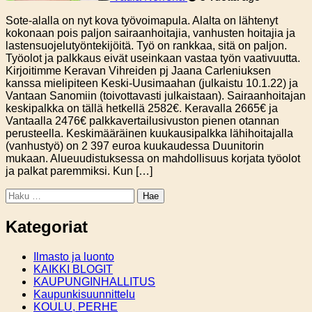
Sote-alalla on nyt kova työvoimapula. Alalta on lähtenyt
kokonaan pois paljon sairaanhoitajia, vanhusten hoitajia ja
lastensuojelutyöntekijöitä. Työ on rankkaa, sitä on paljon.
Työolot ja palkkaus eivät useinkaan vastaa työn vaativuutta.
Kirjoitimme Keravan Vihreiden pj Jaana Carleniuksen
kanssa mielipiteen Keski-Uusimaahan (julkaistu 10.1.22) ja
Vantaan Sanomiin (toivottavasti julkaistaan). Sairaanhoitajan
keskipalkka on tällä hetkellä 2582€. Keravalla 2665€ ja
Vantaalla 2476€ palkkavertailusivuston pienen otannan
perusteella. Keskimääräinen kuukausipalkka lähihoitajalla
(vanhustyö) on 2 397 euroa kuukaudessa Duunitorin
mukaan. Alueuudistuksessa on mahdollisuus korjata työolot
ja palkat paremmiksi. Kun […]
Haku:
Kategoriat
Ilmasto ja luonto
KAIKKI BLOGIT
KAUPUNGINHALLITUS
Kaupunkisuunnittelu
KOULU, PERHE