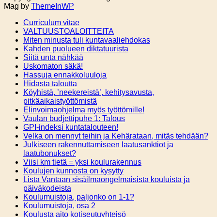
Mag by
ThemeInWP
Curriculum vitae
VALTUUSTOALOITTEITA
Miten minusta tuli kuntavaaliehdokas
Kahden puolueen diktatuurista
Siitä unta nähkää
Uskomaton säkä!
Hassuja ennakkoluuloja
Hidasta taloutta
Köyhistä, ’neekereistä’, kehitysavusta,
pitkäaikaistyöttömistä
Elinvoimaohjelma myös työttömille!
Vaulan budjettipuhe 1: Talous
GPI-indeksi kuntatalouteen!
Velka on mennyt teihin ja Kehärataan, mitäs tehdään?
Julkiseen rakennuttamiseen laatusanktiot ja
laatubonukset?
Viisi km tietä = yksi koulurakennus
Koulujen kunnosta on kysytty
Lista Vantaan sisäilmaongelmaisista kouluista ja
päiväkodeista
Koulumuistoja, paljonko on 1-1?
Koulumuistoja, osa 2
Koulusta aito kotiseutuyhteisö