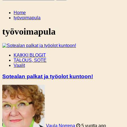
Home
työvoimapula
työvoimapula
KAIKKI BLOGIT
TALOUS, SOTE
Vaalit
Sotealan palkat ja työolot kuntoon!
Vaula Norrena
5 vuotta ago