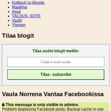
Kulttuuri ja liikunta
Maailma
muut
TALOUS, SOTE
Vaalit
Yleinen
Tilaa blogit
Tilaa uudet blogit meiliin:
Vaula Norrena Vantaa Facebookissa
This message is only visible to admins.
Problem displaying Facebook posts. Backup cache in use.