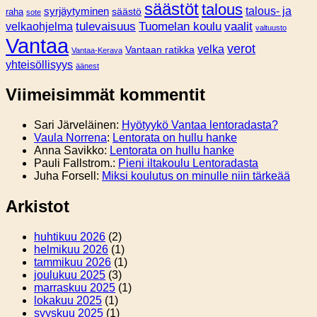
säästöt
talous
syrjäytyminen
talous- ja
säästö
raha
sote
tulevaisuus
Tuomelan koulu
vaalit
velkaohjelma
valtuusto
Vantaa
verot
velka
Vantaan ratikka
Vantaa-Kerava
yhteisöllisyys
äänest
Viimeisimmät kommentit
Sari Järveläinen
:
Hyötyykö Vantaa lentoradasta?
Vaula Norrena
:
Lentorata on hullu hanke
Anna Savikko
:
Lentorata on hullu hanke
Pauli Fallstrom.
:
Pieni iltakoulu Lentoradasta
Juha Forsell
:
Miksi koulutus on minulle niin tärkeää
Arkistot
huhtikuu 2026
(2)
helmikuu 2026
(1)
tammikuu 2026
(1)
joulukuu 2025
(3)
marraskuu 2025
(1)
lokakuu 2025
(1)
syyskuu 2025
(1)