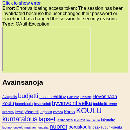
Click to show error
Error:
Error validating access token: The session has been
invalidated because the user changed their password or
Facebook has changed the session for security reasons.
Type:
OAuthException
Avainsanoja
budjetti
Hevoshaan
Aviapolis
ennalta ehkäisy
Hakunila
Helsinki
hyvinvointivelka
koulu
joukkoliikenne
homekoulu
hyvinvointi
KOULU
Korso
kesätyöseteli
kirjasto
kesätyö
korona
kuntatalous
lapset
lentorata
lukutaito
liikunta
lukuseula
nuoret
peruskoulu
pääkaupunkiseutu
luonnonsuojelu
maahanmuuttajat