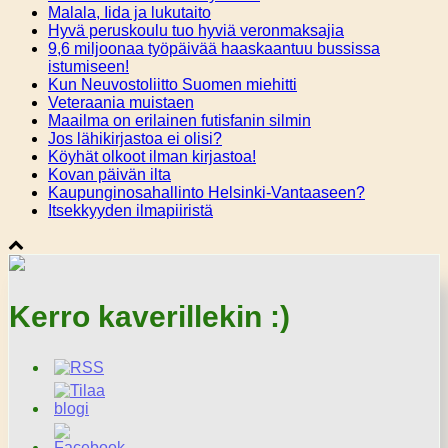
Malala, Iida ja lukutaito
Hyvä peruskoulu tuo hyviä veronmaksajia
9,6 miljoonaa työpäivää haaskaantuu bussissa
istumiseen!
Kun Neuvostoliitto Suomen miehitti
Veteraania muistaen
Maailma on erilainen futisfanin silmin
Jos lähikirjastoa ei olisi?
Köyhät olkoot ilman kirjastoa!
Kovan päivän ilta
Kaupunginosahallinto Helsinki-Vantaaseen?
Itsekkyyden ilmapiiristä
Kerro kaverillekin :)