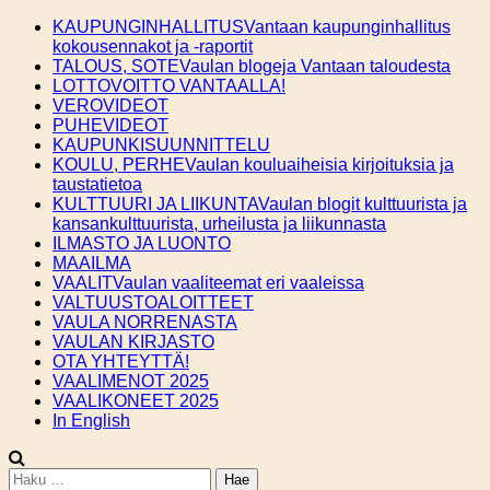
Skip
KAUPUNGINHALLITUS
Vantaan kaupunginhallitus
to
kokousennakot ja -raportit
content
TALOUS, SOTE
Vaulan blogeja Vantaan taloudesta
LOTTOVOITTO VANTAALLA!
VEROVIDEOT
PUHEVIDEOT
KAUPUNKISUUNNITTELU
KOULU, PERHE
Vaulan kouluaiheisia kirjoituksia ja
taustatietoa
KULTTUURI JA LIIKUNTA
Vaulan blogit kulttuurista ja
kansankulttuurista, urheilusta ja liikunnasta
ILMASTO JA LUONTO
MAAILMA
VAALIT
Vaulan vaaliteemat eri vaaleissa
VALTUUSTOALOITTEET
VAULA NORRENASTA
VAULAN KIRJASTO
OTA YHTEYTTÄ!
VAALIMENOT 2025
VAALIKONEET 2025
In English
Haku: