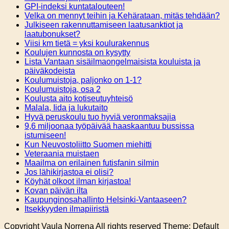
GPI-indeksi kuntatalouteen!
Velka on mennyt teihin ja Kehärataan, mitäs tehdään?
Julkiseen rakennuttamiseen laatusanktiot ja
laatubonukset?
Viisi km tietä = yksi koulurakennus
Koulujen kunnosta on kysytty
Lista Vantaan sisäilmaongelmaisista kouluista ja
päiväkodeista
Koulumuistoja, paljonko on 1-1?
Koulumuistoja, osa 2
Koulusta aito kotiseutuyhteisö
Malala, Iida ja lukutaito
Hyvä peruskoulu tuo hyviä veronmaksajia
9,6 miljoonaa työpäivää haaskaantuu bussissa
istumiseen!
Kun Neuvostoliitto Suomen miehitti
Veteraania muistaen
Maailma on erilainen futisfanin silmin
Jos lähikirjastoa ei olisi?
Köyhät olkoot ilman kirjastoa!
Kovan päivän ilta
Kaupunginosahallinto Helsinki-Vantaaseen?
Itsekkyyden ilmapiiristä
Copyright Vaula Norrena All rights reserved Theme: Default