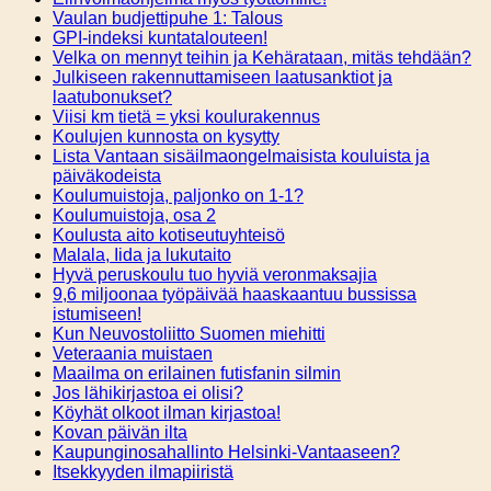
Vaulan budjettipuhe 1: Talous
GPI-indeksi kuntatalouteen!
Velka on mennyt teihin ja Kehärataan, mitäs tehdään?
Julkiseen rakennuttamiseen laatusanktiot ja
laatubonukset?
Viisi km tietä = yksi koulurakennus
Koulujen kunnosta on kysytty
Lista Vantaan sisäilmaongelmaisista kouluista ja
päiväkodeista
Koulumuistoja, paljonko on 1-1?
Koulumuistoja, osa 2
Koulusta aito kotiseutuyhteisö
Malala, Iida ja lukutaito
Hyvä peruskoulu tuo hyviä veronmaksajia
9,6 miljoonaa työpäivää haaskaantuu bussissa
istumiseen!
Kun Neuvostoliitto Suomen miehitti
Veteraania muistaen
Maailma on erilainen futisfanin silmin
Jos lähikirjastoa ei olisi?
Köyhät olkoot ilman kirjastoa!
Kovan päivän ilta
Kaupunginosahallinto Helsinki-Vantaaseen?
Itsekkyyden ilmapiiristä