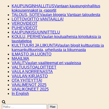
Skip
KAUPUNGINHALLITUS
Vantaan kaupunginhallitus
to
kokousennakot ja -raportit
content
TALOUS, SOTE
Vaulan blogeja Vantaan taloudesta
LOTTOVOITTO VANTAALLA!
VEROVIDEOT
PUHEVIDEOT
KAUPUNKISUUNNITTELU
KOULU, PERHE
Vaulan kouluaiheisia kirjoituksia ja
taustatietoa
KULTTUURI JA LIIKUNTA
Vaulan blogit kulttuurista ja
kansankulttuurista, urheilusta ja liikunnasta
ILMASTO JA LUONTO
MAAILMA
VAALIT
Vaulan vaaliteemat eri vaaleissa
VALTUUSTOALOITTEET
VAULA NORRENASTA
VAULAN KIRJASTO
OTA YHTEYTTÄ!
VAALIMENOT 2025
VAALIKONEET 2025
In English
Haku: