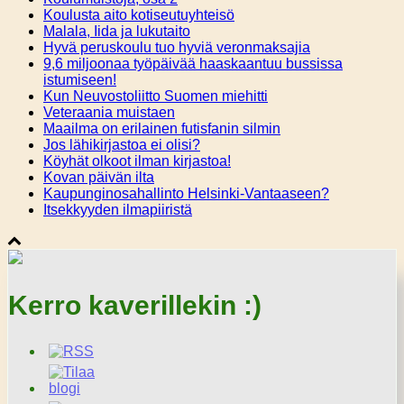
Koulusta aito kotiseutuyhteisö
Malala, Iida ja lukutaito
Hyvä peruskoulu tuo hyviä veronmaksajia
9,6 miljoonaa työpäivää haaskaantuu bussissa
istumiseen!
Kun Neuvostoliitto Suomen miehitti
Veteraania muistaen
Maailma on erilainen futisfanin silmin
Jos lähikirjastoa ei olisi?
Köyhät olkoot ilman kirjastoa!
Kovan päivän ilta
Kaupunginosahallinto Helsinki-Vantaaseen?
Itsekkyyden ilmapiiristä
Kerro kaverillekin :)