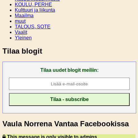
KOULU, PERHE
Kulttuuri ja liikunta
Maailma
muut
TALOUS, SOTE
Vaalit
Yleinen
Tilaa blogit
Tilaa uudet blogit meiliin:
Vaula Norrena Vantaa Facebookissa
This message is only visible to admins.