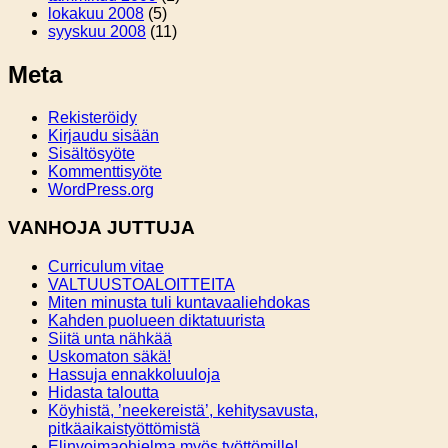
lokakuu 2008
(5)
syyskuu 2008
(11)
Meta
Rekisteröidy
Kirjaudu sisään
Sisältösyöte
Kommenttisyöte
WordPress.org
VANHOJA JUTTUJA
Curriculum vitae
VALTUUSTOALOITTEITA
Miten minusta tuli kuntavaaliehdokas
Kahden puolueen diktatuurista
Siitä unta nähkää
Uskomaton säkä!
Hassuja ennakkoluuloja
Hidasta taloutta
Köyhistä, ’neekereistä’, kehitysavusta,
pitkäaikaistyöttömistä
Elinvoimaohjelma myös työttömille!