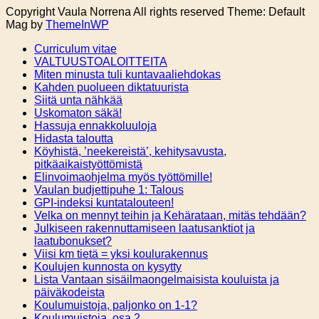
Copyright Vaula Norrena All rights reserved Theme: Default
Mag by
ThemeInWP
Curriculum vitae
VALTUUSTOALOITTEITA
Miten minusta tuli kuntavaaliehdokas
Kahden puolueen diktatuurista
Siitä unta nähkää
Uskomaton säkä!
Hassuja ennakkoluuloja
Hidasta taloutta
Köyhistä, ’neekereistä’, kehitysavusta,
pitkäaikaistyöttömistä
Elinvoimaohjelma myös työttömille!
Vaulan budjettipuhe 1: Talous
GPI-indeksi kuntatalouteen!
Velka on mennyt teihin ja Kehärataan, mitäs tehdään?
Julkiseen rakennuttamiseen laatusanktiot ja
laatubonukset?
Viisi km tietä = yksi koulurakennus
Koulujen kunnosta on kysytty
Lista Vantaan sisäilmaongelmaisista kouluista ja
päiväkodeista
Koulumuistoja, paljonko on 1-1?
Koulumuistoja, osa 2