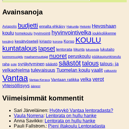
Avainsanoja
budjetti
Hevoshaan
Aviapolis
ennalta ehkäisy
Hakunila
Helsinki
hyvinvointivelka
koulu
joukkoliikenne
homekoulu
hyvinvointi
KOULU
Korso
kesätyöseteli
kirjasto
kesätyö
korona
kuntatalous
lapset
lentorata
lukutaito
liikunta
lukuseula
nuoret
peruskoulu
pääkaupunkiseutu
luonnonsuojelu
maahanmuuttajat
säästöt
talous
syrjäytyminen
talous- ja
säästö
raha
sote
tulevaisuus
Tuomelan koulu
vaalit
velkaohjelma
valtuusto
Vantaa
verot
velka
Vantaan ratikka
Vantaa-Kerava
yhteisöllisyys
äänest
Viimeisimmät kommentit
Sari Järveläinen
:
Hyötyykö Vantaa lentoradasta?
Vaula Norrena
:
Lentorata on hullu hanke
Anna Savikko
:
Lentorata on hullu hanke
Pauli Fallstrom.
:
Pieni iltakoulu Lentoradasta