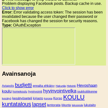
Problem displaying Facebook posts. Backup cache in use.
Click to show error
Error:
Error validating access token: The session has been
invalidated because the user changed their password or
Facebook has changed the session for security reasons.
Type:
OAuthException
Avainsanoja
budjetti
Hevoshaan
Aviapolis
ennalta ehkäisy
Hakunila
Helsinki
hyvinvointivelka
koulu
joukkoliikenne
homekoulu
hyvinvointi
KOULU
Korso
kesätyöseteli
kirjasto
kesätyö
korona
kuntatalous
lapset
lentorata
lukutaito
liikunta
lukuseula