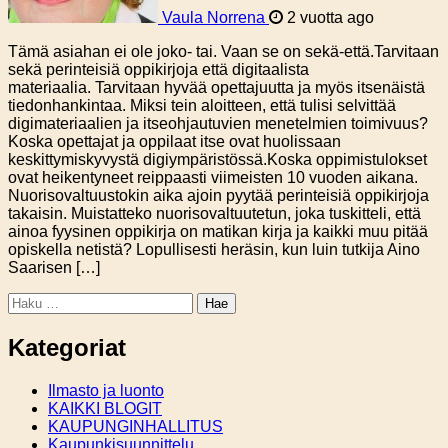
Vaula Norrena
2 vuotta ago
Tämä asiahan ei ole joko- tai. Vaan se on sekä-että.Tarvitaan
sekä perinteisiä oppikirjoja että digitaalista
materiaalia. Tarvitaan hyvää opettajuutta ja myös itsenäistä
tiedonhankintaa. Miksi tein aloitteen, että tulisi selvittää
digimateriaalien ja itseohjautuvien menetelmien toimivuus?
Koska opettajat ja oppilaat itse ovat huolissaan
keskittymiskyvystä digiympäristössä.Koska oppimistulokset
ovat heikentyneet reippaasti viimeisten 10 vuoden aikana.
Nuorisovaltuustokin aika ajoin pyytää perinteisiä oppikirjoja
takaisin. Muistatteko nuorisovaltuutetun, joka tuskitteli, että
ainoa fyysinen oppikirja on matikan kirja ja kaikki muu pitää
opiskella netistä? Lopullisesti heräsin, kun luin tutkija Aino
Saarisen […]
Haku:
Kategoriat
Ilmasto ja luonto
KAIKKI BLOGIT
KAUPUNGINHALLITUS
Kaupunkisuunnittelu