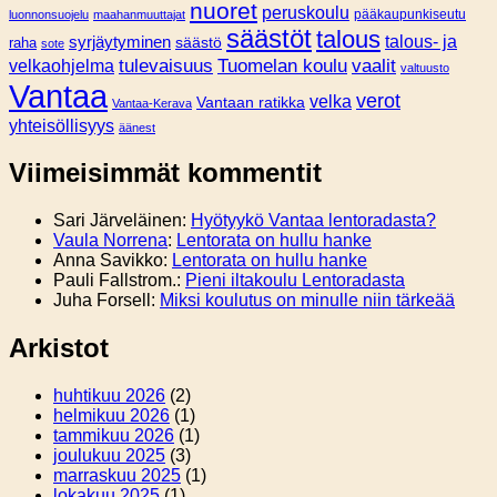
nuoret
peruskoulu
pääkaupunkiseutu
luonnonsuojelu
maahanmuuttajat
säästöt
talous
syrjäytyminen
talous- ja
säästö
raha
sote
tulevaisuus
Tuomelan koulu
vaalit
velkaohjelma
valtuusto
Vantaa
verot
velka
Vantaan ratikka
Vantaa-Kerava
yhteisöllisyys
äänest
Viimeisimmät kommentit
Sari Järveläinen
:
Hyötyykö Vantaa lentoradasta?
Vaula Norrena
:
Lentorata on hullu hanke
Anna Savikko
:
Lentorata on hullu hanke
Pauli Fallstrom.
:
Pieni iltakoulu Lentoradasta
Juha Forsell
:
Miksi koulutus on minulle niin tärkeää
Arkistot
huhtikuu 2026
(2)
helmikuu 2026
(1)
tammikuu 2026
(1)
joulukuu 2025
(3)
marraskuu 2025
(1)
lokakuu 2025
(1)