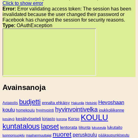
Click to show error
Error:
Error validating access token: The session has been
invalidated because the user changed their password or
Facebook has changed the session for security reasons.
Type:
OAuthException
Avainsanoja
budjetti
Hevoshaan
Aviapolis
ennalta ehkäisy
Hakunila
Helsinki
hyvinvointivelka
koulu
joukkoliikenne
homekoulu
hyvinvointi
KOULU
Korso
kesätyöseteli
kirjasto
kesätyö
korona
kuntatalous
lapset
lentorata
lukutaito
liikunta
lukuseula
nuoret
peruskoulu
pääkaupunkiseutu
luonnonsuojelu
maahanmuuttajat