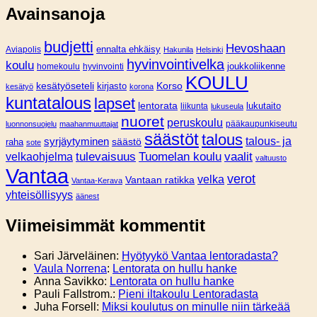
Avainsanoja
budjetti
Hevoshaan
Aviapolis
ennalta ehkäisy
Hakunila
Helsinki
hyvinvointivelka
koulu
joukkoliikenne
homekoulu
hyvinvointi
KOULU
Korso
kesätyöseteli
kirjasto
kesätyö
korona
kuntatalous
lapset
lentorata
lukutaito
liikunta
lukuseula
nuoret
peruskoulu
pääkaupunkiseutu
luonnonsuojelu
maahanmuuttajat
säästöt
talous
syrjäytyminen
talous- ja
säästö
raha
sote
tulevaisuus
Tuomelan koulu
vaalit
velkaohjelma
valtuusto
Vantaa
verot
velka
Vantaan ratikka
Vantaa-Kerava
yhteisöllisyys
äänest
Viimeisimmät kommentit
Sari Järveläinen
:
Hyötyykö Vantaa lentoradasta?
Vaula Norrena
:
Lentorata on hullu hanke
Anna Savikko
:
Lentorata on hullu hanke
Pauli Fallstrom.
:
Pieni iltakoulu Lentoradasta
Juha Forsell
:
Miksi koulutus on minulle niin tärkeää