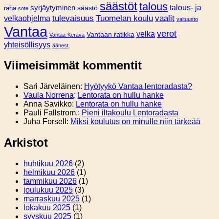
säästöt
talous
syrjäytyminen
talous- ja
säästö
raha
sote
tulevaisuus
Tuomelan koulu
vaalit
velkaohjelma
valtuusto
Vantaa
verot
velka
Vantaan ratikka
Vantaa-Kerava
yhteisöllisyys
äänest
Viimeisimmät kommentit
Sari Järveläinen
:
Hyötyykö Vantaa lentoradasta?
Vaula Norrena
:
Lentorata on hullu hanke
Anna Savikko
:
Lentorata on hullu hanke
Pauli Fallstrom.
:
Pieni iltakoulu Lentoradasta
Juha Forsell
:
Miksi koulutus on minulle niin tärkeää
Arkistot
huhtikuu 2026
(2)
helmikuu 2026
(1)
tammikuu 2026
(1)
joulukuu 2025
(3)
marraskuu 2025
(1)
lokakuu 2025
(1)
syyskuu 2025
(1)