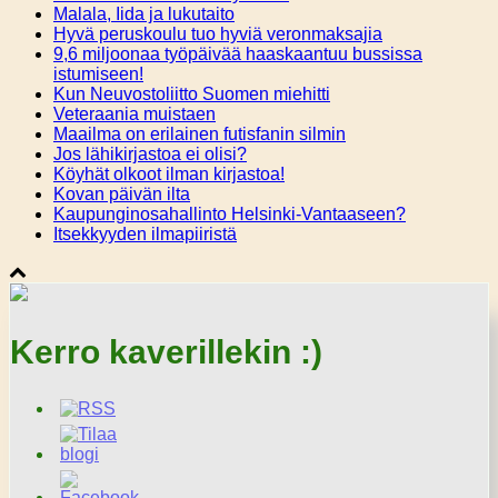
Malala, Iida ja lukutaito
Hyvä peruskoulu tuo hyviä veronmaksajia
9,6 miljoonaa työpäivää haaskaantuu bussissa
istumiseen!
Kun Neuvostoliitto Suomen miehitti
Veteraania muistaen
Maailma on erilainen futisfanin silmin
Jos lähikirjastoa ei olisi?
Köyhät olkoot ilman kirjastoa!
Kovan päivän ilta
Kaupunginosahallinto Helsinki-Vantaaseen?
Itsekkyyden ilmapiiristä
Kerro kaverillekin :)