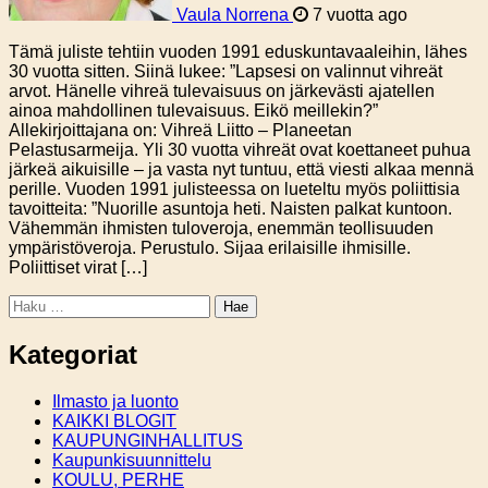
Vaula Norrena
7 vuotta ago
Tämä juliste tehtiin vuoden 1991 eduskuntavaaleihin, lähes
30 vuotta sitten. Siinä lukee: ”Lapsesi on valinnut vihreät
arvot. Hänelle vihreä tulevaisuus on järkevästi ajatellen
ainoa mahdollinen tulevaisuus. Eikö meillekin?”
Allekirjoittajana on: Vihreä Liitto – Planeetan
Pelastusarmeija. Yli 30 vuotta vihreät ovat koettaneet puhua
järkeä aikuisille – ja vasta nyt tuntuu, että viesti alkaa mennä
perille. Vuoden 1991 julisteessa on lueteltu myös poliittisia
tavoitteita: ”Nuorille asuntoja heti. Naisten palkat kuntoon.
Vähemmän ihmisten tuloveroja, enemmän teollisuuden
ympäristöveroja. Perustulo. Sijaa erilaisille ihmisille.
Poliittiset virat […]
Haku:
Kategoriat
Ilmasto ja luonto
KAIKKI BLOGIT
KAUPUNGINHALLITUS
Kaupunkisuunnittelu
KOULU, PERHE