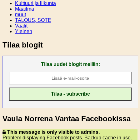
Kulttuuri ja liikunta
Maailma
muut
TALOUS, SOTE
Vaalit
Yleinen
Tilaa blogit
Tilaa uudet blogit meiliin:
Vaula Norrena Vantaa Facebookissa
This message is only visible to admins.
Problem displaying Facebook posts. Backup cache in use.