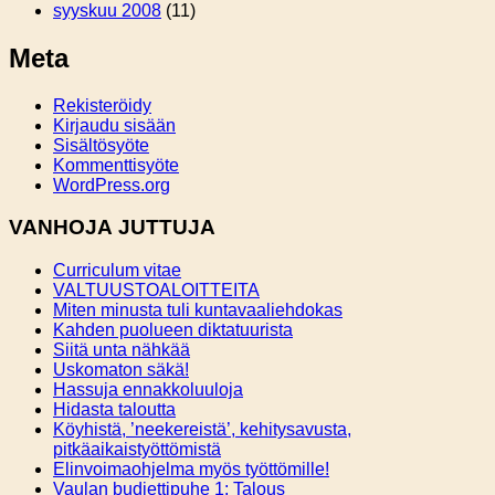
syyskuu 2008
(11)
Meta
Rekisteröidy
Kirjaudu sisään
Sisältösyöte
Kommenttisyöte
WordPress.org
VANHOJA JUTTUJA
Curriculum vitae
VALTUUSTOALOITTEITA
Miten minusta tuli kuntavaaliehdokas
Kahden puolueen diktatuurista
Siitä unta nähkää
Uskomaton säkä!
Hassuja ennakkoluuloja
Hidasta taloutta
Köyhistä, ’neekereistä’, kehitysavusta,
pitkäaikaistyöttömistä
Elinvoimaohjelma myös työttömille!
Vaulan budjettipuhe 1: Talous