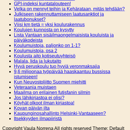
GPI-indeksi kuntatalouteen!
Velka on mennyt teihin ja Kehärataan, mitäs tehdään?
Julkiseen rakennuttamiseen laatusanktiot ja
laatubonukset?
Viisi km tietä = yksi koulurakennus
Koulujen kunnosta on kysytty
Lista Vantaan sisäilmaongelmaisista kouluista ja
päiväkodeista
Koulumuistoja, paljonko on 1-1?
Koulumuistoja, osa 2
Koulusta aito kotiseutuyhteisö
Malala, Iida ja lukutaito
Hyvä peruskoulu tuo hyviä veronmaksajia
9,6 miljoonaa työpäivää haaskaantuu bussissa
istumiseen!
Kun Neuvostoliitto Suomen miehitti
Veteraania muistaen
Maailma on erilainen futisfanin silmin
Jos lähikirjastoa ei olisi?
Köyhät olkoot ilman kirjastoa!
Kovan päivän ilta
Kaupunginosahallinto Helsinki-Vantaaseen?
Itsekkyyden ilmapiiristä
Copyright Vaula Norrena All rights reserved Theme: Default