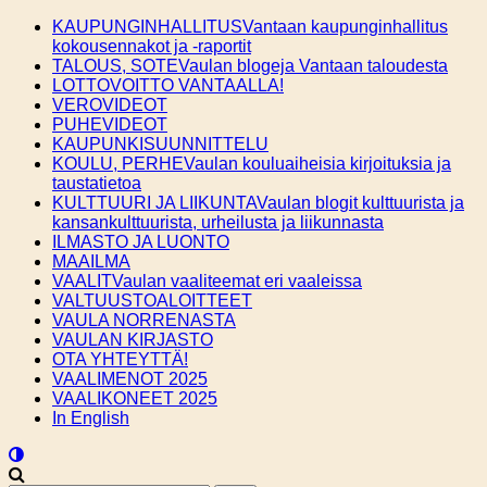
Skip
KAUPUNGINHALLITUS
Vantaan kaupunginhallitus
to
kokousennakot ja -raportit
content
TALOUS, SOTE
Vaulan blogeja Vantaan taloudesta
LOTTOVOITTO VANTAALLA!
VEROVIDEOT
PUHEVIDEOT
KAUPUNKISUUNNITTELU
KOULU, PERHE
Vaulan kouluaiheisia kirjoituksia ja
taustatietoa
KULTTUURI JA LIIKUNTA
Vaulan blogit kulttuurista ja
kansankulttuurista, urheilusta ja liikunnasta
ILMASTO JA LUONTO
MAAILMA
VAALIT
Vaulan vaaliteemat eri vaaleissa
VALTUUSTOALOITTEET
VAULA NORRENASTA
VAULAN KIRJASTO
OTA YHTEYTTÄ!
VAALIMENOT 2025
VAALIKONEET 2025
In English