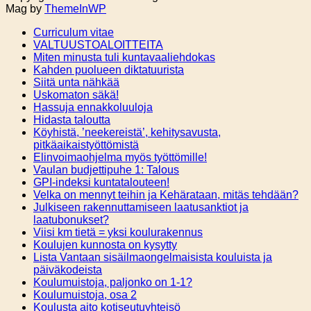
Mag by
ThemeInWP
Curriculum vitae
VALTUUSTOALOITTEITA
Miten minusta tuli kuntavaaliehdokas
Kahden puolueen diktatuurista
Siitä unta nähkää
Uskomaton säkä!
Hassuja ennakkoluuloja
Hidasta taloutta
Köyhistä, ’neekereistä’, kehitysavusta,
pitkäaikaistyöttömistä
Elinvoimaohjelma myös työttömille!
Vaulan budjettipuhe 1: Talous
GPI-indeksi kuntatalouteen!
Velka on mennyt teihin ja Kehärataan, mitäs tehdään?
Julkiseen rakennuttamiseen laatusanktiot ja
laatubonukset?
Viisi km tietä = yksi koulurakennus
Koulujen kunnosta on kysytty
Lista Vantaan sisäilmaongelmaisista kouluista ja
päiväkodeista
Koulumuistoja, paljonko on 1-1?
Koulumuistoja, osa 2
Koulusta aito kotiseutuyhteisö