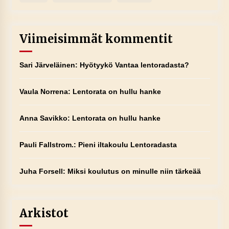
Viimeisimmät kommentit
Sari Järveläinen
:
Hyötyykö Vantaa lentoradasta?
Vaula Norrena
:
Lentorata on hullu hanke
Anna Savikko
:
Lentorata on hullu hanke
Pauli Fallstrom.
:
Pieni iltakoulu Lentoradasta
Juha Forsell
:
Miksi koulutus on minulle niin tärkeää
Arkistot