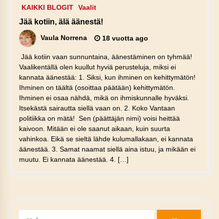
KAIKKI BLOGIT
Vaalit
Jää kotiin, älä äänestä!
Vaula Norrena
18 vuotta ago
Jää kotiin vaan sunnuntaina, äänestäminen on tyhmää!
Vaalikentällä olen kuullut hyviä perusteluja, miksi ei
kannata äänestää: 1. Siksi, kun ihminen on kehittymätön!
Ihminen on täältä (osoittaa päätään) kehittymätön.
Ihminen ei osaa nähdä, mikä on ihmiskunnalle hyväksi.
Itsekästä sairautta siellä vaan on. 2. Koko Vantaan
politiikka on mätä! Sen (päättäjän nimi) voisi heittää
kaivoon. Mitään ei ole saanut aikaan, kuin suurta
vahinkoa. Eikä se sieltä lähde kulumallakaan, ei kannata
äänestää. 3. Samat naamat siellä aina istuu, ja mikään ei
muutu. Ei kannata äänestää. 4. […]
Haku: