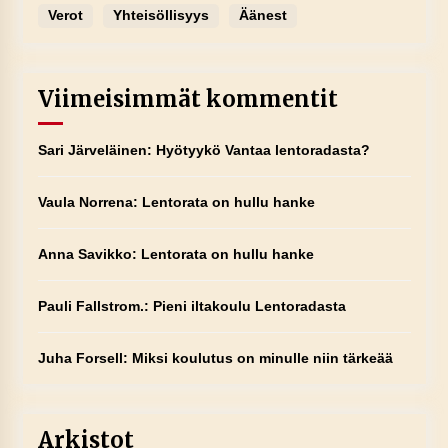
Verot
Yhteisöllisyys
Äänest
Viimeisimmät kommentit
Sari Järveläinen
:
Hyötyykö Vantaa lentoradasta?
Vaula Norrena
:
Lentorata on hullu hanke
Anna Savikko
:
Lentorata on hullu hanke
Pauli Fallstrom.
:
Pieni iltakoulu Lentoradasta
Juha Forsell
:
Miksi koulutus on minulle niin tärkeää
Arkistot