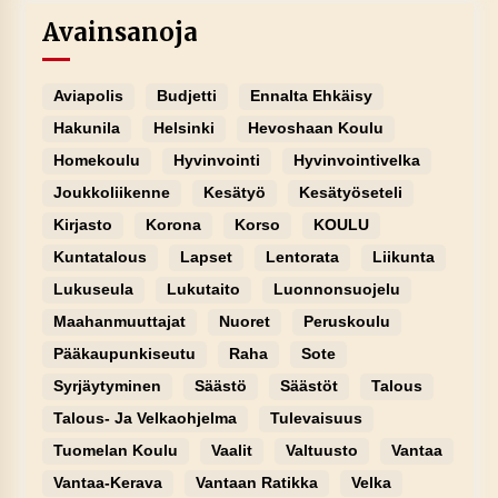
Avainsanoja
Aviapolis
Budjetti
Ennalta Ehkäisy
Hakunila
Helsinki
Hevoshaan Koulu
Homekoulu
Hyvinvointi
Hyvinvointivelka
Joukkoliikenne
Kesätyö
Kesätyöseteli
Kirjasto
Korona
Korso
KOULU
Kuntatalous
Lapset
Lentorata
Liikunta
Lukuseula
Lukutaito
Luonnonsuojelu
Maahanmuuttajat
Nuoret
Peruskoulu
Pääkaupunkiseutu
Raha
Sote
Syrjäytyminen
Säästö
Säästöt
Talous
Talous- Ja Velkaohjelma
Tulevaisuus
Tuomelan Koulu
Vaalit
Valtuusto
Vantaa
Vantaa-Kerava
Vantaan Ratikka
Velka