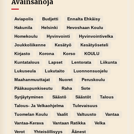
Avainsanoja
Aviapolis
Budjetti
Ennalta Ehkäisy
Hakunila
Helsinki
Hevoshaan Koulu
Homekoulu
Hyvinvointi
Hyvinvointivelka
Joukkoliikenne
Kesätyö
Kesätyöseteli
Kirjasto
Korona
Korso
KOULU
Kuntatalous
Lapset
Lentorata
Liikunta
Lukuseula
Lukutaito
Luonnonsuojelu
Maahanmuuttajat
Nuoret
Peruskoulu
Pääkaupunkiseutu
Raha
Sote
Syrjäytyminen
Säästö
Säästöt
Talous
Talous- Ja Velkaohjelma
Tulevaisuus
Tuomelan Koulu
Vaalit
Valtuusto
Vantaa
Vantaa-Kerava
Vantaan Ratikka
Velka
Verot
Yhteisöllisyys
Äänest