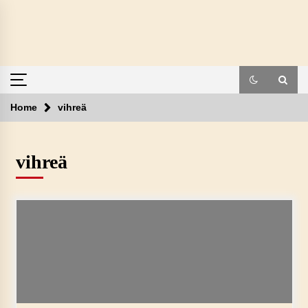
Skip
to
content
Home
vihreä
vihreä