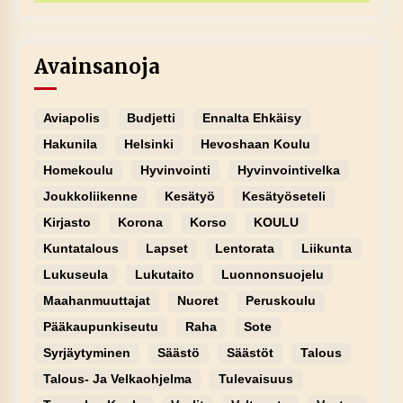
Avainsanoja
Aviapolis
Budjetti
Ennalta Ehkäisy
Hakunila
Helsinki
Hevoshaan Koulu
Homekoulu
Hyvinvointi
Hyvinvointivelka
Joukkoliikenne
Kesätyö
Kesätyöseteli
Kirjasto
Korona
Korso
KOULU
Kuntatalous
Lapset
Lentorata
Liikunta
Lukuseula
Lukutaito
Luonnonsuojelu
Maahanmuuttajat
Nuoret
Peruskoulu
Pääkaupunkiseutu
Raha
Sote
Syrjäytyminen
Säästö
Säästöt
Talous
Talous- Ja Velkaohjelma
Tulevaisuus