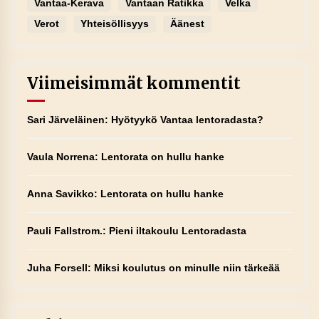
Vantaa-Kerava
Vantaan Ratikka
Velka
Verot
Yhteisöllisyys
Äänest
Viimeisimmät kommentit
Sari Järveläinen
:
Hyötyykö Vantaa lentoradasta?
Vaula Norrena
:
Lentorata on hullu hanke
Anna Savikko
:
Lentorata on hullu hanke
Pauli Fallstrom.
:
Pieni iltakoulu Lentoradasta
Juha Forsell
:
Miksi koulutus on minulle niin tärkeää