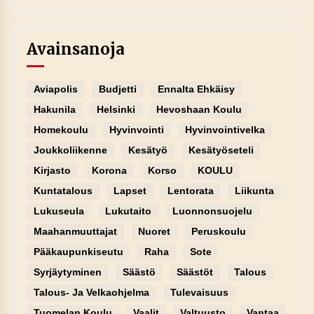
Avainsanoja
Aviapolis
Budjetti
Ennalta Ehkäisy
Hakunila
Helsinki
Hevoshaan Koulu
Homekoulu
Hyvinvointi
Hyvinvointivelka
Joukkoliikenne
Kesätyö
Kesätyöseteli
Kirjasto
Korona
Korso
KOULU
Kuntatalous
Lapset
Lentorata
Liikunta
Lukuseula
Lukutaito
Luonnonsuojelu
Maahanmuuttajat
Nuoret
Peruskoulu
Pääkaupunkiseutu
Raha
Sote
Syrjäytyminen
Säästö
Säästöt
Talous
Talous- Ja Velkaohjelma
Tulevaisuus
Tuomelan Koulu
Vaalit
Valtuusto
Vantaa