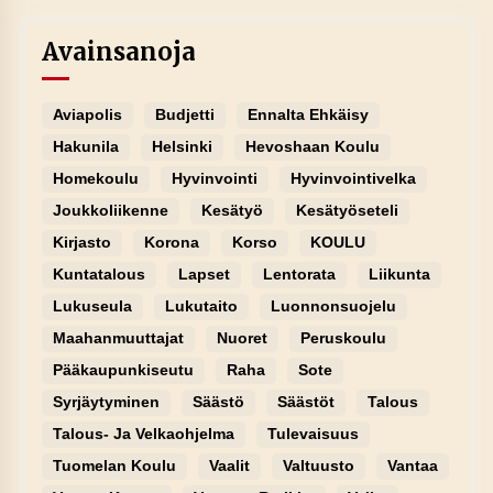
Avainsanoja
Aviapolis
Budjetti
Ennalta Ehkäisy
Hakunila
Helsinki
Hevoshaan Koulu
Homekoulu
Hyvinvointi
Hyvinvointivelka
Joukkoliikenne
Kesätyö
Kesätyöseteli
Kirjasto
Korona
Korso
KOULU
Kuntatalous
Lapset
Lentorata
Liikunta
Lukuseula
Lukutaito
Luonnonsuojelu
Maahanmuuttajat
Nuoret
Peruskoulu
Pääkaupunkiseutu
Raha
Sote
Syrjäytyminen
Säästö
Säästöt
Talous
Talous- Ja Velkaohjelma
Tulevaisuus
Tuomelan Koulu
Vaalit
Valtuusto
Vantaa