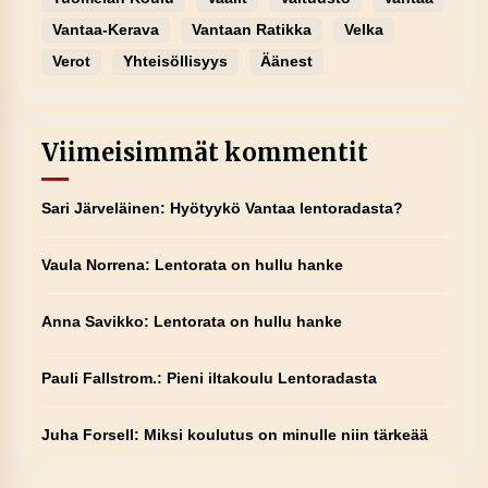
Vantaa-Kerava
Vantaan Ratikka
Velka
Verot
Yhteisöllisyys
Äänest
Viimeisimmät kommentit
Sari Järveläinen
:
Hyötyykö Vantaa lentoradasta?
Vaula Norrena
:
Lentorata on hullu hanke
Anna Savikko
:
Lentorata on hullu hanke
Pauli Fallstrom.
:
Pieni iltakoulu Lentoradasta
Juha Forsell
:
Miksi koulutus on minulle niin tärkeää