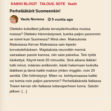
KAIKKI BLOGIT
TALOUS, SOTE
Vaalit
Perhelääkärit Suomeenkin!
Vaula Norrena
5 vuotta ago
Oletteko kokeilleet julkista terveydenhuoltoa muissa
maissa? Oletteko hämmästyneet, kuinka paljon paremmin
se toimii kuin Suomessa? Minä olen. Maksutonta
Malesiassa Kerran Malesiassa sain kipeän
korvatulehduksen. Majatalosta neuvottiin mennä
sairaalaan passin kanssa, niin saisi palvelua. Tein työtä
käskettyä. Käynti kesti 20 minuuttia. Sinä aikana lääkäri
tutki minut, määräsi antibiootin, käski hakemaan luukulta
lääkkeet ja tämä kaikki maksoi yhden ringgitin, noin 20
senttiä. Olin hölmistynyt. Miten ns. kehitysmaassa kaikki
voi toimia noin paljon paremmin? Perhelääkäreitä Italiassa
Toisen kerran olin Italiassa tuttavaperheen luona. Satutin
jalkani. […]