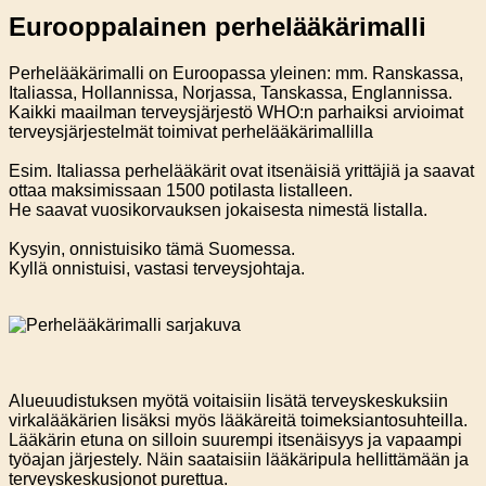
Eurooppalainen perhelääkärimalli
Perhelääkärimalli on Euroopassa yleinen: mm. Ranskassa,
Italiassa, Hollannissa, Norjassa, Tanskassa, Englannissa.
Kaikki maailman terveysjärjestö WHO:n parhaiksi arvioimat
terveysjärjestelmät toimivat perhelääkärimallilla
Esim. Italiassa perhelääkärit ovat itsenäisiä yrittäjiä ja saavat
ottaa maksimissaan 1500 potilasta listalleen.
He saavat vuosikorvauksen jokaisesta nimestä listalla.
Kysyin, onnistuisiko tämä Suomessa.
Kyllä onnistuisi, vastasi terveysjohtaja.
Alueuudistuksen myötä voitaisiin lisätä terveyskeskuksiin
virkalääkärien lisäksi myös lääkäreitä toimeksiantosuhteilla.
Lääkärin etuna on silloin suurempi itsenäisyys ja vapaampi
työajan järjestely. Näin saataisiin lääkäripula hellittämään ja
terveyskeskusjonot purettua.