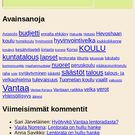
Avainsanoja
budjetti
Hevoshaan
Aviapolis
ennalta ehkäisy
Hakunila
Helsinki
hyvinvointivelka
koulu
joukkoliikenne
homekoulu
hyvinvointi
KOULU
Korso
kesätyöseteli
kirjasto
kesätyö
korona
kuntatalous
lapset
lentorata
lukutaito
liikunta
lukuseula
nuoret
peruskoulu
pääkaupunkiseutu
luonnonsuojelu
maahanmuuttajat
säästöt
talous
syrjäytyminen
talous- ja
säästö
raha
sote
tulevaisuus
Tuomelan koulu
vaalit
velkaohjelma
valtuusto
Vantaa
verot
velka
Vantaan ratikka
Vantaa-Kerava
yhteisöllisyys
äänest
Viimeisimmät kommentit
Sari Järveläinen
:
Hyötyykö Vantaa lentoradasta?
Vaula Norrena
:
Lentorata on hullu hanke
Anna Savikko
:
Lentorata on hullu hanke