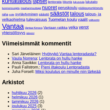
kuntatalous
lapset
lentorata
lukutaito
liikunta
lukuseula
nuoret
peruskoulu
pääkaupunkiseutu
luonnonsuojelu
maahanmuuttajat
säästöt
talous
syrjäytyminen
talous- ja
säästö
raha
sote
tulevaisuus
Tuomelan koulu
vaalit
velkaohjelma
valtuusto
Vantaa
verot
velka
Vantaan ratikka
Vantaa-Kerava
yhteisöllisyys
äänest
Viimeisimmät kommentit
Sari Järveläinen
:
Hyötyykö Vantaa lentoradasta?
Vaula Norrena
:
Lentorata on hullu hanke
Anna Savikko
:
Lentorata on hullu hanke
Pauli Fallstrom.
:
Pieni iltakoulu Lentoradasta
Juha Forsell
:
Miksi koulutus on minulle niin tärkeää
Arkistot
huhtikuu 2026
(2)
helmikuu 2026
(1)
tammikuu 2026
(1)
joulukuu 2025
(3)