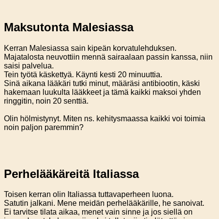
Maksutonta Malesiassa
Kerran Malesiassa sain kipeän korvatulehduksen.
Majatalosta neuvottiin mennä sairaalaan passin kanssa, niin
saisi palvelua.
Tein työtä käskettyä. Käynti kesti 20 minuuttia.
Sinä aikana lääkäri tutki minut, määräsi antibiootin, käski
hakemaan luukulta lääkkeet ja tämä kaikki maksoi yhden
ringgitin, noin 20 senttiä.
Olin hölmistynyt. Miten ns. kehitysmaassa kaikki voi toimia
noin paljon paremmin?
Perhelääkäreitä Italiassa
Toisen kerran olin Italiassa tuttavaperheen luona.
Satutin jalkani. Mene meidän perhelääkärille, he sanoivat.
Ei tarvitse tilata aikaa, menet vain sinne ja jos siellä on