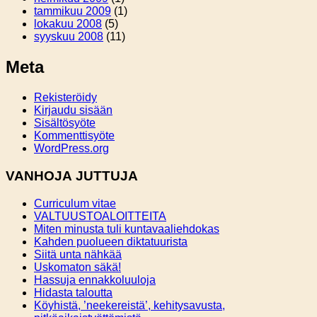
tammikuu 2009
(1)
lokakuu 2008
(5)
syyskuu 2008
(11)
Meta
Rekisteröidy
Kirjaudu sisään
Sisältösyöte
Kommenttisyöte
WordPress.org
VANHOJA JUTTUJA
Curriculum vitae
VALTUUSTOALOITTEITA
Miten minusta tuli kuntavaaliehdokas
Kahden puolueen diktatuurista
Siitä unta nähkää
Uskomaton säkä!
Hassuja ennakkoluuloja
Hidasta taloutta
Köyhistä, ’neekereistä’, kehitysavusta,