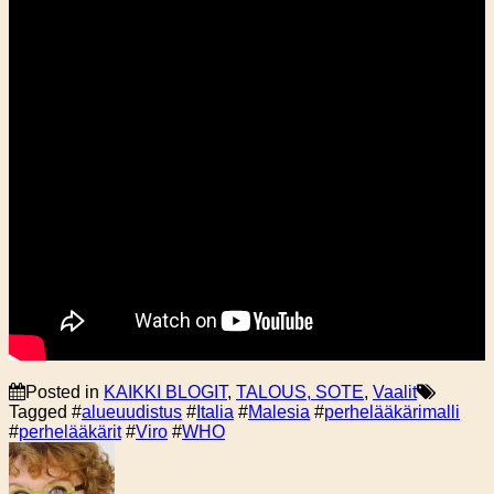
Posted in
KAIKKI BLOGIT
,
TALOUS, SOTE
,
Vaalit
Tagged #
alueuudistus
#
Italia
#
Malesia
#
perhelääkärimalli
#
perhelääkärit
#
Viro
#
WHO