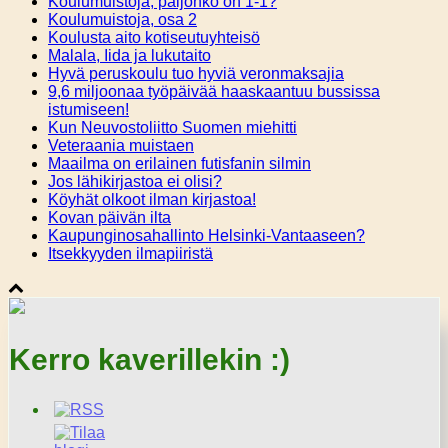
Koulumuistoja, paljonko on 1-1?
Koulumuistoja, osa 2
Koulusta aito kotiseutuyhteisö
Malala, Iida ja lukutaito
Hyvä peruskoulu tuo hyviä veronmaksajia
9,6 miljoonaa työpäivää haaskaantuu bussissa
istumiseen!
Kun Neuvostoliitto Suomen miehitti
Veteraania muistaen
Maailma on erilainen futisfanin silmin
Jos lähikirjastoa ei olisi?
Köyhät olkoot ilman kirjastoa!
Kovan päivän ilta
Kaupunginosahallinto Helsinki-Vantaaseen?
Itsekkyyden ilmapiiristä
Kerro kaverillekin :)