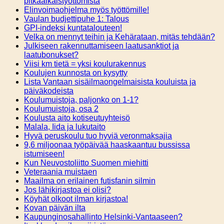
pitkäaikaistyöttömistä
Elinvoimaohjelma myös työttömille!
Vaulan budjettipuhe 1: Talous
GPI-indeksi kuntatalouteen!
Velka on mennyt teihin ja Kehärataan, mitäs tehdään?
Julkiseen rakennuttamiseen laatusanktiot ja
laatubonukset?
Viisi km tietä = yksi koulurakennus
Koulujen kunnosta on kysytty
Lista Vantaan sisäilmaongelmaisista kouluista ja
päiväkodeista
Koulumuistoja, paljonko on 1-1?
Koulumuistoja, osa 2
Koulusta aito kotiseutuyhteisö
Malala, Iida ja lukutaito
Hyvä peruskoulu tuo hyviä veronmaksajia
9,6 miljoonaa työpäivää haaskaantuu bussissa
istumiseen!
Kun Neuvostoliitto Suomen miehitti
Veteraania muistaen
Maailma on erilainen futisfanin silmin
Jos lähikirjastoa ei olisi?
Köyhät olkoot ilman kirjastoa!
Kovan päivän ilta
Kaupunginosahallinto Helsinki-Vantaaseen?