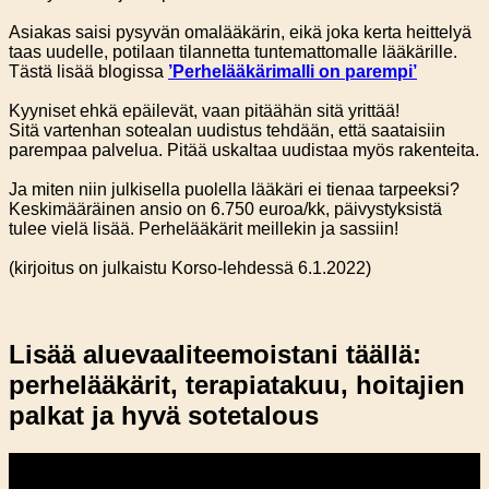
Asiakas saisi pysyvän omalääkärin, eikä joka kerta heittelyä
taas uudelle, potilaan tilannetta tuntemattomalle lääkärille.
Tästä lisää blogissa
’Perhelääkärimalli on parempi’
Kyyniset ehkä epäilevät, vaan pitäähän sitä yrittää!
Sitä vartenhan sotealan uudistus tehdään, että saataisiin
parempaa palvelua. Pitää uskaltaa uudistaa myös rakenteita.
Ja miten niin julkisella puolella lääkäri ei tienaa tarpeeksi?
Keskimääräinen ansio on 6.750 euroa/kk, päivystyksistä
tulee vielä lisää. Perhelääkärit meillekin ja sassiin!
(kirjoitus on julkaistu Korso-lehdessä 6.1.2022)
Lisää aluevaaliteemoistani täällä:
perhelääkärit, terapiatakuu, hoitajien
palkat ja hyvä sotetalous