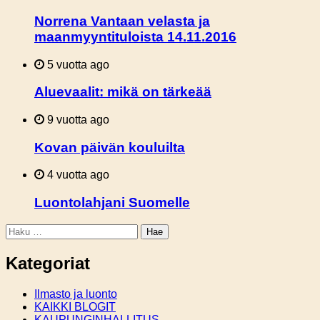
Norrena Vantaan velasta ja
maanmyyntituloista 14.11.2016
5 vuotta ago
Aluevaalit: mikä on tärkeää
9 vuotta ago
Kovan päivän kouluilta
4 vuotta ago
Luontolahjani Suomelle
Haku:
Kategoriat
Ilmasto ja luonto
KAIKKI BLOGIT
KAUPUNGINHALLITUS