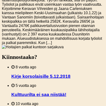
lastensuojelutyöntekijöitä. Työ on rankkaa, sitä on paljon.
Työolot ja palkkaus eivät useinkaan vastaa työn vaativuutta.
Kirjoitimme Keravan Vihreiden pj Jaana Carleniuksen
kanssa mielipiteen Keski-Uusimaahan (julkaistu 10.1.22) ja
Vantaan Sanomiin (toivottavasti julkaistaan). Sairaanhoitajan
keskipalkka on tällä hetkellä 2582€. Keravalla 2665€ ja
Vantaalla 2476€ palkkavertailusivuston pienen otannan
perusteella. Keskimääräinen kuukausipalkka lähihoitajalla
(vanhustyö) on 2 397 euroa kuukaudessa Duunitorin
mukaan. Alueuudistuksessa on mahdollisuus korjata työolot
ja palkat paremmiksi. Kun […]
Kiinnostaako?
8 vuotta ago
Kirje korsolaisille 5.12.2018
5 vuotta ago
Kulttuurilta ei saa niistää!
10 vuotta ago