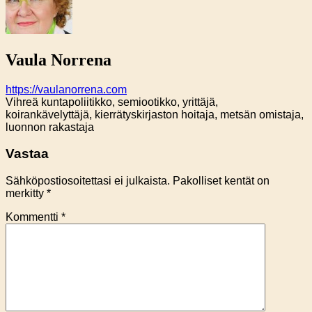
Vaula Norrena
https://vaulanorrena.com
Vihreä kuntapoliitikko, semiootikko, yrittäjä,
koirankävelyttäjä, kierrätyskirjaston hoitaja, metsän omistaja,
luonnon rakastaja
Vastaa
Sähköpostiosoitettasi ei julkaista.
Pakolliset kentät on
merkitty
*
Kommentti
*