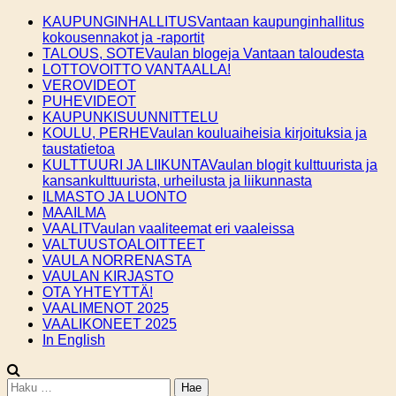
Skip
KAUPUNGINHALLITUS
Vantaan kaupunginhallitus
to
kokousennakot ja -raportit
content
TALOUS, SOTE
Vaulan blogeja Vantaan taloudesta
LOTTOVOITTO VANTAALLA!
VEROVIDEOT
PUHEVIDEOT
KAUPUNKISUUNNITTELU
KOULU, PERHE
Vaulan kouluaiheisia kirjoituksia ja
taustatietoa
KULTTUURI JA LIIKUNTA
Vaulan blogit kulttuurista ja
kansankulttuurista, urheilusta ja liikunnasta
ILMASTO JA LUONTO
MAAILMA
VAALIT
Vaulan vaaliteemat eri vaaleissa
VALTUUSTOALOITTEET
VAULA NORRENASTA
VAULAN KIRJASTO
OTA YHTEYTTÄ!
VAALIMENOT 2025
VAALIKONEET 2025
In English
Haku: