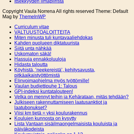
Itsekkyyden ilmapiiristä
Copyright Vaula Norrena All rights reserved Theme: Default
Mag by
ThemeInWP
Curriculum vitae
VALTUUSTOALOITTEITA
Miten minusta tuli kuntavaaliehdokas
Kahden puolueen diktatuurista
Siitä unta nähkää
Uskomaton säkä!
Hassuja ennakkoluuloja
Hidasta taloutta
Köyhistä, ’neekereistä’, kehitysavusta,
pitkäaikaistyöttömistä
Elinvoimaohjelma myös työttömille!
Vaulan budjettipuhe 1: Talous
GPI-indeksi kuntatalouteen!
Velka on mennyt teihin ja Kehärataan, mitäs tehdään?
Julkiseen rakennuttamiseen laatusanktiot ja
laatubonukset?
Viisi km tietä = yksi koulurakennus
Koulujen kunnosta on kysytty
Lista Vantaan sisäilmaongelmaisista kouluista ja
päiväkodeista