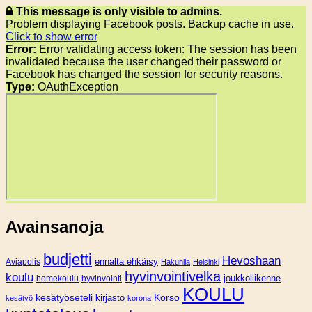
This message is only visible to admins.
Problem displaying Facebook posts. Backup cache in use.
Click to show error
Error:
Error validating access token: The session has been
invalidated because the user changed their password or
Facebook has changed the session for security reasons.
Type:
OAuthException
Avainsanoja
budjetti
Hevoshaan
Aviapolis
ennalta ehkäisy
Hakunila
Helsinki
hyvinvointivelka
koulu
joukkoliikenne
homekoulu
hyvinvointi
KOULU
Korso
kesätyöseteli
kirjasto
kesätyö
korona