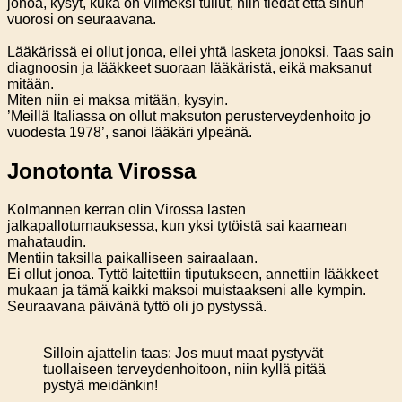
jonoa, kysyt, kuka on viimeksi tullut, niin tiedät että sinun
vuorosi on seuraavana.
Lääkärissä ei ollut jonoa, ellei yhtä lasketa jonoksi. Taas sain
diagnoosin ja lääkkeet suoraan lääkäristä, eikä maksanut
mitään.
Miten niin ei maksa mitään, kysyin.
’Meillä Italiassa on ollut maksuton perusterveydenhoito jo
vuodesta 1978’, sanoi lääkäri ylpeänä.
Jonotonta Virossa
Kolmannen kerran olin Virossa lasten
jalkapalloturnauksessa, kun yksi tytöistä sai kaamean
mahataudin.
Mentiin taksilla paikalliseen sairaalaan.
Ei ollut jonoa. Tyttö laitettiin tiputukseen, annettiin lääkkeet
mukaan ja tämä kaikki maksoi muistaakseni alle kympin.
Seuraavana päivänä tyttö oli jo pystyssä.
Silloin ajattelin taas: Jos muut maat pystyvät
tuollaiseen terveydenhoitoon, niin kyllä pitää
pystyä meidänkin!