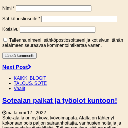
Nimi
*
Sähköpostiosoite
*
Kotisivu
Tallenna nimeni, sähköpostiosoitteeni ja kotisivuni tähän
selaimeen seuraavaa kommentointikertaa varten.
Next Post
KAIKKI BLOGIT
TALOUS, SOTE
Vaalit
Sotealan palkat ja työolot kuntoon!
ma tammi 17 , 2022
Sote-alalla on nyt kova työvoimapula. Alalta on lähtenyt
kokonaan pois paljon sairaanhoitajia, vanhusten hoitajia ja