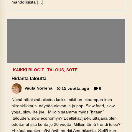
mahdollisista […]
KAIKKI BLOGIT
TALOUS, SOTE
Hidasta taloutta
Vaula Norrena
15 vuotta ago
6
Näinä hätäisinä aikoina kaikki mikä on hitaampaa kuin
hiirenklikkaus näyttää olevan in ja pop. Slow food, slow
yoga, slow life jne. Milloin saamme myös ”hitaan”
talouden, slow economyn? Edelläkävijä-kuluttajana olen
odottanut sitä kohta jo 20 vuotta. Milloin tämä trendi tulee?
Ehkäpä piankin, näyttävät merkit Ameriikoista. Siellä kun