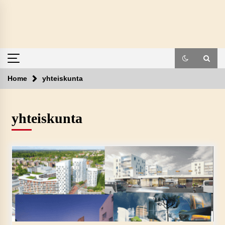
Skip
to
content
Home
yhteiskunta
yhteiskunta