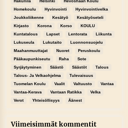
Hakunila
Helsinki
Hevoshaan Koulu
Homekoulu
Hyvinvointi
Hyvinvointivelka
Joukkoliikenne
Kesätyö
Kesätyöseteli
Kirjasto
Korona
Korso
KOULU
Kuntatalous
Lapset
Lentorata
Liikunta
Lukuseula
Lukutaito
Luonnonsuojelu
Maahanmuuttajat
Nuoret
Peruskoulu
Pääkaupunkiseutu
Raha
Sote
Syrjäytyminen
Säästö
Säästöt
Talous
Talous- Ja Velkaohjelma
Tulevaisuus
Tuomelan Koulu
Vaalit
Valtuusto
Vantaa
Vantaa-Kerava
Vantaan Ratikka
Velka
Verot
Yhteisöllisyys
Äänest
Viimeisimmät kommentit