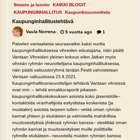
Ilmasto ja luonto
KAIKKI BLOGIT
KAUPUNGINHALLITUS
Kaupunkisuunnittelu
Kaupunginhallitustehtävä
Vaula Norrena
5 vuotta ago
1
Palvelen vantaalaisia seuraavatkin kaksi vuotta
kaupunginhallituksessa vihreiden edustajana, näin päätti
Vantaan Vihreiden yleinen kokous eilen.Jatkan myös
vihreän ryhmän neuvottelijana kaupunginhallituksessa,
näin päätti valtuustoryhmä tänään.Pestit vahvistetaan
Vantaan valtuustossa 23.8.2021.
Kaupunginhallitusneuvottelijan tehtäviä Vantaan vihreissä
ovat mm: – tehdä ennakkoraportti jokaisen
kaupunginhallituskokouksen asioista koko jäsenistölle–
kontaktoida viranhaltijoita esityslistaa koskevista (ja
muistakin) asioista tarpeen tullen– vetää oman ryhmän
kannat yhteen jo etukäteen ja valmistella mahdollisia
muutosesityksiä yhdessä ryhmän kanssa– viestittää oman
ryhmän kannat ja muutosesitykset muille poliittisille
ryhmille etukäteen– neuvotella muiden ryhmien kanssa