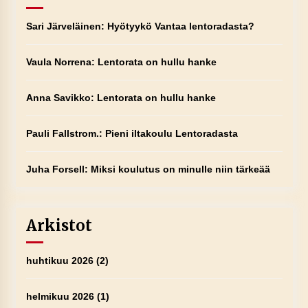
Sari Järveläinen
:
Hyötyykö Vantaa lentoradasta?
Vaula Norrena
:
Lentorata on hullu hanke
Anna Savikko
:
Lentorata on hullu hanke
Pauli Fallstrom.
:
Pieni iltakoulu Lentoradasta
Juha Forsell
:
Miksi koulutus on minulle niin tärkeää
Arkistot
huhtikuu 2026
(2)
helmikuu 2026
(1)