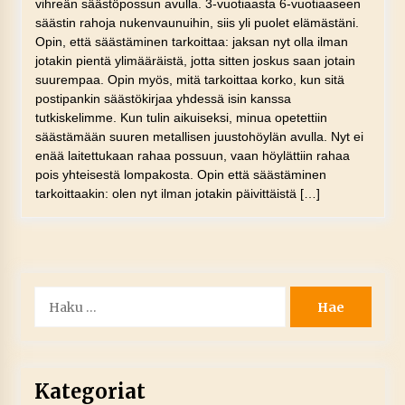
vihreän säästöpossun avulla. 3-vuotiaasta 6-vuotiaaseen
säästin rahoja nukenvaunuihin, siis yli puolet elämästäni.
Opin, että säästäminen tarkoittaa: jaksan nyt olla ilman
jotakin pientä ylimääräistä, jotta sitten joskus saan jotain
suurempaa. Opin myös, mitä tarkoittaa korko, kun sitä
postipankin säästökirjaa yhdessä isin kanssa
tutkiskelimme. Kun tulin aikuiseksi, minua opetettiin
säästämään suuren metallisen juustohöylän avulla. Nyt ei
enää laitettukaan rahaa possuun, vaan höylättiin rahaa
pois yhteisestä lompakosta. Opin että säästäminen
tarkoittaakin: olen nyt ilman jotakin päivittäistä […]
Haku:
Kategoriat