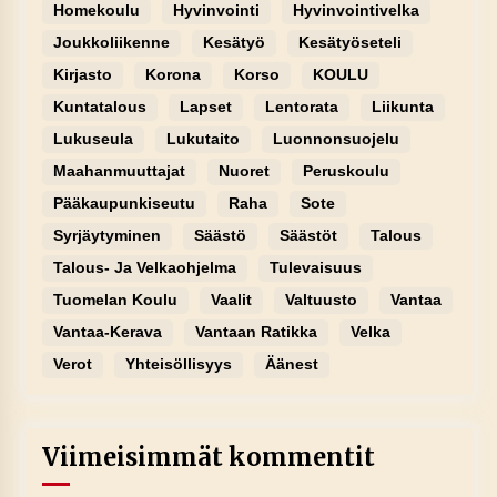
Homekoulu
Hyvinvointi
Hyvinvointivelka
Joukkoliikenne
Kesätyö
Kesätyöseteli
Kirjasto
Korona
Korso
KOULU
Kuntatalous
Lapset
Lentorata
Liikunta
Lukuseula
Lukutaito
Luonnonsuojelu
Maahanmuuttajat
Nuoret
Peruskoulu
Pääkaupunkiseutu
Raha
Sote
Syrjäytyminen
Säästö
Säästöt
Talous
Talous- Ja Velkaohjelma
Tulevaisuus
Tuomelan Koulu
Vaalit
Valtuusto
Vantaa
Vantaa-Kerava
Vantaan Ratikka
Velka
Verot
Yhteisöllisyys
Äänest
Viimeisimmät kommentit