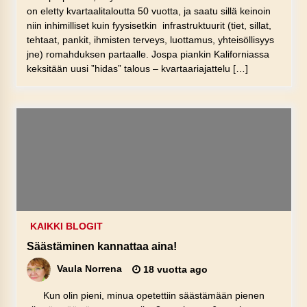
on eletty kvartaalitaloutta 50 vuotta, ja saatu sillä keinoin
niin inhimilliset kuin fyysisetkin infrastruktuurit (tiet, sillat,
tehtaat, pankit, ihmisten terveys, luottamus, yhteisöllisyys
jne) romahduksen partaalle. Jospa piankin Kaliforniassa
keksitään uusi ”hidas” talous – kvartaariajattelu […]
KAIKKI BLOGIT
Säästäminen kannattaa aina!
Vaula Norrena
18 vuotta ago
Kun olin pieni, minua opetettiin säästämään pienen