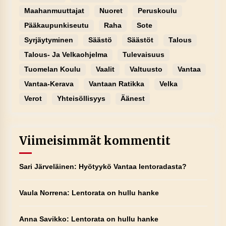
Maahanmuuttajat
Nuoret
Peruskoulu
Pääkaupunkiseutu
Raha
Sote
Syrjäytyminen
Säästö
Säästöt
Talous
Talous- Ja Velkaohjelma
Tulevaisuus
Tuomelan Koulu
Vaalit
Valtuusto
Vantaa
Vantaa-Kerava
Vantaan Ratikka
Velka
Verot
Yhteisöllisyys
Äänest
Viimeisimmät kommentit
Sari Järveläinen
:
Hyötyykö Vantaa lentoradasta?
Vaula Norrena
:
Lentorata on hullu hanke
Anna Savikko
:
Lentorata on hullu hanke