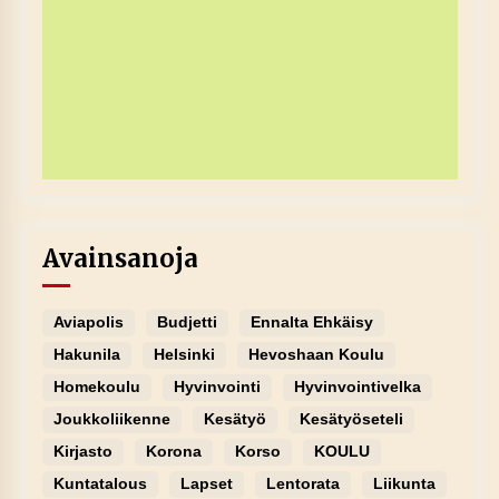
Avainsanoja
Aviapolis
Budjetti
Ennalta Ehkäisy
Hakunila
Helsinki
Hevoshaan Koulu
Homekoulu
Hyvinvointi
Hyvinvointivelka
Joukkoliikenne
Kesätyö
Kesätyöseteli
Kirjasto
Korona
Korso
KOULU
Kuntatalous
Lapset
Lentorata
Liikunta