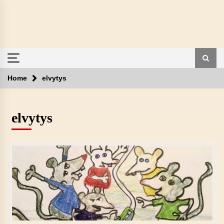
Skip
to
content
Home
elvytys
elvytys