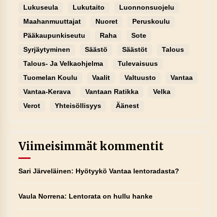
Lukuseula
Lukutaito
Luonnonsuojelu
Maahanmuuttajat
Nuoret
Peruskoulu
Pääkaupunkiseutu
Raha
Sote
Syrjäytyminen
Säästö
Säästöt
Talous
Talous- Ja Velkaohjelma
Tulevaisuus
Tuomelan Koulu
Vaalit
Valtuusto
Vantaa
Vantaa-Kerava
Vantaan Ratikka
Velka
Verot
Yhteisöllisyys
Äänest
Viimeisimmät kommentit
Sari Järveläinen
:
Hyötyykö Vantaa lentoradasta?
Vaula Norrena
:
Lentorata on hullu hanke