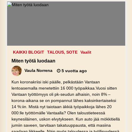
KAIKKI BLOGIT
TALOUS, SOTE
Vaalit
Miten työtä luodaan
Vaula Norrena
5 vuotta ago
Kun koronakriisi iski päälle, pelkästään Vantaan
lentoasemalla menetettiin 16 000 työpaikkaa.Vuosi sitten
Vantaan työttömyys oli pk-seudun alhaisin, noin 8% –
korona-aikana se on pompannut lähes kaksinkertaiseksi
14 %:iin. Mistä nyt taiotaan äkkiä työpaikkoja lähes 20
000:lle työttömälle Vantaalla? Olen taloustieteessä
keynesiläinen, uskon elvytykseen. Kun auto jää mökkitiellä
jumiin saveen, tarvitaan takatuuppausta, että masiina
saadaan liikkeelle. Näin myös taloudessa ja työllisyydessä.