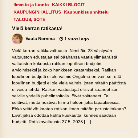
Ilmasto ja luonto
KAIKKI BLOGIT
KAUPUNGINHALLITUS
Kaupunkisuunnittelu
TALOUS, SOTE
Vielä kerran ratikasta!
Vaula Norrena
1 vuosi ago
Vielä kerran ratikkavaltuusto. Nimittäin 23 väistyvän
valtuuston edustajaa sai päähänsä vaatia ylimääräistä
valtuuston kokousta ratikan lopullisen budjetin
arvioimiseksi ja koko hankkeen kaatamiseksi. Ratikan
lopullinen budjetti ei ole valmis Ongelma on vain se, että
lopullinen budjetti ei ole vielä valmis, joten mitään päätöstä
ei voida tehdä. Ratikan vastustajat olisivat saaneet sen
selville yhdellä puhelinsoitolla. Eivät soittaneet. Tai
soittivat, mutta nostivat hirmu haloon joka tapauksessa.
Ehkä yrittävät kaataa ratikan ilman mitään perusteitakaan?
Eivät jaksa odottaa kahta kuukautta, kunnes saadaan
budjetti. Ratikkavaltuusto 27.5. 2025 […]