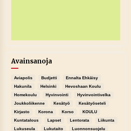
Avainsanoja
Aviapolis
Budjetti
Ennalta Ehkäisy
Hakunila
Helsinki
Hevoshaan Koulu
Homekoulu
Hyvinvointi
Hyvinvointivelka
Joukkoliikenne
Kesätyö
Kesätyöseteli
Kirjasto
Korona
Korso
KOULU
Kuntatalous
Lapset
Lentorata
Liikunta
Lukuseula
Lukutaito
Luonnonsuojelu