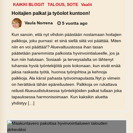
KAIKKI BLOGIT
TALOUS, SOTE
Vaalit
Hoitajien palkat ja työolot kuntoon!
Vaula Norrena
5 vuotta ago
Kun sanoin, että nyt vihdoin päästään nostamaan hoitajien
palkkoja, joku purnasi: et sinä siellä siitä voi päättää. Miten
niin en voi päättää!? Aluevaltuustossa ihan tasan
päätetään paremmista palkoista hyvinvointialueelle, jos ja
kun niin halutaan. Sosiaali- ja terveysalalta on lähtenyt
tuhansia hyviä työntekijöitä pois kokonaan, kun eivät enää
jaksa raskasta työtä, huonoa työnjohtoa ja kehnoja
palkkoja. Ala kärsii pahasta työvoimapulasta.Nyt jo viimein
on herättävä tähän epäreiluuteen. Palkkoja on rukattava
reilusti Alueuudistuksessa työntekijöiden palkat tullaan joka
tapauksessa harmonisoimaan. Kun kaksikin aluetta
yhdistyy […]