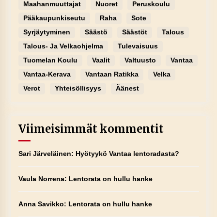
Maahanmuuttajat
Nuoret
Peruskoulu
Pääkaupunkiseutu
Raha
Sote
Syrjäytyminen
Säästö
Säästöt
Talous
Talous- Ja Velkaohjelma
Tulevaisuus
Tuomelan Koulu
Vaalit
Valtuusto
Vantaa
Vantaa-Kerava
Vantaan Ratikka
Velka
Verot
Yhteisöllisyys
Äänest
Viimeisimmät kommentit
Sari Järveläinen
:
Hyötyykö Vantaa lentoradasta?
Vaula Norrena
:
Lentorata on hullu hanke
Anna Savikko
:
Lentorata on hullu hanke