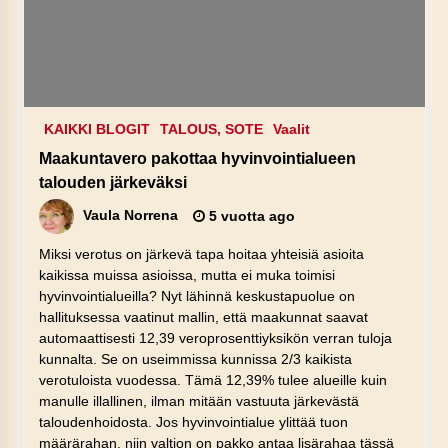
KAIKKI BLOGIT
TALOUS, SOTE
Vaalit
Maakuntavero pakottaa hyvinvointialueen
talouden järkeväksi
Vaula Norrena
5 vuotta ago
Miksi verotus on järkevä tapa hoitaa yhteisiä asioita
kaikissa muissa asioissa, mutta ei muka toimisi
hyvinvointialueilla? Nyt lähinnä keskustapuolue on
hallituksessa vaatinut mallin, että maakunnat saavat
automaattisesti 12,39 veroprosenttiyksikön verran tuloja
kunnalta. Se on useimmissa kunnissa 2/3 kaikista
verotuloista vuodessa. Tämä 12,39% tulee alueille kuin
manulle illallinen, ilman mitään vastuuta järkevästä
taloudenhoidosta. Jos hyvinvointialue ylittää tuon
määrärahan, niin valtion on pakko antaa lisärahaa tässä