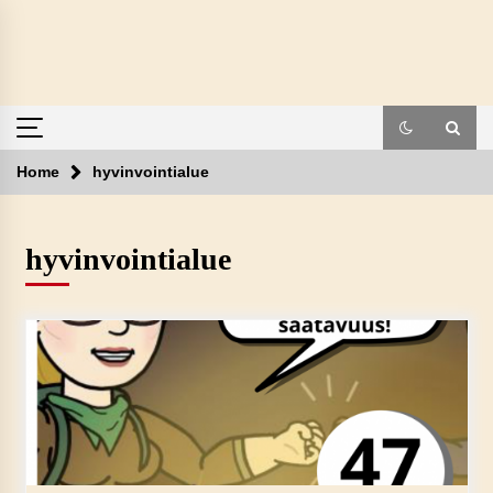
Skip
to
content
Home
hyvinvointialue
hyvinvointialue