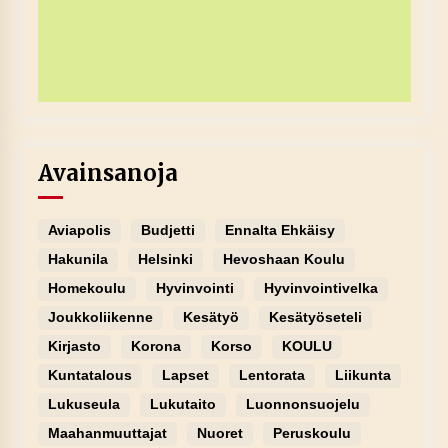
Avainsanoja
Aviapolis
Budjetti
Ennalta Ehkäisy
Hakunila
Helsinki
Hevoshaan Koulu
Homekoulu
Hyvinvointi
Hyvinvointivelka
Joukkoliikenne
Kesätyö
Kesätyöseteli
Kirjasto
Korona
Korso
KOULU
Kuntatalous
Lapset
Lentorata
Liikunta
Lukuseula
Lukutaito
Luonnonsuojelu
Maahanmuuttajat
Nuoret
Peruskoulu