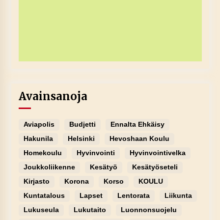
Avainsanoja
Aviapolis
Budjetti
Ennalta Ehkäisy
Hakunila
Helsinki
Hevoshaan Koulu
Homekoulu
Hyvinvointi
Hyvinvointivelka
Joukkoliikenne
Kesätyö
Kesätyöseteli
Kirjasto
Korona
Korso
KOULU
Kuntatalous
Lapset
Lentorata
Liikunta
Lukuseula
Lukutaito
Luonnonsuojelu