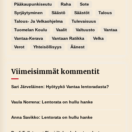
Pääkaupunkiseutu
Raha
Sote
Syrjäytyminen
Säästö
Säästöt
Talous
Talous- Ja Velkaohjelma
Tulevaisuus
Tuomelan Koulu
Vaalit
Valtuusto
Vantaa
Vantaa-Kerava
Vantaan Ratikka
Velka
Verot
Yhteisöllisyys
Äänest
Viimeisimmät kommentit
Sari Järveläinen
:
Hyötyykö Vantaa lentoradasta?
Vaula Norrena
:
Lentorata on hullu hanke
Anna Savikko
:
Lentorata on hullu hanke