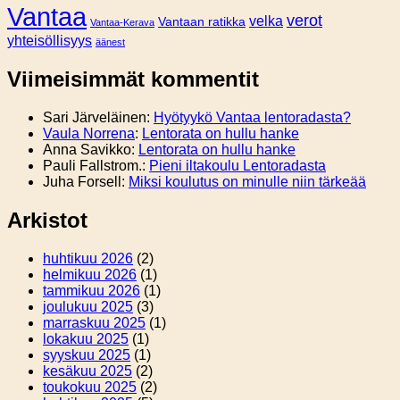
Vantaa
verot
velka
Vantaan ratikka
Vantaa-Kerava
yhteisöllisyys
äänest
Viimeisimmät kommentit
Sari Järveläinen
:
Hyötyykö Vantaa lentoradasta?
Vaula Norrena
:
Lentorata on hullu hanke
Anna Savikko
:
Lentorata on hullu hanke
Pauli Fallstrom.
:
Pieni iltakoulu Lentoradasta
Juha Forsell
:
Miksi koulutus on minulle niin tärkeää
Arkistot
huhtikuu 2026
(2)
helmikuu 2026
(1)
tammikuu 2026
(1)
joulukuu 2025
(3)
marraskuu 2025
(1)
lokakuu 2025
(1)
syyskuu 2025
(1)
kesäkuu 2025
(2)
toukokuu 2025
(2)