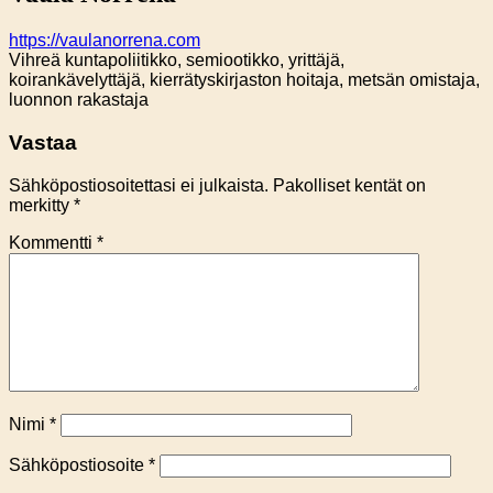
https://vaulanorrena.com
Vihreä kuntapoliitikko, semiootikko, yrittäjä,
koirankävelyttäjä, kierrätyskirjaston hoitaja, metsän omistaja,
luonnon rakastaja
Vastaa
Sähköpostiosoitettasi ei julkaista.
Pakolliset kentät on
merkitty
*
Kommentti
*
Nimi
*
Sähköpostiosoite
*