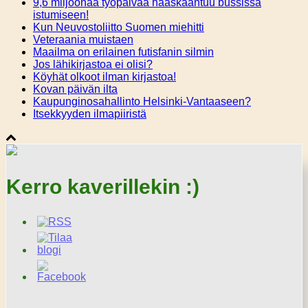
9,6 miljoonaa työpäivää haaskaantuu bussissa
istumiseen!
Kun Neuvostoliitto Suomen miehitti
Veteraania muistaen
Maailma on erilainen futisfanin silmin
Jos lähikirjastoa ei olisi?
Köyhät olkoot ilman kirjastoa!
Kovan päivän ilta
Kaupunginosahallinto Helsinki-Vantaaseen?
Itsekkyyden ilmapiiristä
Kerro kaverillekin :)