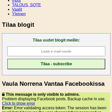
muut
TALOUS, SOTE
Vaalit
Yleinen
Tilaa blogit
Tilaa uudet blogit meiliin:
Vaula Norrena Vantaa Facebookissa
This message is only visible to admins.
Problem displaying Facebook posts. Backup cache in use.
Click to show error
Error:
Error validating access token: The session has been