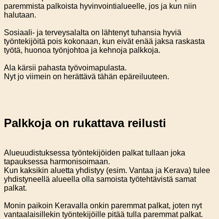
paremmista palkoista hyvinvointialueelle, jos ja kun niin
halutaan.
Sosiaali- ja terveysalalta on lähtenyt tuhansia hyviä
työntekijöitä pois kokonaan, kun eivät enää jaksa raskasta
työtä, huonoa työnjohtoa ja kehnoja palkkoja.
Ala kärsii pahasta työvoimapulasta.
Nyt jo viimein on herättävä tähän epäreiluuteen.
Palkkoja on rukattava reilusti
Alueuudistuksessa työntekijöiden palkat tullaan joka
tapauksessa harmonisoimaan.
Kun kaksikin aluetta yhdistyy (esim. Vantaa ja Kerava) tulee
yhdistyneellä alueella olla samoista työtehtävistä samat
palkat.
Monin paikoin Keravalla onkin paremmat palkat, joten nyt
vantaalaisillekin työntekijöille pitää tulla paremmat palkat.