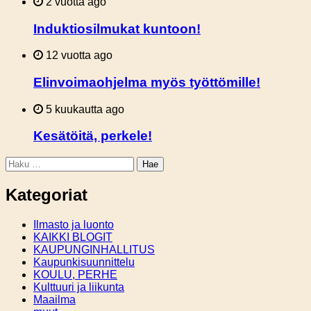
2 vuotta ago
Induktiosilmukat kuntoon!
12 vuotta ago
Elinvoimaohjelma myös työttömille!
5 kuukautta ago
Kesätöitä, perkele!
Haku:
Kategoriat
Ilmasto ja luonto
KAIKKI BLOGIT
KAUPUNGINHALLITUS
Kaupunkisuunnittelu
KOULU, PERHE
Kulttuuri ja liikunta
Maailma