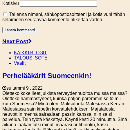
Kotisivu
Tallenna nimeni, sähköpostiosoitteeni ja kotisivuni tähän
selaimeen seuraavaa kommentointikertaa varten.
Next Post
KAIKKI BLOGIT
TALOUS, SOTE
Vaalit
Perhelääkärit Suomeenkin!
su tammi 9 , 2022
Oletteko kokeilleet julkista terveydenhuoltoa muissa maissa?
Oletteko hämmästyneet, kuinka paljon paremmin se toimii
kuin Suomessa? Minä olen. Maksutonta Malesiassa Kerran
Malesiassa sain kipeän korvatulehduksen. Majatalosta
neuvottiin mennä sairaalaan passin kanssa, niin saisi
palvelua. Tein työtä käskettyä. Käynti kesti 20 minuuttia. Sinä
aikana lääkäri tutki minut, määräsi antibiootin, käski
hakemaan luukulta lääkkeet ja tämä kaikki maksoi yhden