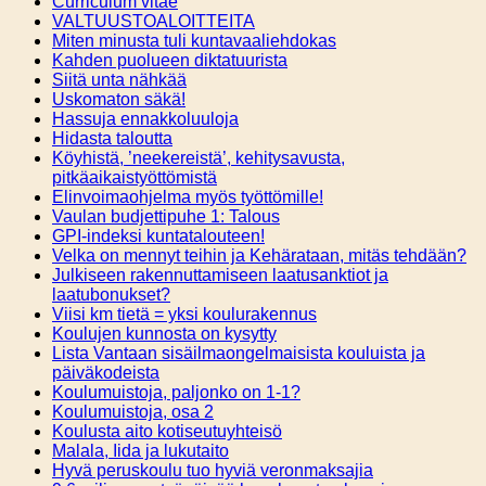
Curriculum vitae
VALTUUSTOALOITTEITA
Miten minusta tuli kuntavaaliehdokas
Kahden puolueen diktatuurista
Siitä unta nähkää
Uskomaton säkä!
Hassuja ennakkoluuloja
Hidasta taloutta
Köyhistä, ’neekereistä’, kehitysavusta,
pitkäaikaistyöttömistä
Elinvoimaohjelma myös työttömille!
Vaulan budjettipuhe 1: Talous
GPI-indeksi kuntatalouteen!
Velka on mennyt teihin ja Kehärataan, mitäs tehdään?
Julkiseen rakennuttamiseen laatusanktiot ja
laatubonukset?
Viisi km tietä = yksi koulurakennus
Koulujen kunnosta on kysytty
Lista Vantaan sisäilmaongelmaisista kouluista ja
päiväkodeista
Koulumuistoja, paljonko on 1-1?
Koulumuistoja, osa 2
Koulusta aito kotiseutuyhteisö
Malala, Iida ja lukutaito
Hyvä peruskoulu tuo hyviä veronmaksajia