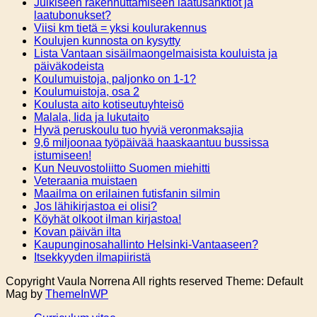
Julkiseen rakennuttamiseen laatusanktiot ja
laatubonukset?
Viisi km tietä = yksi koulurakennus
Koulujen kunnosta on kysytty
Lista Vantaan sisäilmaongelmaisista kouluista ja
päiväkodeista
Koulumuistoja, paljonko on 1-1?
Koulumuistoja, osa 2
Koulusta aito kotiseutuyhteisö
Malala, Iida ja lukutaito
Hyvä peruskoulu tuo hyviä veronmaksajia
9,6 miljoonaa työpäivää haaskaantuu bussissa
istumiseen!
Kun Neuvostoliitto Suomen miehitti
Veteraania muistaen
Maailma on erilainen futisfanin silmin
Jos lähikirjastoa ei olisi?
Köyhät olkoot ilman kirjastoa!
Kovan päivän ilta
Kaupunginosahallinto Helsinki-Vantaaseen?
Itsekkyyden ilmapiiristä
Copyright Vaula Norrena All rights reserved Theme: Default
Mag by
ThemeInWP