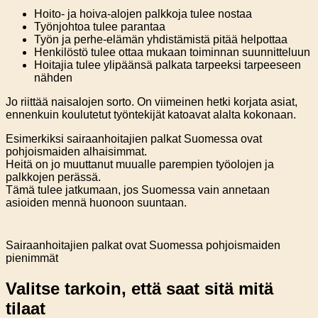
Hoito- ja hoiva-alojen palkkoja tulee nostaa
Työnjohtoa tulee parantaa
Työn ja perhe-elämän yhdistämistä pitää helpottaa
Henkilöstö tulee ottaa mukaan toiminnan suunnitteluun
Hoitajia tulee ylipäänsä palkata tarpeeksi tarpeeseen
nähden
Jo riittää naisalojen sorto. On viimeinen hetki korjata asiat,
ennenkuin koulutetut työntekijät katoavat alalta kokonaan.
Esimerkiksi sairaanhoitajien palkat Suomessa ovat
pohjoismaiden alhaisimmat.
Heitä on jo muuttanut muualle parempien työolojen ja
palkkojen perässä.
Tämä tulee jatkumaan, jos Suomessa vain annetaan
asioiden mennä huonoon suuntaan.
Sairaanhoitajien palkat ovat Suomessa pohjoismaiden
pienimmät
Valitse tarkoin, että saat sitä mitä
tilaat