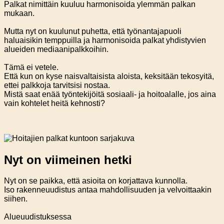
Palkat nimittäin kuuluu harmonisoida ylemmän palkan
mukaan.
Mutta nyt on kuulunut puhetta, että työnantajapuoli
haluaisikin temppuilla ja harmonisoida palkat yhdistyvien
alueiden mediaanipalkkoihin.
Tämä ei vetele.
Että kun on kyse naisvaltaisista aloista, keksitään tekosyitä,
ettei palkkoja tarvitsisi nostaa.
Mistä saat enää työntekijöitä sosiaali- ja hoitoalalle, jos aina
vain kohtelet heitä kehnosti?
Nyt on viimeinen hetki
Nyt on se paikka, että asioita on korjattava kunnolla.
Iso rakenneuudistus antaa mahdollisuuden ja velvoittaakin
siihen.
Alueuudistuksessa