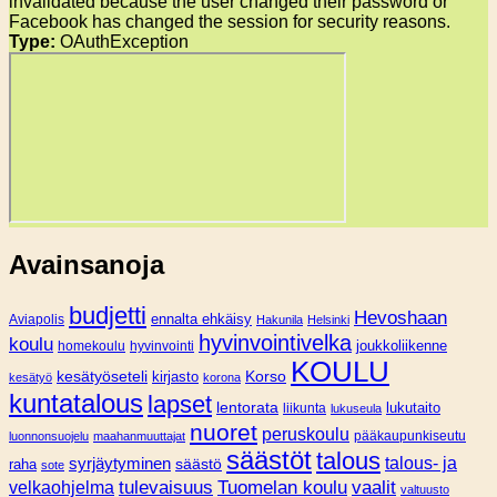
invalidated because the user changed their password or
Facebook has changed the session for security reasons.
Type:
OAuthException
Avainsanoja
budjetti
Hevoshaan
Aviapolis
ennalta ehkäisy
Hakunila
Helsinki
hyvinvointivelka
koulu
joukkoliikenne
homekoulu
hyvinvointi
KOULU
Korso
kesätyöseteli
kirjasto
kesätyö
korona
kuntatalous
lapset
lentorata
lukutaito
liikunta
lukuseula
nuoret
peruskoulu
pääkaupunkiseutu
luonnonsuojelu
maahanmuuttajat
säästöt
talous
syrjäytyminen
talous- ja
säästö
raha
sote
tulevaisuus
Tuomelan koulu
vaalit
velkaohjelma
valtuusto