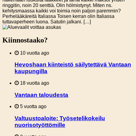
ringgitin, noin 20 senttiä. Olin hölmistynyt. Miten ns.
kehitysmaassa kaikki voi toimia noin paljon paremmin?
Perhelääkäreitä Italiassa Toisen kerran olin Italiassa
tuttavaperheen luona. Satutin jalkani. […]
Kiinnostaako?
10 vuotta ago
Hevoshaan kiinteistö säilytettävä Vantaan
kaupungilla
18 vuotta ago
Vantaan taloudesta
5 vuotta ago
Valtuustoaloite: Työsetelikokeilu
nuorisotyöttömille