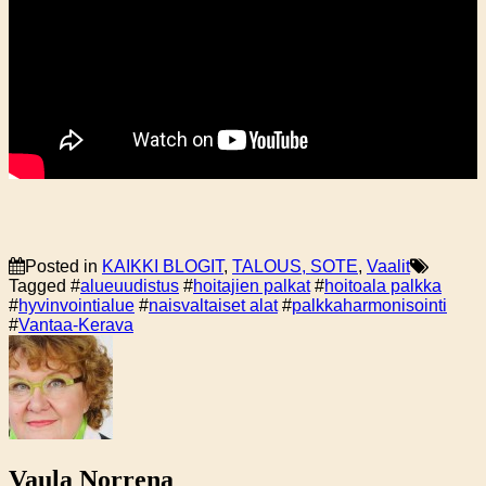
Posted in
KAIKKI BLOGIT
,
TALOUS, SOTE
,
Vaalit
Tagged #
alueuudistus
#
hoitajien palkat
#
hoitoala palkka
#
hyvinvointialue
#
naisvaltaiset alat
#
palkkaharmonisointi
#
Vantaa-Kerava
Vaula Norrena