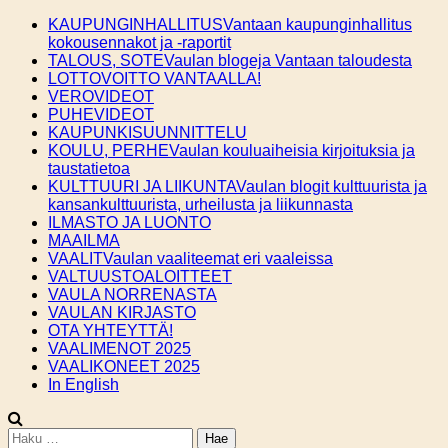
Skip
KAUPUNGINHALLITUS
Vantaan kaupunginhallitus
to
kokousennakot ja -raportit
content
TALOUS, SOTE
Vaulan blogeja Vantaan taloudesta
LOTTOVOITTO VANTAALLA!
VEROVIDEOT
PUHEVIDEOT
KAUPUNKISUUNNITTELU
KOULU, PERHE
Vaulan kouluaiheisia kirjoituksia ja
taustatietoa
KULTTUURI JA LIIKUNTA
Vaulan blogit kulttuurista ja
kansankulttuurista, urheilusta ja liikunnasta
ILMASTO JA LUONTO
MAAILMA
VAALIT
Vaulan vaaliteemat eri vaaleissa
VALTUUSTOALOITTEET
VAULA NORRENASTA
VAULAN KIRJASTO
OTA YHTEYTTÄ!
VAALIMENOT 2025
VAALIKONEET 2025
In English
Haku: