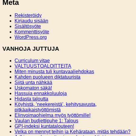
Meta
Rekisteröidy
Kirjaudu sisään
Sisältösyöte
Kommenttisyöte
WordPress.org
VANHOJA JUTTUJA
Curriculum vitae
VALTUUSTOALOITTEITA
Miten minusta tuli kuntavaaliehdokas
Kahden puolueen diktatuurista
Siitä unta nähkää
Uskomaton säkä!
Hassuja ennakkoluuloja
Hidasta taloutta
Köyhistä, ’neekereistä’, kehitysavusta,
pitkäaikaistyöttömistä
Elinvoimaohjelma myös työttömille!
Vaulan budjettipuhe 1: Talous
GPI-indeksi kuntatalouteen!
Velka on mennyt teihin ja Kehärataan, mitäs tehdään?