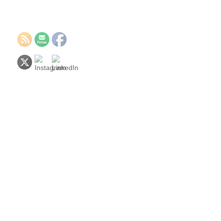
lentoasema
Ilmasto ja luonto
KAUPUNGINHALLITUS
Kaupunkisuunnittelu
TALOUS, SOTE
Kaipaan faktoja, en lobbausta!
Vaula Norrena
1 vuosi ago