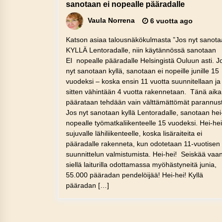
sanotaan ei nopealle pääradalle
Vaula Norrena
6 vuotta ago
Katson asiaa talousnäkökulmasta ”Jos nyt sanot
KYLLÄ Lentoradalle, niin käytännössä sanotaan
EI nopealle pääradalle Helsingistä Ouluun asti. J
nyt sanotaan kyllä, sanotaan ei nopeille junille 15
vuodeksi – koska ensin 11 vuotta suunnitellaan ja
sitten vähintään 4 vuotta rakennetaan. Tänä aik
päärataan tehdään vain välttämättömät parannust
Jos nyt sanotaan kyllä Lentoradalle, sanotaan hei
nopealle työmatkaliikenteelle 15 vuodeksi. Hei-hei
sujuvalle lähiliikenteelle, koska lisäraiteita ei
pääradalle rakenneta, kun odotetaan 11-vuotisen
suunnittelun valmistumista. Hei-hei! Seiskää vaa
siellä laiturilla odottamassa myöhästyneitä junia,
55.000 pääradan pendelöijää! Hei-hei! Kyllä
pääradan […]