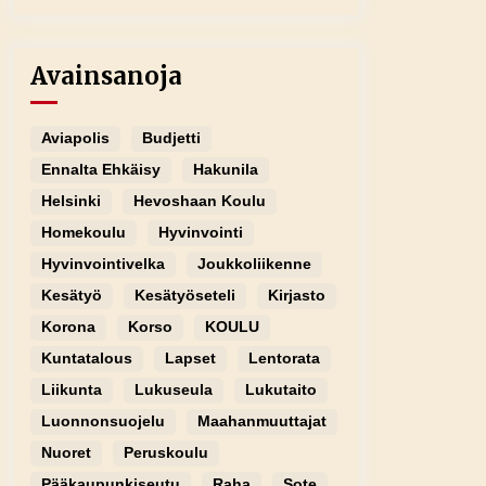
Avainsanoja
Aviapolis
Budjetti
Ennalta Ehkäisy
Hakunila
Helsinki
Hevoshaan Koulu
Homekoulu
Hyvinvointi
Hyvinvointivelka
Joukkoliikenne
Kesätyö
Kesätyöseteli
Kirjasto
Korona
Korso
KOULU
Kuntatalous
Lapset
Lentorata
Liikunta
Lukuseula
Lukutaito
Luonnonsuojelu
Maahanmuuttajat
Nuoret
Peruskoulu
Pääkaupunkiseutu
Raha
Sote