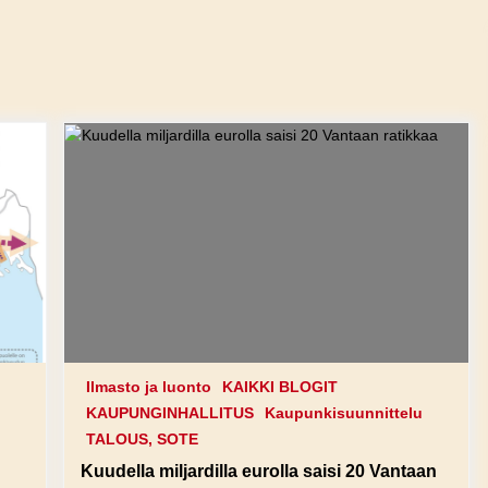
Ilmasto ja luonto
KAIKKI BLOGIT
KAUPUNGINHALLITUS
Kaupunkisuunnittelu
TALOUS, SOTE
Kuudella miljardilla eurolla saisi 20 Vantaan