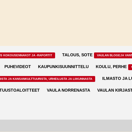
TALOUS, SOTE
US KOKOUSENNAKOT JA -RAPORTIT
VAULAN BLOGEJA VAN
PUHEVIDEOT
KAUPUNKISUUNNITTELU
KOULU, PERHE
ILMASTO JA 
ISTA JA KANSANKULTTUURISTA, URHEILUSTA JA LIIKUNNASTA
TUUSTOALOITTEET
VAULA NORRENASTA
VAULAN KIRJAS