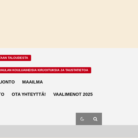
TAAN TALOUDESTA
VAULAN KOULUAIHEISIA KIRJOITUKSIA JA TAUSTATIETOA
LUONTO
MAAILMA
TO
OTA YHTEYTTÄ!
VAALIMENOT 2025