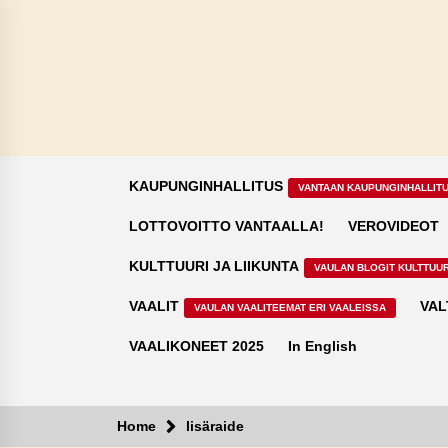
Skip
to
content
KAUPUNGINHALLITUS
VANTAAN KAUPUNGINHALLIT
LOTTOVOITTO VANTAALLA!
VEROVIDEOT
KULTTUURI JA LIIKUNTA
VAULAN BLOGIT KULTTUUR
VAALIT
VAL
VAULAN VAALITEEMAT ERI VAALEISSA
VAALIKONEET 2025
In English
Home
lisäraide