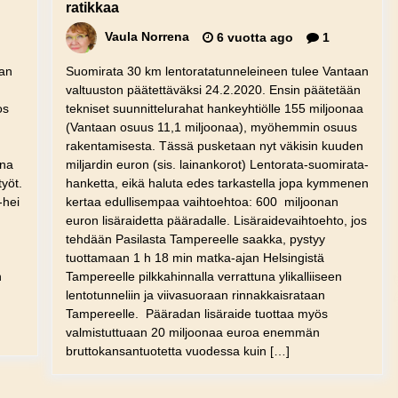
ratikkaa
Vaula Norrena
6 vuotta ago
1
aan
Suomirata 30 km lentoratatunneleineen tulee Vantaan
valtuuston päätettäväksi 24.2.2020. Ensin päätetään
os
tekniset suunnittelurahat hankeyhtiölle 155 miljoonaa
(Vantaan osuus 11,1 miljoonaa), myöhemmin osuus
rakentamisesta. Tässä pusketaan nyt väkisin kuuden
ana
miljardin euron (sis. lainankorot) Lentorata-suomirata-
yöt.
hanketta, eikä haluta edes tarkastella jopa kymmenen
-hei
kertaa edullisempaa vaihtoehtoa: 600 miljoonan
euron lisäraidetta pääradalle. Lisäraidevaihtoehto, jos
tehdään Pasilasta Tampereelle saakka, pystyy
tuottamaan 1 h 18 min matka-ajan Helsingistä
n
Tampereelle pilkkahinnalla verrattuna ylikalliiseen
lentotunneliin ja viivasuoraan rinnakkaisrataan
Tampereelle. Pääradan lisäraide tuottaa myös
valmistuttuaan 20 miljoonaa euroa enemmän
bruttokansantuotetta vuodessa kuin […]