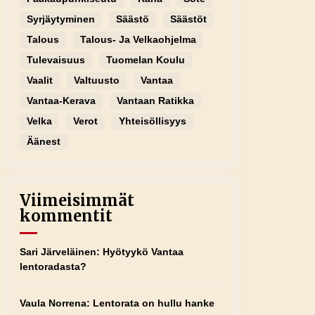
Syrjäytyminen
Säästö
Säästöt
Talous
Talous- Ja Velkaohjelma
Tulevaisuus
Tuomelan Koulu
Vaalit
Valtuusto
Vantaa
Vantaa-Kerava
Vantaan Ratikka
Velka
Verot
Yhteisöllisyys
Äänest
Viimeisimmät
kommentit
Sari Järveläinen
:
Hyötyykö Vantaa
lentoradasta?
Vaula Norrena
:
Lentorata on hullu hanke