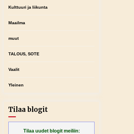
Kulttuuri ja liikunta
Maailma
muut
TALOUS, SOTE
Vaalit
Yleinen
Tilaa blogit
Tilaa uudet blogit meiliin: