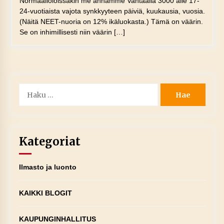
Normaalioloissakin me annamme Vantaalla 3000 alle 17-
24-vuotiaista vajota synkkyyteen päiviä, kuukausia, vuosia.
(Näitä NEET-nuoria on 12% ikäluokasta.) Tämä on väärin.
Se on inhimillisesti niin väärin […]
Haku:
Kategoriat
Ilmasto ja luonto
KAIKKI BLOGIT
KAUPUNGINHALLITUS