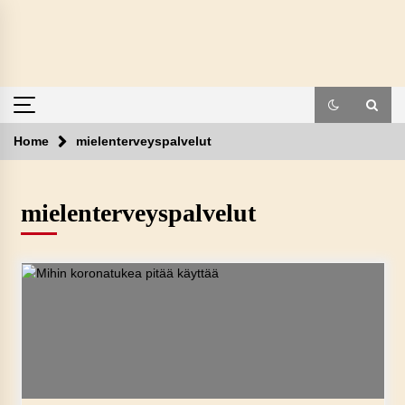
Skip
to
content
Home
mielenterveyspalvelut
mielenterveyspalvelut