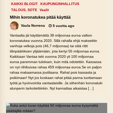
KAIKKI BLOGIT
KAUPUNGINHALLITUS
TALOUS, SOTE
Vaalit
Mihin koronatukea pitää käyttää
Vaula Norrena
5 vuotta ago
Vantaalta jäi käyttämättä 38 miljoonaa euroa valtion
koronatukea vuonna 2020. Sillä rahalla ehjä maksettiin
vanhoja velkoja pois (46,7 miljoonaa) tai siitä riitti
tilinpäätöksen ylijäämään, jota kertyi 55 miljoonaa euroa.
Kaikkiaan Vantaa teki vuonna 2020 yli 100 miljoonaa
euroa paremman tuloksen, kuin mitä odotettiin. Kassassa
on nyt riihikuivaa rahaa 459 miljoonaa euroa.Se on paljon
rahaa makaamassa joutilaana. Rahat pois kassasta ja
poikimaan! Nyt jos koskaan rahat pitää panna tuottamaan
työtä ja hyvinvointia vantaalaisille. Ja siihenhän koronatuki
alunperin tarkoitettiinkin. Nyt kannattaa aikaistaa […]