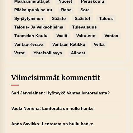
Maahanmuuttajat
Nuoret
Peruskoulu
Pääkaupunkiseutu
Raha
Sote
Syrjäytyminen
Säästö
Säästöt
Talous
Talous- Ja Velkaohjelma
Tulevaisuus
Tuomelan Koulu
Vaalit
Valtuusto
Vantaa
Vantaa-Kerava
Vantaan Ratikka
Velka
Verot
Yhteisöllisyys
Äänest
Viimeisimmät kommentit
Sari Järveläinen
:
Hyötyykö Vantaa lentoradasta?
Vaula Norrena
:
Lentorata on hullu hanke
Anna Savikko
:
Lentorata on hullu hanke