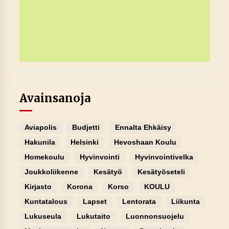
Avainsanoja
Aviapolis
Budjetti
Ennalta Ehkäisy
Hakunila
Helsinki
Hevoshaan Koulu
Homekoulu
Hyvinvointi
Hyvinvointivelka
Joukkoliikenne
Kesätyö
Kesätyöseteli
Kirjasto
Korona
Korso
KOULU
Kuntatalous
Lapset
Lentorata
Liikunta
Lukuseula
Lukutaito
Luonnonsuojelu