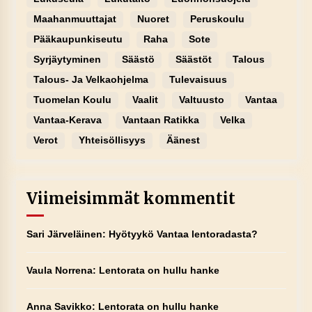
Maahanmuuttajat
Nuoret
Peruskoulu
Pääkaupunkiseutu
Raha
Sote
Syrjäytyminen
Säästö
Säästöt
Talous
Talous- Ja Velkaohjelma
Tulevaisuus
Tuomelan Koulu
Vaalit
Valtuusto
Vantaa
Vantaa-Kerava
Vantaan Ratikka
Velka
Verot
Yhteisöllisyys
Äänest
Viimeisimmät kommentit
Sari Järveläinen
:
Hyötyykö Vantaa lentoradasta?
Vaula Norrena
:
Lentorata on hullu hanke
Anna Savikko
:
Lentorata on hullu hanke