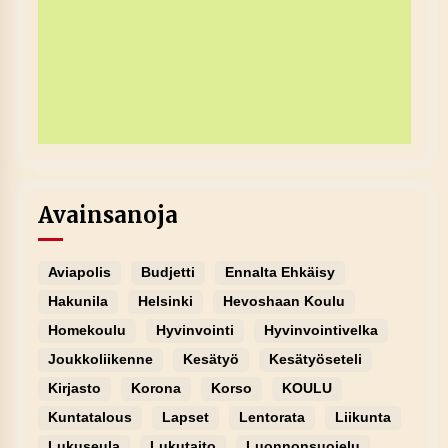
Avainsanoja
Aviapolis
Budjetti
Ennalta Ehkäisy
Hakunila
Helsinki
Hevoshaan Koulu
Homekoulu
Hyvinvointi
Hyvinvointivelka
Joukkoliikenne
Kesätyö
Kesätyöseteli
Kirjasto
Korona
Korso
KOULU
Kuntatalous
Lapset
Lentorata
Liikunta
Lukuseula
Lukutaito
Luonnonsuojelu