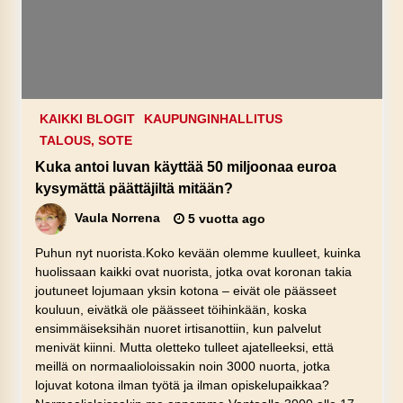
KAIKKI BLOGIT
KAUPUNGINHALLITUS
TALOUS, SOTE
Kuka antoi luvan käyttää 50 miljoonaa euroa
kysymättä päättäjiltä mitään?
Vaula Norrena
5 vuotta ago
Puhun nyt nuorista.Koko kevään olemme kuulleet, kuinka
huolissaan kaikki ovat nuorista, jotka ovat koronan takia
joutuneet lojumaan yksin kotona – eivät ole päässeet
kouluun, eivätkä ole päässeet töihinkään, koska
ensimmäiseksihän nuoret irtisanottiin, kun palvelut
menivät kiinni. Mutta oletteko tulleet ajatelleeksi, että
meillä on normaalioloissakin noin 3000 nuorta, jotka
lojuvat kotona ilman työtä ja ilman opiskelupaikkaa?