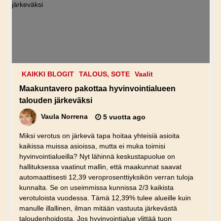
KAIKKI BLOGIT
TALOUS, SOTE
Vaalit
Maakuntavero pakottaa hyvinvointialueen
talouden järkeväksi
Vaula Norrena
5 vuotta ago
Miksi verotus on järkevä tapa hoitaa yhteisiä asioita
kaikissa muissa asioissa, mutta ei muka toimisi
hyvinvointialueilla? Nyt lähinnä keskustapuolue on
hallituksessa vaatinut mallin, että maakunnat saavat
automaattisesti 12,39 veroprosenttiyksikön verran tuloja
kunnalta. Se on useimmissa kunnissa 2/3 kaikista
verotuloista vuodessa. Tämä 12,39% tulee alueille kuin
manulle illallinen, ilman mitään vastuuta järkevästä
taloudenhoidosta. Jos hyvinvointialue ylittää tuon