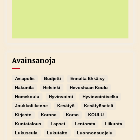
Avainsanoja
Aviapolis
Budjetti
Ennalta Ehkäisy
Hakunila
Helsinki
Hevoshaan Koulu
Homekoulu
Hyvinvointi
Hyvinvointivelka
Joukkoliikenne
Kesätyö
Kesätyöseteli
Kirjasto
Korona
Korso
KOULU
Kuntatalous
Lapset
Lentorata
Liikunta
Lukuseula
Lukutaito
Luonnonsuojelu