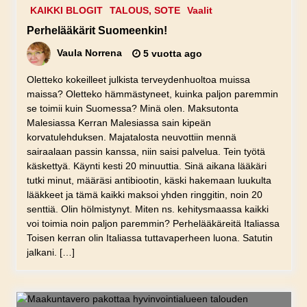
KAIKKI BLOGIT
TALOUS, SOTE
Vaalit
Perhelääkärit Suomeenkin!
Vaula Norrena
5 vuotta ago
Oletteko kokeilleet julkista terveydenhuoltoa muissa
maissa? Oletteko hämmästyneet, kuinka paljon paremmin
se toimii kuin Suomessa? Minä olen. Maksutonta
Malesiassa Kerran Malesiassa sain kipeän
korvatulehduksen. Majatalosta neuvottiin mennä
sairaalaan passin kanssa, niin saisi palvelua. Tein työtä
käskettyä. Käynti kesti 20 minuuttia. Sinä aikana lääkäri
tutki minut, määräsi antibiootin, käski hakemaan luukulta
lääkkeet ja tämä kaikki maksoi yhden ringgitin, noin 20
senttiä. Olin hölmistynyt. Miten ns. kehitysmaassa kaikki
voi toimia noin paljon paremmin? Perhelääkäreitä Italiassa
Toisen kerran olin Italiassa tuttavaperheen luona. Satutin
jalkani. […]