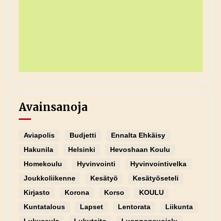
Avainsanoja
Aviapolis
Budjetti
Ennalta Ehkäisy
Hakunila
Helsinki
Hevoshaan Koulu
Homekoulu
Hyvinvointi
Hyvinvointivelka
Joukkoliikenne
Kesätyö
Kesätyöseteli
Kirjasto
Korona
Korso
KOULU
Kuntatalous
Lapset
Lentorata
Liikunta