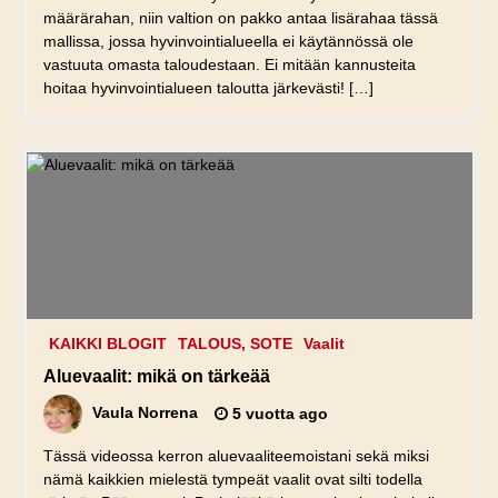
määrärahan, niin valtion on pakko antaa lisärahaa tässä
mallissa, jossa hyvinvointialueella ei käytännössä ole
vastuuta omasta taloudestaan. Ei mitään kannusteita
hoitaa hyvinvointialueen taloutta järkevästi! […]
KAIKKI BLOGIT
TALOUS, SOTE
Vaalit
Aluevaalit: mikä on tärkeää
Vaula Norrena
5 vuotta ago
Tässä videossa kerron aluevaaliteemoistani sekä miksi
nämä kaikkien mielestä tympeät vaalit ovat silti todella