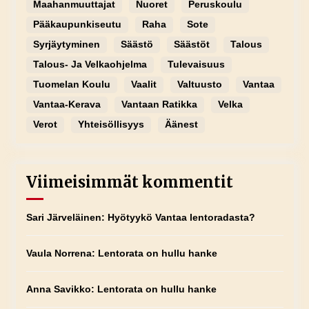
Maahanmuuttajat
Nuoret
Peruskoulu
Pääkaupunkiseutu
Raha
Sote
Syrjäytyminen
Säästö
Säästöt
Talous
Talous- Ja Velkaohjelma
Tulevaisuus
Tuomelan Koulu
Vaalit
Valtuusto
Vantaa
Vantaa-Kerava
Vantaan Ratikka
Velka
Verot
Yhteisöllisyys
Äänest
Viimeisimmät kommentit
Sari Järveläinen
:
Hyötyykö Vantaa lentoradasta?
Vaula Norrena
:
Lentorata on hullu hanke
Anna Savikko
:
Lentorata on hullu hanke