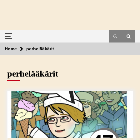
Skip
to
content
Home
perhelääkärit
perhelääkärit