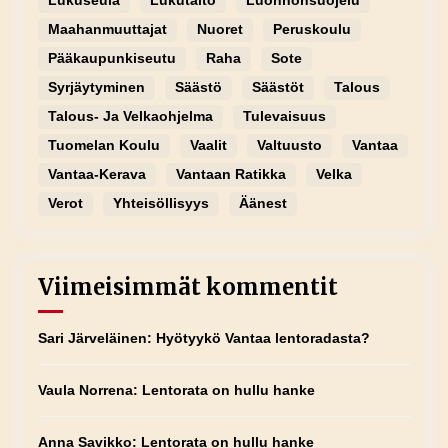
Lukuseula
Lukutaito
Luonnonsuojelu
Maahanmuuttajat
Nuoret
Peruskoulu
Pääkaupunkiseutu
Raha
Sote
Syrjäytyminen
Säästö
Säästöt
Talous
Talous- Ja Velkaohjelma
Tulevaisuus
Tuomelan Koulu
Vaalit
Valtuusto
Vantaa
Vantaa-Kerava
Vantaan Ratikka
Velka
Verot
Yhteisöllisyys
Äänest
Viimeisimmät kommentit
Sari Järveläinen
:
Hyötyykö Vantaa lentoradasta?
Vaula Norrena
:
Lentorata on hullu hanke
Anna Savikko
:
Lentorata on hullu hanke