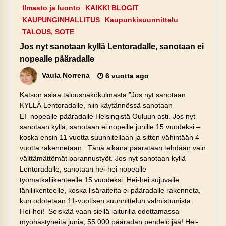
Ilmasto ja luonto
KAIKKI BLOGIT
KAUPUNGINHALLITUS
Kaupunkisuunnittelu
TALOUS, SOTE
Jos nyt sanotaan kyllä Lentoradalle, sanotaan ei
nopealle pääradalle
Vaula Norrena
6 vuotta ago
Katson asiaa talousnäkökulmasta ”Jos nyt sanotaan
KYLLÄ Lentoradalle, niin käytännössä sanotaan
EI nopealle pääradalle Helsingistä Ouluun asti. Jos nyt
sanotaan kyllä, sanotaan ei nopeille junille 15 vuodeksi –
koska ensin 11 vuotta suunnitellaan ja sitten vähintään 4
vuotta rakennetaan. Tänä aikana päärataan tehdään vain
välttämättömät parannustyöt. Jos nyt sanotaan kyllä
Lentoradalle, sanotaan hei-hei nopealle
työmatkaliikenteelle 15 vuodeksi. Hei-hei sujuvalle
lähiliikenteelle, koska lisäraiteita ei pääradalle rakenneta,
kun odotetaan 11-vuotisen suunnittelun valmistumista.
Hei-hei! Seiskää vaan siellä laiturilla odottamassa
myöhästyneitä junia, 55.000 pääradan pendelöijää! Hei-