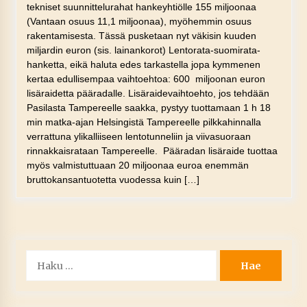
tekniset suunnittelurahat hankeyhtiölle 155 miljoonaa
(Vantaan osuus 11,1 miljoonaa), myöhemmin osuus
rakentamisesta. Tässä pusketaan nyt väkisin kuuden
miljardin euron (sis. lainankorot) Lentorata-suomirata-
hanketta, eikä haluta edes tarkastella jopa kymmenen
kertaa edullisempaa vaihtoehtoa: 600 miljoonan euron
lisäraidetta pääradalle. Lisäraidevaihtoehto, jos tehdään
Pasilasta Tampereelle saakka, pystyy tuottamaan 1 h 18
min matka-ajan Helsingistä Tampereelle pilkkahinnalla
verrattuna ylikalliiseen lentotunneliin ja viivasuoraan
rinnakkaisrataan Tampereelle. Pääradan lisäraide tuottaa
myös valmistuttuaan 20 miljoonaa euroa enemmän
bruttokansantuotetta vuodessa kuin […]
Haku: