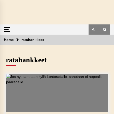
Skip
to
content
Home
ratahankkeet
ratahankkeet