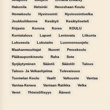
Hakunila
Helsinki
Hevoshaan Koulu
Homekoulu
Hyvinvointi
Hyvinvointivelka
Joukkoliikenne
Kesätyö
Kesätyöseteli
Kirjasto
Korona
Korso
KOULU
Kuntatalous
Lapset
Lentorata
Liikunta
Lukuseula
Lukutaito
Luonnonsuojelu
Maahanmuuttajat
Nuoret
Peruskoulu
Pääkaupunkiseutu
Raha
Sote
Syrjäytyminen
Säästö
Säästöt
Talous
Talous- Ja Velkaohjelma
Tulevaisuus
Tuomelan Koulu
Vaalit
Valtuusto
Vantaa
Vantaa-Kerava
Vantaan Ratikka
Velka
Verot
Yhteisöllisyys
Äänest