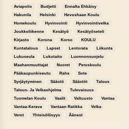
Aviapolis
Budjetti
Ennalta Ehkäisy
Hakunila
Helsinki
Hevoshaan Koulu
Homekoulu
Hyvinvointi
Hyvinvointivelka
Joukkoliikenne
Kesätyö
Kesätyöseteli
Kirjasto
Korona
Korso
KOULU
Kuntatalous
Lapset
Lentorata
Liikunta
Lukuseula
Lukutaito
Luonnonsuojelu
Maahanmuuttajat
Nuoret
Peruskoulu
Pääkaupunkiseutu
Raha
Sote
Syrjäytyminen
Säästö
Säästöt
Talous
Talous- Ja Velkaohjelma
Tulevaisuus
Tuomelan Koulu
Vaalit
Valtuusto
Vantaa
Vantaa-Kerava
Vantaan Ratikka
Velka
Verot
Yhteisöllisyys
Äänest