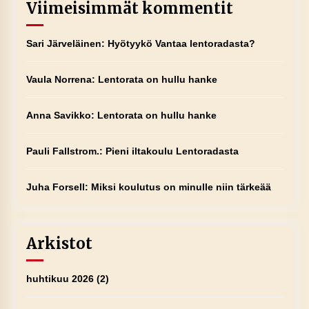
Viimeisimmät kommentit
Sari Järveläinen
:
Hyötyykö Vantaa lentoradasta?
Vaula Norrena
:
Lentorata on hullu hanke
Anna Savikko
:
Lentorata on hullu hanke
Pauli Fallstrom.
:
Pieni iltakoulu Lentoradasta
Juha Forsell
:
Miksi koulutus on minulle niin tärkeää
Arkistot
huhtikuu 2026
(2)