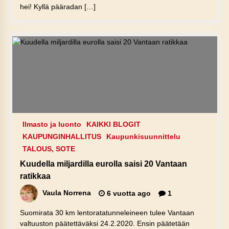
hei! Kyllä pääradan […]
Ilmasto ja luonto
KAIKKI BLOGIT
KAUPUNGINHALLITUS
Kaupunkisuunnittelu
TALOUS, SOTE
Kuudella miljardilla eurolla saisi 20 Vantaan
ratikkaa
Vaula Norrena
6 vuotta ago
1
Suomirata 30 km lentoratatunneleineen tulee Vantaan
valtuuston päätettäväksi 24.2.2020. Ensin päätetään