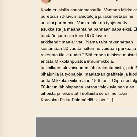
Kävin erilaisilla asuntomessuilla. Vantaan Mikkola
puretaan 70-luvun lähiötaloja ja rakennetaan ne
uusiksi paremmin. Vuokratalot on tyhjennetty
asukkaista ja maanantaina pannaan säpäleiksi. El
tehdään juuri niin kuin 1970-luvun
arkkitehdit maalailivat: ”Nämä talot rakennetaan
kestämään 30 vuotta, sitten ne voidaan purkaa ja
rakentaa tilalle uudet.” Sitä ennen taloissa muiste
entistä Mikkolanpuistoa #munmikkola,
tutkaillaan tulevaisuuden lähiörakentamista, pide
pihajuhlia ja työpajoja, maalataan graffiteja ja lu
uutta Mikkolaa viikon ajan 15.8. asti. Olipa nostalg
70-luvun lähiölapsena katsoa valokuvia sen ajan
pihoista ja leikeistä! Tuollaista se oli meilläkin
Kouvolan Pikku-Palomäellä silloin […]