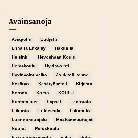
Avainsanoja
Aviapolis
Budjetti
Ennalta Ehkäisy
Hakunila
Helsinki
Hevoshaan Koulu
Homekoulu
Hyvinvointi
Hyvinvointivelka
Joukkoliikenne
Kesätyö
Kesätyöseteli
Kirjasto
Korona
Korso
KOULU
Kuntatalous
Lapset
Lentorata
Liikunta
Lukuseula
Lukutaito
Luonnonsuojelu
Maahanmuuttajat
Nuoret
Peruskoulu
Pääkaupunkiseutu
Raha
Sote