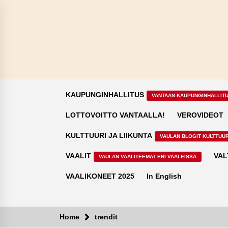
Skip
to
content
KAUPUNGINHALLITUS
VANTAAN KAUPUNGINHALLIT
LOTTOVOITTO VANTAALLA!
VEROVIDEOT
KULTTUURI JA LIIKUNTA
VAULAN BLOGIT KULTTUUR
VAALIT
VAL
VAULAN VAALITEEMAT ERI VAALEISSA
VAALIKONEET 2025
In English
Home
trendit