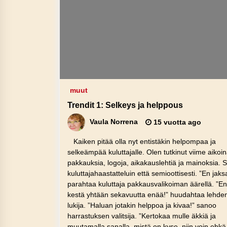
muut
Trendit 1: Selkeys ja helppous
Vaula Norrena
15 vuotta ago
Kaiken pitää olla nyt entistäkin helpompaa ja
selkeämpää kuluttajalle. Olen tutkinut viime aikoi
pakkauksia, logoja, aikakauslehtiä ja mainoksia. 
kuluttajahaastatteluin että semioottisesti. ”En jaks
parahtaa kuluttaja pakkausvalikoiman äärellä. ”En
kestä yhtään sekavuutta enää!” huudahtaa lehde
lukija. ”Haluan jotakin helppoa ja kivaa!” sanoo
harrastuksen valitsija. ”Kertokaa mulle äkkiä ja
muutamalla sanalla, mistä on kyse, niin voin ehkä