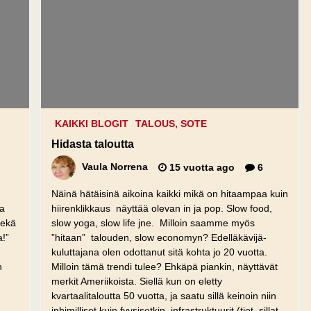
KAIKKI BLOGIT
TALOUS, SOTE
Hidasta taloutta
Vaula Norrena
15 vuotta ago
6
Näinä hätäisinä aikoina kaikki mikä on hitaampaa kuin
na
hiirenklikkaus näyttää olevan in ja pop. Slow food,
Sekä
slow yoga, slow life jne. Milloin saamme myös
a!”
”hitaan” talouden, slow economyn? Edelläkävijä-
kuluttajana olen odottanut sitä kohta jo 20 vuotta.
n
Milloin tämä trendi tulee? Ehkäpä piankin, näyttävät
merkit Ameriikoista. Siellä kun on eletty
kvartaalitaloutta 50 vuotta, ja saatu sillä keinoin niin
inhimilliset kuin fyysisetkin infrastruktuurit (tiet, sillat,