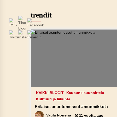
trendit
KAIKKI BLOGIT
Kaupunkisuunnittelu
Kulttuuri ja liikunta
Erilaiset asuntomessut #munmikkola
Vaula Norrena
11 vuotta ago