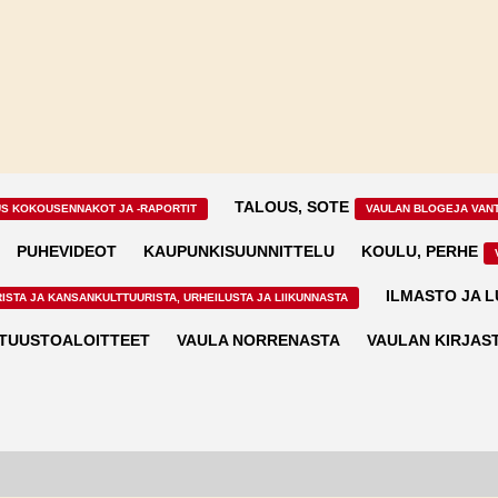
TALOUS, SOTE
US KOKOUSENNAKOT JA -RAPORTIT
VAULAN BLOGEJA VAN
PUHEVIDEOT
KAUPUNKISUUNNITTELU
KOULU, PERHE
ILMASTO JA 
ISTA JA KANSANKULTTUURISTA, URHEILUSTA JA LIIKUNNASTA
TUUSTOALOITTEET
VAULA NORRENASTA
VAULAN KIRJAS