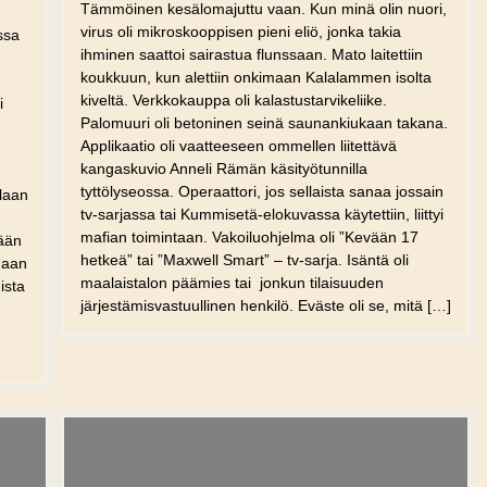
Tämmöinen kesälomajuttu vaan. Kun minä olin nuori,
virus oli mikroskooppisen pieni eliö, jonka takia
ssa
ihminen saattoi sairastua flunssaan. Mato laitettiin
koukkuun, kun alettiin onkimaan Kalalammen isolta
kiveltä. Verkkokauppa oli kalastustarvikeliike.
i
Palomuuri oli betoninen seinä saunankiukaan takana.
Applikaatio oli vaatteeseen ommellen liitettävä
kangaskuvio Anneli Rämän käsityötunnilla
tyttölyseossa. Operaattori, jos sellaista sanaa jossain
llaan
tv-sarjassa tai Kummisetä-elokuvassa käytettiin, liittyi
mafian toimintaan. Vakoiluohjelma oli ”Kevään 17
tään
hetkeä” tai ”Maxwell Smart” – tv-sarja. Isäntä oli
odaan
maalaistalon päämies tai jonkun tilaisuuden
ista
järjestämisvastuullinen henkilö. Eväste oli se, mitä […]