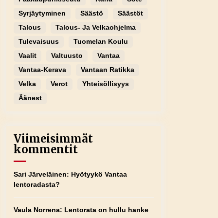
Syrjäytyminen
Säästö
Säästöt
Talous
Talous- Ja Velkaohjelma
Tulevaisuus
Tuomelan Koulu
Vaalit
Valtuusto
Vantaa
Vantaa-Kerava
Vantaan Ratikka
Velka
Verot
Yhteisöllisyys
Äänest
Viimeisimmät
kommentit
Sari Järveläinen
:
Hyötyykö Vantaa
lentoradasta?
Vaula Norrena
:
Lentorata on hullu hanke