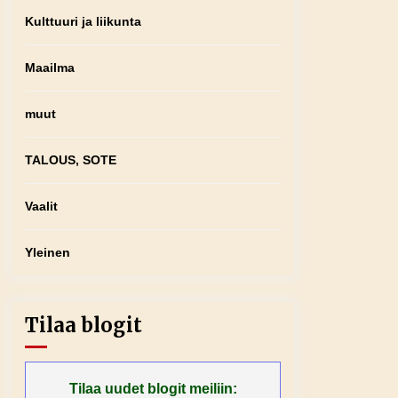
Kulttuuri ja liikunta
Maailma
muut
TALOUS, SOTE
Vaalit
Yleinen
Tilaa blogit
Tilaa uudet blogit meiliin: