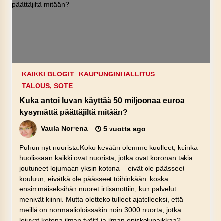
KAIKKI BLOGIT
KAUPUNGINHALLITUS
TALOUS, SOTE
Kuka antoi luvan käyttää 50 miljoonaa euroa
kysymättä päättäjiltä mitään?
Vaula Norrena
5 vuotta ago
Puhun nyt nuorista.Koko kevään olemme kuulleet, kuinka
huolissaan kaikki ovat nuorista, jotka ovat koronan takia
joutuneet lojumaan yksin kotona – eivät ole päässeet
kouluun, eivätkä ole päässeet töihinkään, koska
ensimmäiseksihän nuoret irtisanottiin, kun palvelut
menivät kiinni. Mutta oletteko tulleet ajatelleeksi, että
meillä on normaalioloissakin noin 3000 nuorta, jotka
lojuvat kotona ilman työtä ja ilman opiskelupaikkaa?