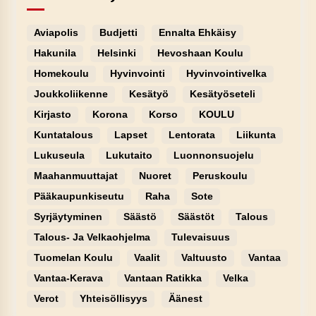
Aviapolis
Budjetti
Ennalta Ehkäisy
Hakunila
Helsinki
Hevoshaan Koulu
Homekoulu
Hyvinvointi
Hyvinvointivelka
Joukkoliikenne
Kesätyö
Kesätyöseteli
Kirjasto
Korona
Korso
KOULU
Kuntatalous
Lapset
Lentorata
Liikunta
Lukuseula
Lukutaito
Luonnonsuojelu
Maahanmuuttajat
Nuoret
Peruskoulu
Pääkaupunkiseutu
Raha
Sote
Syrjäytyminen
Säästö
Säästöt
Talous
Talous- Ja Velkaohjelma
Tulevaisuus
Tuomelan Koulu
Vaalit
Valtuusto
Vantaa
Vantaa-Kerava
Vantaan Ratikka
Velka
Verot
Yhteisöllisyys
Äänest