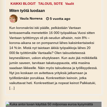
KAIKKI BLOGIT
TALOUS, SOTE
Vaalit
Miten työtä luodaan
Vaula Norrena
5 vuotta ago
Kun koronakriisi iski päälle, pelkästään Vantaan
lentoasemalla menetettiin 16 000 työpaikkaa.Vuosi sitten
Vantaan työttömyys oli pk-seudun alhaisin, noin 8% –
korona-aikana se on pompannut lähes kaksinkertaiseksi
14 %:iin. Mistä nyt taiotaan äkkiä työpaikkoja lähes 20
000:lle työttömälle Vantaalla? Olen taloustieteessä
keynesiläinen, uskon elvytykseen. Kun auto jää mökkitiellä
jumiin saveen, tarvitaan takatuuppausta, että masiina
saadaan liikkeelle. Näin myös taloudessa ja työllisyydessä.
Nyt jos koskaan on avitettava yrityksiä jatkamaan ja
työllistämään porukkaa. Konkreettisin keinoin, jotka
vaikuttavat heti. Konkreettiset ja nopeat keinot Palkkatuki,
[…]