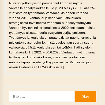
Nuorisotyöttömyys on pompannut koronan myötä
Vantaalla ennätyskorkealle. Jo yli 20% eli yli 2000 alle 25-
vuotiasta on työttömänä Vantaalla. Jo ennen koronaa
vuonna 2019 Vantaa jäi jälkeen valtuustokauden
strategisesta tavoitteesta vähentää nuorisotyöttömyyttä.
Vantaan hyvinvointikertomuksessa 2020 kerrotaan, kuinka
työttömyys altistaa nuoria pysyvään syrjäytymiseen.
Työttömyys ja koulutuksen puute altistaa nuoria terveys- ja
mielenterveysongelmille, mistä puolestaan seuraa suuria
vaikeuksia päästä koulutukseen tai työhön. Työllisyyden
kuntakokeilu 1.3.2021 – 30.6.2023 Vantaa on nyt mukana
työllisyyden kuntakokeilussa, jossa mm. pilotoidaan
erilaisia tapoja tarjota työllisyyspalveluja. Vantaa sai juuri
äsken Uudenmaan ELY-keskukselta […]
Haku: