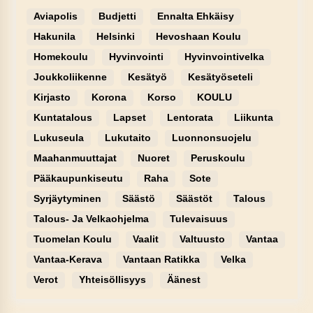
Aviapolis
Budjetti
Ennalta Ehkäisy
Hakunila
Helsinki
Hevoshaan Koulu
Homekoulu
Hyvinvointi
Hyvinvointivelka
Joukkoliikenne
Kesätyö
Kesätyöseteli
Kirjasto
Korona
Korso
KOULU
Kuntatalous
Lapset
Lentorata
Liikunta
Lukuseula
Lukutaito
Luonnonsuojelu
Maahanmuuttajat
Nuoret
Peruskoulu
Pääkaupunkiseutu
Raha
Sote
Syrjäytyminen
Säästö
Säästöt
Talous
Talous- Ja Velkaohjelma
Tulevaisuus
Tuomelan Koulu
Vaalit
Valtuusto
Vantaa
Vantaa-Kerava
Vantaan Ratikka
Velka
Verot
Yhteisöllisyys
Äänest