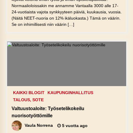
Normaalioloissakin me annamme Vantaalla 3000 alle 17-
24-vuotiaista vajota synkkyyteen päiviä, kuukausia, vuosia.
(Näitä NEET-nuoria on 12% ikäluokasta.) Tämä on väärin.
Se on inhimillisesti niin väärin […]
KAIKKI BLOGIT
KAUPUNGINHALLITUS
TALOUS, SOTE
Valtuustoaloite: Työsetelikokeilu
nuorisotyöttömille
Vaula Norrena
5 vuotta ago