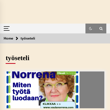
Skip
to
content
Home
työseteli
työseteli