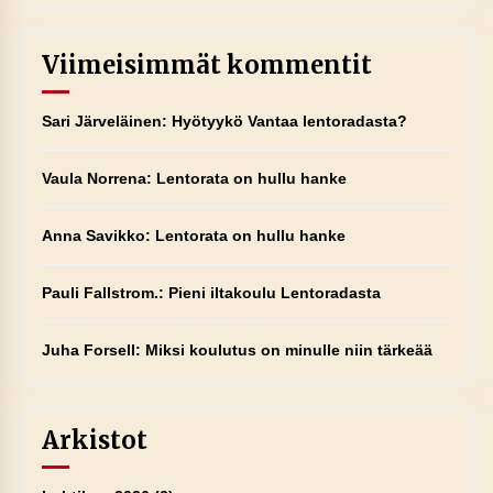
Viimeisimmät kommentit
Sari Järveläinen
:
Hyötyykö Vantaa lentoradasta?
Vaula Norrena
:
Lentorata on hullu hanke
Anna Savikko
:
Lentorata on hullu hanke
Pauli Fallstrom.
:
Pieni iltakoulu Lentoradasta
Juha Forsell
:
Miksi koulutus on minulle niin tärkeää
Arkistot