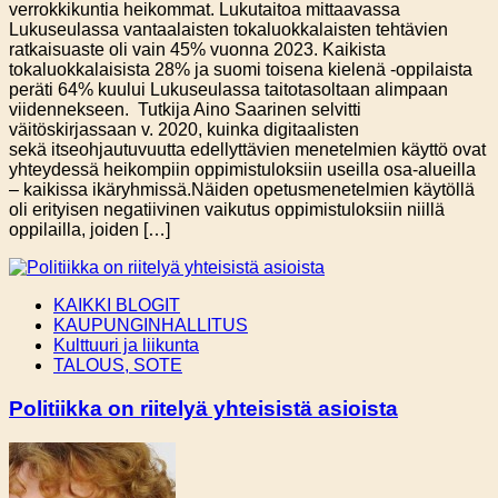
verrokkikuntia heikommat. Lukutaitoa mittaavassa
Lukuseulassa vantaalaisten tokaluokkalaisten tehtävien
ratkaisuaste oli vain 45% vuonna 2023. Kaikista
tokaluokkalaisista 28% ja suomi toisena kielenä -oppilaista
peräti 64% kuului Lukuseulassa taitotasoltaan alimpaan
viidennekseen. Tutkija Aino Saarinen selvitti
väitöskirjassaan v. 2020, kuinka digitaalisten
sekä itseohjautuvuutta edellyttävien menetelmien käyttö ovat
yhteydessä heikompiin oppimistuloksiin useilla osa-alueilla
– kaikissa ikäryhmissä.Näiden opetusmenetelmien käytöllä
oli erityisen negatiivinen vaikutus oppimistuloksiin niillä
oppilailla, joiden […]
KAIKKI BLOGIT
KAUPUNGINHALLITUS
Kulttuuri ja liikunta
TALOUS, SOTE
Politiikka on riitelyä yhteisistä asioista