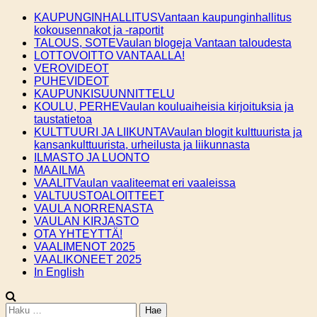
Skip
KAUPUNGINHALLITUS
Vantaan kaupunginhallitus
to
kokousennakot ja -raportit
content
TALOUS, SOTE
Vaulan blogeja Vantaan taloudesta
LOTTOVOITTO VANTAALLA!
VEROVIDEOT
PUHEVIDEOT
KAUPUNKISUUNNITTELU
KOULU, PERHE
Vaulan kouluaiheisia kirjoituksia ja
taustatietoa
KULTTUURI JA LIIKUNTA
Vaulan blogit kulttuurista ja
kansankulttuurista, urheilusta ja liikunnasta
ILMASTO JA LUONTO
MAAILMA
VAALIT
Vaulan vaaliteemat eri vaaleissa
VALTUUSTOALOITTEET
VAULA NORRENASTA
VAULAN KIRJASTO
OTA YHTEYTTÄ!
VAALIMENOT 2025
VAALIKONEET 2025
In English
Haku: