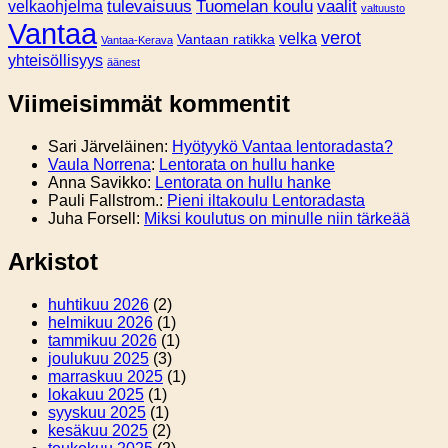
tulevaisuus
Tuomelan koulu
vaalit
velkaohjelma
valtuusto
Vantaa
verot
velka
Vantaan ratikka
Vantaa-Kerava
yhteisöllisyys
äänest
Viimeisimmät kommentit
Sari Järveläinen
:
Hyötyykö Vantaa lentoradasta?
Vaula Norrena
:
Lentorata on hullu hanke
Anna Savikko
:
Lentorata on hullu hanke
Pauli Fallstrom.
:
Pieni iltakoulu Lentoradasta
Juha Forsell
:
Miksi koulutus on minulle niin tärkeää
Arkistot
huhtikuu 2026
(2)
helmikuu 2026
(1)
tammikuu 2026
(1)
joulukuu 2025
(3)
marraskuu 2025
(1)
lokakuu 2025
(1)
syyskuu 2025
(1)
kesäkuu 2025
(2)