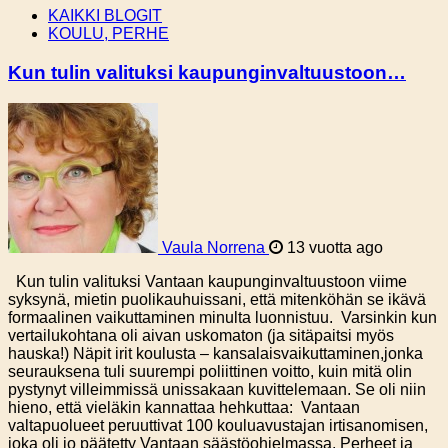
KAIKKI BLOGIT
KOULU, PERHE
Kun tulin valituksi kaupunginvaltuustoon…
Vaula Norrena
13 vuotta ago
Kun tulin valituksi Vantaan kaupunginvaltuustoon viime
syksynä, mietin puolikauhuissani, että mitenköhän se ikävä
formaalinen vaikuttaminen minulta luonnistuu. Varsinkin kun
vertailukohtana oli aivan uskomaton (ja sitäpaitsi myös
hauska!) Näpit irit koulusta – kansalaisvaikuttaminen,jonka
seurauksena tuli suurempi poliittinen voitto, kuin mitä olin
pystynyt villeimmissä unissakaan kuvittelemaan. Se oli niin
hieno, että vieläkin kannattaa hehkuttaa: Vantaan
valtapuolueet peruuttivat 100 kouluavustajan irtisanomisen,
joka oli jo päätetty Vantaan säästöohjelmassa. Perheet ja