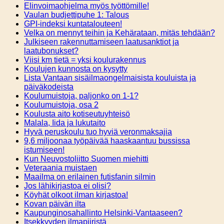
Elinvoimaohjelma myös työttömille!
Vaulan budjettipuhe 1: Talous
GPI-indeksi kuntatalouteen!
Velka on mennyt teihin ja Kehärataan, mitäs tehdään?
Julkiseen rakennuttamiseen laatusanktiot ja
laatubonukset?
Viisi km tietä = yksi koulurakennus
Koulujen kunnosta on kysytty
Lista Vantaan sisäilmaongelmaisista kouluista ja
päiväkodeista
Koulumuistoja, paljonko on 1-1?
Koulumuistoja, osa 2
Koulusta aito kotiseutuyhteisö
Malala, Iida ja lukutaito
Hyvä peruskoulu tuo hyviä veronmaksajia
9,6 miljoonaa työpäivää haaskaantuu bussissa
istumiseen!
Kun Neuvostoliitto Suomen miehitti
Veteraania muistaen
Maailma on erilainen futisfanin silmin
Jos lähikirjastoa ei olisi?
Köyhät olkoot ilman kirjastoa!
Kovan päivän ilta
Kaupunginosahallinto Helsinki-Vantaaseen?
Itsekkyyden ilmapiiristä