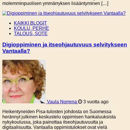
molemminpuolisen ymmärryksen lisääntyminen […]
KAIKKI BLOGIT
KOULU, PERHE
TALOUS, SOTE
Digioppiminen ja itseohjautuvuus selvitykseen
Vantaalla?
Vaula Norrena
3 vuotta ago
Heikentyneiden Pisa-tulosten johdosta on Suomessa
herännyt julkinen keskustelu oppimisen hankaluuksista
nykykoulussa, joka painottaa itseohjautuvuutta ja
digitaalisuutta. Vantaalla oppimistulokset ovat vielä