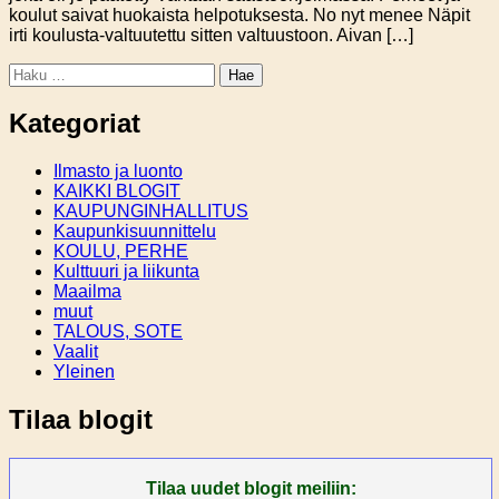
koulut saivat huokaista helpotuksesta. No nyt menee Näpit
irti koulusta-valtuutettu sitten valtuustoon. Aivan […]
Haku:
Kategoriat
Ilmasto ja luonto
KAIKKI BLOGIT
KAUPUNGINHALLITUS
Kaupunkisuunnittelu
KOULU, PERHE
Kulttuuri ja liikunta
Maailma
muut
TALOUS, SOTE
Vaalit
Yleinen
Tilaa blogit
Tilaa uudet blogit meiliin: