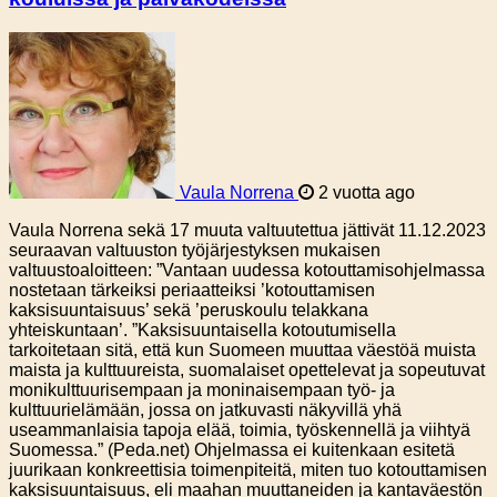
Vaula Norrena
2 vuotta ago
Vaula Norrena sekä 17 muuta valtuutettua jättivät 11.12.2023
seuraavan valtuuston työjärjestyksen mukaisen
valtuustoaloitteen: ”Vantaan uudessa kotouttamisohjelmassa
nostetaan tärkeiksi periaatteiksi ’kotouttamisen
kaksisuuntaisuus’ sekä ’peruskoulu telakkana
yhteiskuntaan’. ”Kaksisuuntaisella kotoutumisella
tarkoitetaan sitä, että kun Suomeen muuttaa väestöä muista
maista ja kulttuureista, suomalaiset opettelevat ja sopeutuvat
monikulttuurisempaan ja moninaisempaan työ- ja
kulttuurielämään, jossa on jatkuvasti näkyvillä yhä
useammanlaisia tapoja elää, toimia, työskennellä ja viihtyä
Suomessa.” (Peda.net) Ohjelmassa ei kuitenkaan esitetä
juurikaan konkreettisia toimenpiteitä, miten tuo kotouttamisen
kaksisuuntaisuus, eli maahan muuttaneiden ja kantaväestön