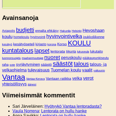
Avainsanoja
budjetti
Hevoshaan
Aviapolis
ennalta ehkäisy
Hakunila
Helsinki
hyvinvointivelka
koulu
joukkoliikenne
homekoulu
hyvinvointi
KOULU
Korso
kesätyöseteli
kirjasto
kesätyö
korona
kuntatalous
lapset
lentorata
lukutaito
liikunta
lukuseula
nuoret
peruskoulu
pääkaupunkiseutu
luonnonsuojelu
maahanmuuttajat
säästöt
talous
syrjäytyminen
talous- ja
säästö
raha
sote
tulevaisuus
Tuomelan koulu
vaalit
velkaohjelma
valtuusto
Vantaa
verot
velka
Vantaan ratikka
Vantaa-Kerava
yhteisöllisyys
äänest
Viimeisimmät kommentit
Sari Järveläinen
:
Hyötyykö Vantaa lentoradasta?
Vaula Norrena
:
Lentorata on hullu hanke
Anna Savikko
:
Lentorata on hullu hanke