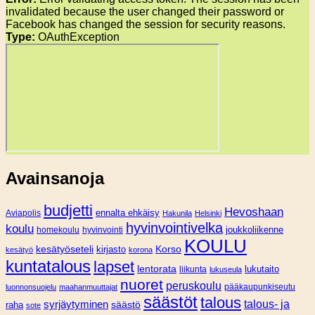
invalidated because the user changed their password or
Facebook has changed the session for security reasons.
Type:
OAuthException
Avainsanoja
budjetti
Hevoshaan
Aviapolis
ennalta ehkäisy
Hakunila
Helsinki
hyvinvointivelka
koulu
joukkoliikenne
homekoulu
hyvinvointi
KOULU
Korso
kesätyöseteli
kirjasto
kesätyö
korona
kuntatalous
lapset
lentorata
lukutaito
liikunta
lukuseula
nuoret
peruskoulu
pääkaupunkiseutu
luonnonsuojelu
maahanmuuttajat
säästöt
talous
syrjäytyminen
talous- ja
säästö
raha
sote