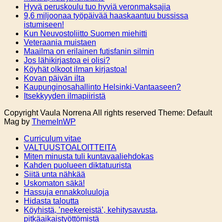
Hyvä peruskoulu tuo hyviä veronmaksajia
9,6 miljoonaa työpäivää haaskaantuu bussissa
istumiseen!
Kun Neuvostoliitto Suomen miehitti
Veteraania muistaen
Maailma on erilainen futisfanin silmin
Jos lähikirjastoa ei olisi?
Köyhät olkoot ilman kirjastoa!
Kovan päivän ilta
Kaupunginosahallinto Helsinki-Vantaaseen?
Itsekkyyden ilmapiiristä
Copyright Vaula Norrena All rights reserved Theme: Default
Mag by
ThemeInWP
Curriculum vitae
VALTUUSTOALOITTEITA
Miten minusta tuli kuntavaaliehdokas
Kahden puolueen diktatuurista
Siitä unta nähkää
Uskomaton säkä!
Hassuja ennakkoluuloja
Hidasta taloutta
Köyhistä, ’neekereistä’, kehitysavusta,
pitkäaikaistyöttömistä