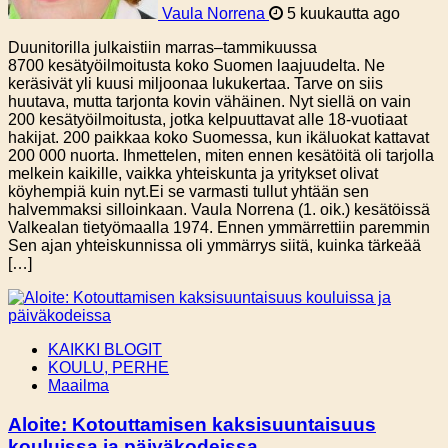
Vaula Norrena
5 kuukautta ago
Duunitorilla julkaistiin marras–tammikuussa
8700 kesätyöilmoitusta koko Suomen laajuudelta. Ne
keräsivät yli kuusi miljoonaa lukukertaa. Tarve on siis
huutava, mutta tarjonta kovin vähäinen. Nyt siellä on vain
200 kesätyöilmoitusta, jotka kelpuuttavat alle 18-vuotiaat
hakijat. 200 paikkaa koko Suomessa, kun ikäluokat kattavat
200 000 nuorta. Ihmettelen, miten ennen kesätöitä oli tarjolla
melkein kaikille, vaikka yhteiskunta ja yritykset olivat
köyhempiä kuin nyt.Ei se varmasti tullut yhtään sen
halvemmaksi silloinkaan. Vaula Norrena (1. oik.) kesätöissä
Valkealan tietyömaalla 1974. Ennen ymmärrettiin paremmin
Sen ajan yhteiskunnissa oli ymmärrys siitä, kuinka tärkeää
[…]
KAIKKI BLOGIT
KOULU, PERHE
Maailma
Aloite: Kotouttamisen kaksisuuntaisuus
kouluissa ja päiväkodeissa