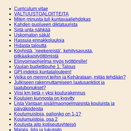
Curriculum vitae
VALTUUSTOALOITTEITA
Miten minusta tuli kuntavaaliehdokas
Kahden puolueen diktatuurista
Siitä unta nähkää
Uskomaton säkä!
Hassuja ennakkoluuloja
Hidasta taloutta
Köyhistä, ’neekereistä’, kehitysavusta,
pitkäaikaistyöttömistä
Elinvoimaohjelma myös työttömille!
Vaulan budjettipuhe 1: Talous
GPI-indeksi kuntatalouteen!
Velka on mennyt teihin ja Kehärataan, mitäs tehdään?
Julkiseen rakennuttamiseen laatusanktiot ja
laatubonukset?
Viisi km tietä = yksi koulurakennus
Koulujen kunnosta on kysytty
Lista Vantaan sisäilmaongelmaisista kouluista ja
päiväkodeista
Koulumuistoja, paljonko on 1-1?
Koulumuistoja, osa 2
Koulusta aito kotiseutuyhteisö
Malala, Iida ja lukutaito