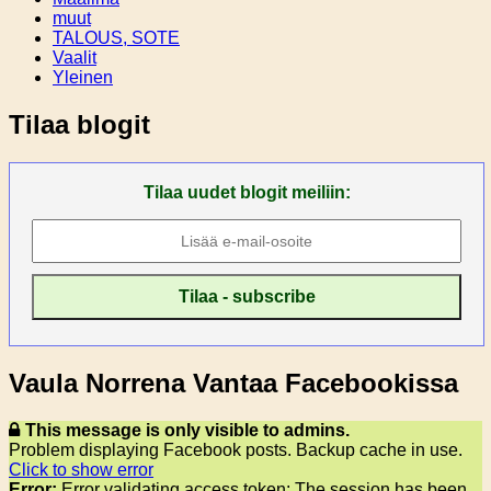
muut
TALOUS, SOTE
Vaalit
Yleinen
Tilaa blogit
Tilaa uudet blogit meiliin:
Vaula Norrena Vantaa Facebookissa
This message is only visible to admins.
Problem displaying Facebook posts. Backup cache in use.
Click to show error
Error:
Error validating access token: The session has been