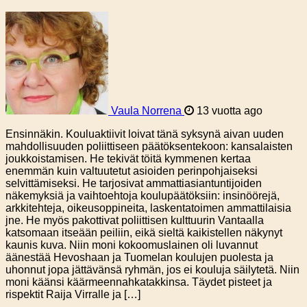
Vaula Norrena
13 vuotta ago
Ensinnäkin. Kouluaktiivit loivat tänä syksynä aivan uuden
mahdollisuuden poliittiseen päätöksentekoon: kansalaisten
joukkoistamisen. He tekivät töitä kymmenen kertaa
enemmän kuin valtuutetut asioiden perinpohjaiseksi
selvittämiseksi. He tarjosivat ammattiasiantuntijoiden
näkemyksiä ja vaihtoehtoja koulupäätöksiin: insinöörejä,
arkkitehteja, oikeusoppineita, laskentatoimen ammattilaisia
jne. He myös pakottivat poliittisen kulttuurin Vantaalla
katsomaan itseään peiliin, eikä sieltä kaikistellen näkynyt
kaunis kuva. Niin moni kokoomuslainen oli luvannut
äänestää Hevoshaan ja Tuomelan koulujen puolesta ja
uhonnut jopa jättävänsä ryhmän, jos ei kouluja säilytetä. Niin
moni käänsi käärmeennahkatakkinsa. Täydet pisteet ja
rispektit Raija Virralle ja […]