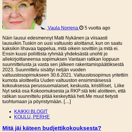
Vaula Norrena
5 vuotta ago
Näin lausui edesmennyt Matti Nykänen ja viisaasti
lausuikin.Tuskin on uusi valtuusto aloittanut, kun on saatu
kaksikin lihavaa tappelua, mitä oikein sovittiin ja mitä ei.
Ensin kuusi poliittista ryhmää yhdeksästä unohti jo
allekirjoittaneensa sopimuksen Vantaan ratikan loppuun
suunnittelusta ja vasta sen jälkeen rakentamispäätöksestä
2023. Suunnittelu sisältyi neljän vuoden
valtuustosopimukseen 30.6.2021. Valtuustosopimus yritettiin
kumota aloitteella Uuden valtuuston ensimmäisessä
kokouksessa perussuomalaiset, keskusta, kristilliset, Liike
Nyt sekä osa Kokoomuksesta ja RKP:stä teki aloitteen, että
ratikan suunnittelu pitää keskeyttää heti.Me muut tietysti
tuohtumaan ja pöyristymään. […]
KAIKKI BLOGIT
KOULU, PERHE
Mitä jäi käteen budjettikokouksesta?