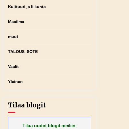
Kulttuuri ja liikunta
Maailma
muut
TALOUS, SOTE
Vaalit
Yleinen
Tilaa blogit
Tilaa uudet blogit meiliin: