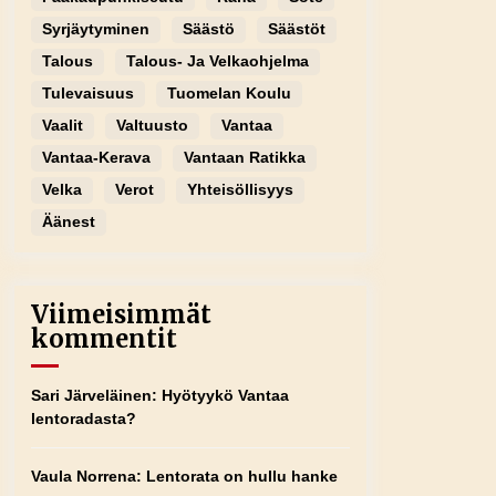
Syrjäytyminen
Säästö
Säästöt
Talous
Talous- Ja Velkaohjelma
Tulevaisuus
Tuomelan Koulu
Vaalit
Valtuusto
Vantaa
Vantaa-Kerava
Vantaan Ratikka
Velka
Verot
Yhteisöllisyys
Äänest
Viimeisimmät
kommentit
Sari Järveläinen
:
Hyötyykö Vantaa
lentoradasta?
Vaula Norrena
:
Lentorata on hullu hanke