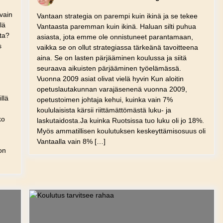
vain
Vantaan strategia on parempi kuin ikinä ja se tekee
lä
Vantaasta paremman kuin ikinä. Haluan silti puhua
ita?
asiasta, jota emme ole onnistuneet parantamaan,
s
vaikka se on ollut strategiassa tärkeänä tavoitteena
aina. Se on lasten pärjääminen koulussa ja siitä
seuraava aikuisten pärjääminen työelämässä.
Vuonna 2009 asiat olivat vielä hyvin Kun aloitin
opetuslautakunnan varajäsenenä vuonna 2009,
llä
opetustoimen johtaja kehui, kuinka vain 7%
koululaisista kärsii riittämättömästä luku- ja
ko
laskutaidosta.Ja kuinka Ruotsissa tuo luku oli jo 18%.
Myös ammatillisen koulutuksen keskeyttämisosuus oli
Vantaalla vain 8% […]
on