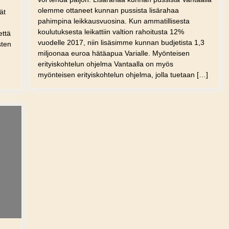
olemme ottaneet kunnan pussista lisärahaa
ät
pahimpina leikkausvuosina. Kun ammatillisesta
koulutuksesta leikattiin valtion rahoitusta 12%
että
vuodelle 2017, niin lisäsimme kunnan budjetista 1,3
sten
miljoonaa euroa hätäapua Varialle. Myönteisen
erityiskohtelun ohjelma Vantaalla on myös
myönteisen erityiskohtelun ohjelma, jolla tuetaan […]