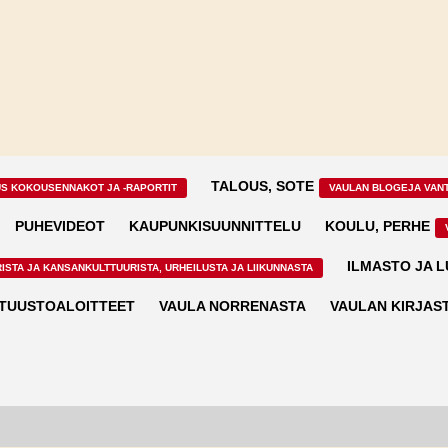
TALOUS, SOTE
US KOKOUSENNAKOT JA -RAPORTIT
VAULAN BLOGEJA VAN
PUHEVIDEOT
KAUPUNKISUUNNITTELU
KOULU, PERHE
ILMASTO JA 
ISTA JA KANSANKULTTUURISTA, URHEILUSTA JA LIIKUNNASTA
TUUSTOALOITTEET
VAULA NORRENASTA
VAULAN KIRJAS