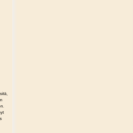
sitä,
on
en.
nyt
s