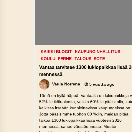
KAIKKI BLOGIT
KAUPUNGINHALLITUS
KOULU, PERHE
TALOUS, SOTE
Vantaa tarvitsee 1300 lukiopaikkaa lisää 
mennessä
Vaula Norrena
5 vuotta ago
Tämä on kyllä häpeä. Vantaalla on lukiopaikkoja v
52%:lle ikäluokasta, vaikka 60%:lle pitäisi olla, ku
kaikissa itseään kunnioittavissa kaupungeissa on.
Jotta pääsisimme tuohon 60 %:iin, meidän pitää
taikoa 1300 lukiopaikkaa lisää vuoteen 2026
mennessä, sanoo väestöennuste. Muuten