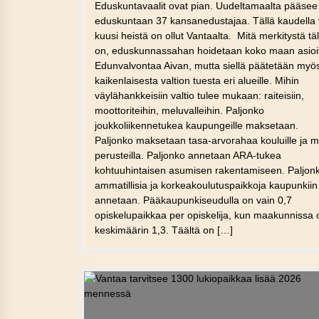
Eduskuntavaalit ovat pian. Uudeltamaalta pääsee
eduskuntaan 37 kansanedustajaa. Tällä kaudella 
kuusi heistä on ollut Vantaalta. Mitä merkitystä täl
on, eduskunnassahan hoidetaan koko maan asio
Edunvalvontaa Aivan, mutta siellä päätetään myö
kaikenlaisesta valtion tuesta eri alueille. Mihin
väylähankkeisiin valtio tulee mukaan: raiteisiin,
moottoriteihin, meluvalleihin. Paljonko
joukkoliikennetukea kaupungeille maksetaan.
Paljonko maksetaan tasa-arvorahaa kouluille ja mi
perusteilla. Paljonko annetaan ARA-tukea
kohtuuhintaisen asumisen rakentamiseen. Paljon
ammatillisia ja korkeakoulutuspaikkoja kaupunkiin
annetaan. Pääkaupunkiseudulla on vain 0,7
opiskelupaikkaa per opiskelija, kun maakunnissa 
keskimäärin 1,3. Täältä on […]