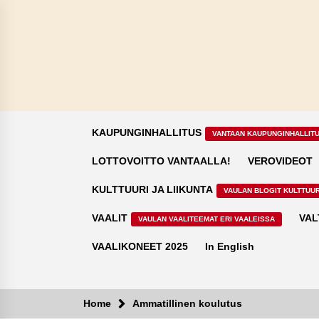
Skip
to
content
KAUPUNGINHALLITUS
VANTAAN KAUPUNGINHALLIT
LOTTOVOITTO VANTAALLA!
VEROVIDEOT
KULTTUURI JA LIIKUNTA
VAULAN BLOGIT KULTTUUR
VAALIT
VAL
VAULAN VAALITEEMAT ERI VAALEISSA
VAALIKONEET 2025
In English
Home
Ammatillinen koulutus