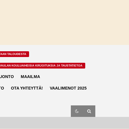
TAAN TALOUDESTA
VAULAN KOULUAIHEISIA KIRJOITUKSIA JA TAUSTATIETOA
LUONTO
MAAILMA
TO
OTA YHTEYTTÄ!
VAALIMENOT 2025