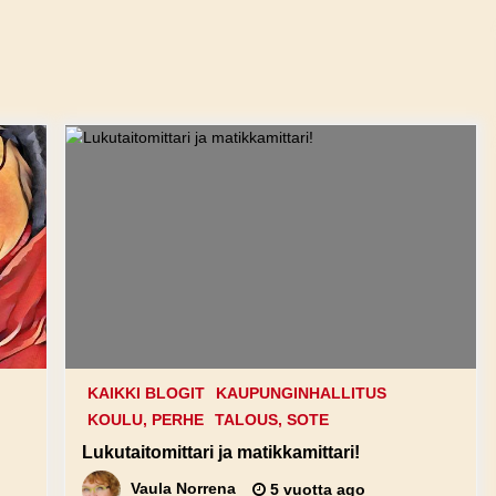
KAIKKI BLOGIT
KAUPUNGINHALLITUS
KOULU, PERHE
TALOUS, SOTE
Lukutaitomittari ja matikkamittari!
Vaula Norrena
5 vuotta ago