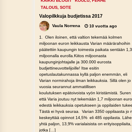
KAIKKI BLOGIT
KOULU, PERHE
TALOUS, SOTE
Valopilkkuja budjetissa 2017
Vaula Norrena
10 vuotta ago
1. Olen iloinen, että valtion tekemää kolmen
miljoonan euron leikkausta Varian määrärahoihin
päätettiin kaupungin toimesta paikata sentään 1,3
miljoonalla eurolla.Kiitos miljoonasta
kaupunginjohtajalle ja 300.000 eurosta
budjettineuvottelijoille! Itse esitin
opetuslautakunnassa kyllä paljon enemmän, eli
Varian normirahoja ilman leikkauksia. Sillä olen jo
vuosia seurannut ammatillisen
koulutuksen epätoivoista vyön kiristämistä. Suren 
että Varia joutuu nyt tekemään 1,7 miljoonan eur
edestä leikkauksia opetukseen ja oppilaiden tuke
Tästä ei hyvä seuraa. Varian 3350 oppilaasta jo 
keskeyttää opinnot 14,5% eli 485 oppilasta. Lähe
yhtä paljon, 13,9% varialaisista on erityisoppilaita,
jotka […]