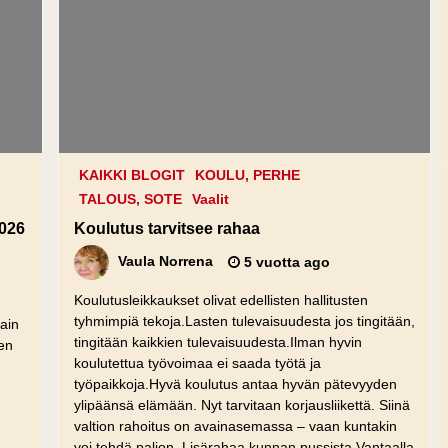
KAIKKI BLOGIT
KOULU, PERHE
TALOUS, SOTE
Vaalit
2026
Koulutus tarvitsee rahaa
Vaula Norrena
5 vuotta ago
Koulutusleikkaukset olivat edellisten hallitusten
tyhmimpiä tekoja.Lasten tulevaisuudesta jos tingitään,
ain
tingitään kaikkien tulevaisuudesta.Ilman hyvin
ten
koulutettua työvoimaa ei saada työtä ja
työpaikkoja.Hyvä koulutus antaa hyvän pätevyyden
ylipäänsä elämään. Nyt tarvitaan korjausliikettä. Siinä
valtion rahoitus on avainasemassa – vaan kuntakin
voi tehdä paljon. Lisärahaa kunnan pussista Vantaalla