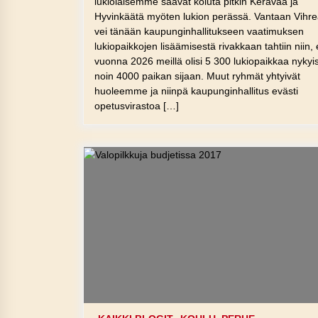
lukiolaisemme saavat koluta pitkin Keravaa ja
Hyvinkäätä myöten lukion perässä. Vantaan Vihre
vei tänään kaupunginhallitukseen vaatimuksen
lukiopaikkojen lisäämisestä rivakkaan tahtiin niin, 
vuonna 2026 meillä olisi 5 300 lukiopaikkaa nykyi
noin 4000 paikan sijaan. Muut ryhmät yhtyivät
huoleemme ja niinpä kaupunginhallitus evästi
opetusvirastoa […]