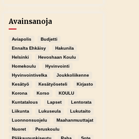
Avainsanoja
Aviapolis
Budjetti
Ennalta Ehkäisy
Hakunila
Helsinki
Hevoshaan Koulu
Homekoulu
Hyvinvointi
Hyvinvointivelka
Joukkoliikenne
Kesätyö
Kesätyöseteli
Kirjasto
Korona
Korso
KOULU
Kuntatalous
Lapset
Lentorata
Liikunta
Lukuseula
Lukutaito
Luonnonsuojelu
Maahanmuuttajat
Nuoret
Peruskoulu
Pääkaupunkiseutu
Raha
Sote