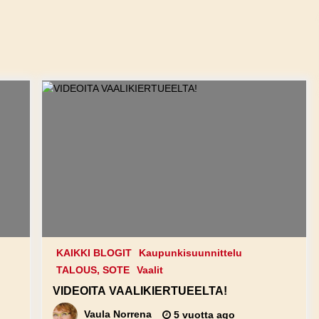
KAIKKI BLOGIT
Kaupunkisuunnittelu
TALOUS, SOTE
Vaalit
VIDEOITA VAALIKIERTUEELTA!
Vaula Norrena
5 vuotta ago