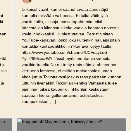
Erikoiset vaalit, kun ei saanut tavata äänestäjiä
at
kunnolla missään vaiheessa. Ei tullut väittelyitä
ki
vaaliteltoilla, ei isoja massatapahtumia, eikä
äänestäjien kiinnostus koko vaaleja kohtaan noussut
taan
kovin innokkaaksi. Huolestuttavaa. Perustin sitten
YouTube-kanavan, josko joku kuitenkin haluaisi jotain
kontaktia kuntapoliitikkoihin?Kanava löytyy täältä:
https://www.youtube.com/channel/UCVeayLoG-
Että
YyLl28ElxcxzWA Tässä myös muutamia videoita
t jo
vaalikiertueelta.Ne on tehty omin päin ja ohimennen
siin
kiertueen lomassa, ei mitään mainospaloja, vaan
aitoa juttua.Toivottavasti joskus taas päästään kunnon
 ja
juttuihin livenäkin! Tikkurilan kehitys Vantaasta tulee
pian ihan oikea kaupunki. Tikkurilan keskustaan
saadaan hieno, galleriamainen ostoskeskus,
kauppakeskus […]