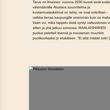
Tarve on ilmeinen: vuonna 2030 bussit eivät enää 
väkimäärälle.Alustava suunnitelma ja
kustannuslaskelmat on tehty, ne ovat voitolliset –
ratikka tienaa kaupungille enemmän kuin se mak
Vaan voi, mikä tappelu tästä syntyi valtuustossa v
sitten ja yhä jatkuu somessa. MAALAISHIIRIEN
puolue pelotteli itsensä ja muutaman muunkin
puolikuoliaaksi jo etukäteen. ”Ei siitä mitään tule! 