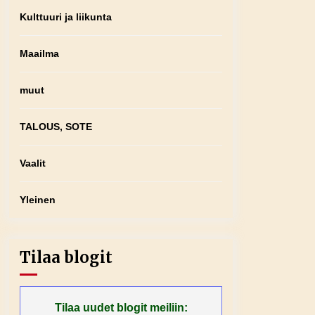
Kulttuuri ja liikunta
Maailma
muut
TALOUS, SOTE
Vaalit
Yleinen
Tilaa blogit
Tilaa uudet blogit meiliin: