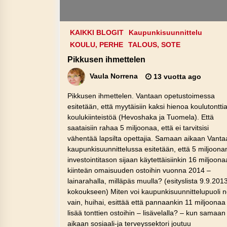
KAIKKI BLOGIT
Kaupunkisuunnittelu
KOULU, PERHE
TALOUS, SOTE
Pikkusen ihmettelen
Vaula Norrena
13 vuotta ago
Pikkusen ihmettelen. Vantaan opetustoimessa
esitetään, että myytäisiin kaksi hienoa koulutonttia
koulukiinteistöä (Hevoshaka ja Tuomela). Että
saataisiin rahaa 5 miljoonaa, että ei tarvitsisi
vähentää lapsilta opettajia. Samaan aikaan Vanta
kaupunkisuunnittelussa esitetään, että 5 miljoona
investointitason sijaan käytettäisiinkin 16 miljoon
kiinteän omaisuuden ostoihin vuonna 2014 –
lainarahalla, milläpäs muulla? (esityslista 9.9.201
kokoukseen) Miten voi kaupunkisuunnittelupuoli n
vain, huihai, esittää että pannaankin 11 miljoonaa
lisää tonttien ostoihin – lisävelalla? – kun samaan
aikaan sosiaali-ja terveyssektori joutuu