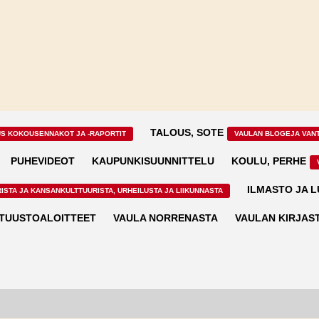
TALOUS, SOTE
US KOKOUSENNAKOT JA -RAPORTIT
VAULAN BLOGEJA VAN
PUHEVIDEOT
KAUPUNKISUUNNITTELU
KOULU, PERHE
ILMASTO JA 
ISTA JA KANSANKULTTUURISTA, URHEILUSTA JA LIIKUNNASTA
TUUSTOALOITTEET
VAULA NORRENASTA
VAULAN KIRJAS