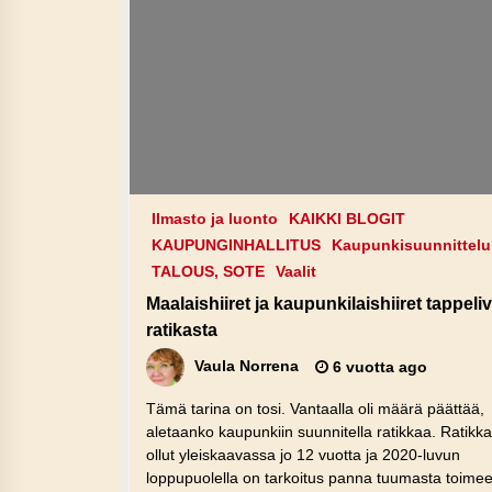
Ilmasto ja luonto
KAIKKI BLOGIT
KAUPUNGINHALLITUS
Kaupunkisuunnittelu
TALOUS, SOTE
Vaalit
Maalaishiiret ja kaupunkilaishiiret tappeliv
ratikasta
Vaula Norrena
6 vuotta ago
Tämä tarina on tosi. Vantaalla oli määrä päättää,
aletaanko kaupunkiin suunnitella ratikkaa. Ratikk
ollut yleiskaavassa jo 12 vuotta ja 2020-luvun
loppupuolella on tarkoitus panna tuumasta toimee