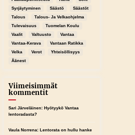
Syrjäytyminen
Säästö
Säästöt
Talous
Talous- Ja Velkaohjelma
Tulevaisuus
Tuomelan Koulu
Vaalit
Valtuusto
Vantaa
Vantaa-Kerava
Vantaan Ratikka
Velka
Verot
Yhteisöllisyys
Äänest
Viimeisimmät
kommentit
Sari Järveläinen
:
Hyötyykö Vantaa
lentoradasta?
Vaula Norrena
:
Lentorata on hullu hanke