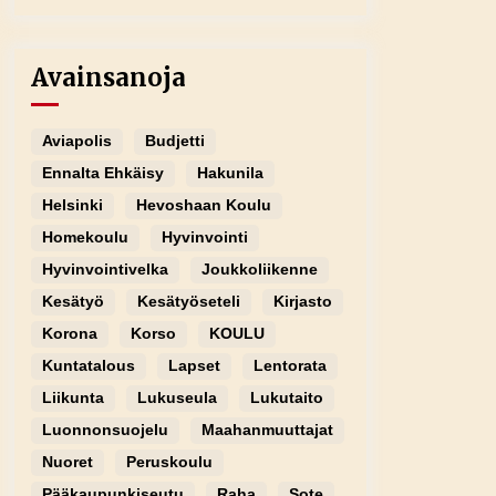
Avainsanoja
Aviapolis
Budjetti
Ennalta Ehkäisy
Hakunila
Helsinki
Hevoshaan Koulu
Homekoulu
Hyvinvointi
Hyvinvointivelka
Joukkoliikenne
Kesätyö
Kesätyöseteli
Kirjasto
Korona
Korso
KOULU
Kuntatalous
Lapset
Lentorata
Liikunta
Lukuseula
Lukutaito
Luonnonsuojelu
Maahanmuuttajat
Nuoret
Peruskoulu
Pääkaupunkiseutu
Raha
Sote