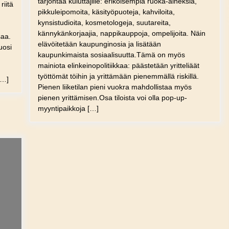
tarjontaa kuluttajille: erikoisempia ruoka-aineksia,
riitä
pikkuleipomoita, käsityöpuoteja, kahviloita,
kynsistudioita, kosmetologeja, suutareita,
kännykänkorjaajia, nappikauppoja, ompelijoita. Näin
saa.
elävöitetään kaupunginosia ja lisätään
uosi
kaupunkimaista sosiaalisuutta.Tämä on myös
mainiota elinkeinopolitiikkaa: päästetään yritteliäät
työttömät töihin ja yrittämään pienemmällä riskillä.
[…]
Pienen liiketilan pieni vuokra mahdollistaa myös
pienen yrittämisen.Osa tiloista voi olla pop-up-
myyntipaikkoja […]