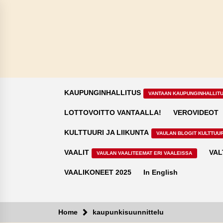
Skip
to
content
KAUPUNGINHALLITUS
VANTAAN KAUPUNGINHALLIT
LOTTOVOITTO VANTAALLA!
VEROVIDEOT
KULTTUURI JA LIIKUNTA
VAULAN BLOGIT KULTTUUR
VAALIT
VAL
VAULAN VAALITEEMAT ERI VAALEISSA
VAALIKONEET 2025
In English
Home
kaupunkisuunnittelu