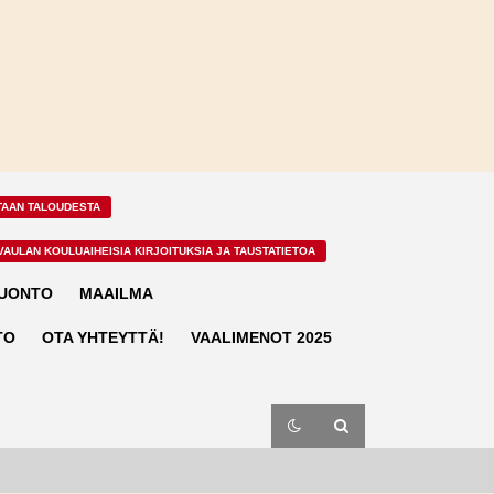
TAAN TALOUDESTA
VAULAN KOULUAIHEISIA KIRJOITUKSIA JA TAUSTATIETOA
LUONTO
MAAILMA
TO
OTA YHTEYTTÄ!
VAALIMENOT 2025