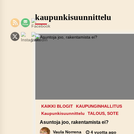
kaupunkisuunnittelu
KAIKKI BLOGIT
KAUPUNGINHALLITUS
Kaupunkisuunnittelu
TALOUS, SOTE
Asuntoja joo, rakentamista ei?
Vaula Norrena
4 vuotta ago