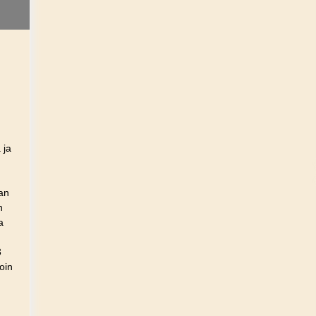
 ja
an
n
aa
3
oin