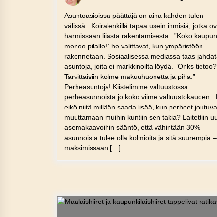
Asuntoasioissa päättäjä on aina kahden tulen
välissä. Koiralenkillä tapaa usein ihmisiä, jotka ov
harmissaan liiasta rakentamisesta. ”Koko kaupun
menee pilalle!” he valittavat, kun ympäristöön
rakennetaan. Sosiaalisessa mediassa taas jahda
asuntoja, joita ei markkinoilta löydä. ”Onks tietoo?
Tarvittaisiin kolme makuuhuonetta ja piha.”
Perheasuntoja! Kiistelimme valtuustossa
perheasunnoista jo koko viime valtuustokauden. 
eikö niitä millään saada lisää, kun perheet joutuva
muuttamaan muihin kuntiin sen takia? Laitettiin uu
asemakaavoihin sääntö, että vähintään 30%
asunnoista tulee olla kolmioita ja sitä suurempia –
maksimissaan […]