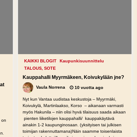
KAIKKI BLOGIT
Kaupunkisuunnittelu
TALOUS, SOTE
Kauppahalli Myyrmäkeen, Koivukylään jne?
at
Vaula Norrena
10 vuotta ago
Nyt kun Vantaa uudistaa keskustoja – Myyrmäki,
Koivukylä, Martinlaakso, Korso – aikanaan varmasti
myös Hakunila – niin olisi hyvä tilaisuus saada aikaan
pienten liiketilojen kauppahalli/ kauppakäytävä
a on
ainakin 1-2 kaupunginosaan. (yksityisen tai julkisen
toimijan rakennuttamana)Näin saamme toisenlaista
n.