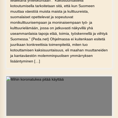
telakkana yhteiskuntaan’. ”Kaksisuuntaisella
kotoutumisella tarkoitetaan sitä, että kun Suomeen
muuttaa väestöä muista maista ja kulttuureista,
suomalaiset opettelevat ja sopeutuvat
monikulttuurisempaan ja moninaisempaan työ- ja
kulttuurielämään, jossa on jatkuvasti näkyvillä yhä
useammanlaisia tapoja elää, toimia, työskennellä ja viihtyä
Suomessa.” (Peda.net) Ohjelmassa ei kuitenkaan esitetä
juurikaan konkreettisia toimenpiteitä, miten tuo
kotouttamisen kaksisuuntaisuus, eli maahan muuttaneiden
ja kantaväestön molemminpuolisen ymmärryksen
lisääntyminen […]