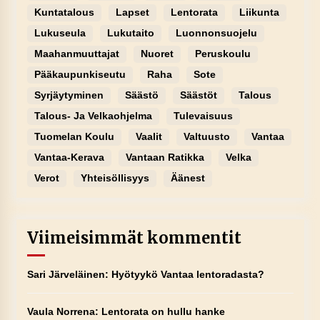
Kuntatalous
Lapset
Lentorata
Liikunta
Lukuseula
Lukutaito
Luonnonsuojelu
Maahanmuuttajat
Nuoret
Peruskoulu
Pääkaupunkiseutu
Raha
Sote
Syrjäytyminen
Säästö
Säästöt
Talous
Talous- Ja Velkaohjelma
Tulevaisuus
Tuomelan Koulu
Vaalit
Valtuusto
Vantaa
Vantaa-Kerava
Vantaan Ratikka
Velka
Verot
Yhteisöllisyys
Äänest
Viimeisimmät kommentit
Sari Järveläinen
:
Hyötyykö Vantaa lentoradasta?
Vaula Norrena
:
Lentorata on hullu hanke