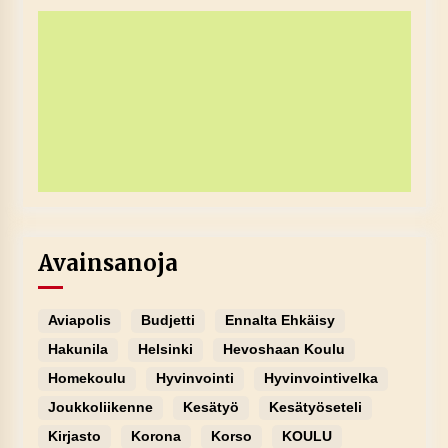
Avainsanoja
Aviapolis
Budjetti
Ennalta Ehkäisy
Hakunila
Helsinki
Hevoshaan Koulu
Homekoulu
Hyvinvointi
Hyvinvointivelka
Joukkoliikenne
Kesätyö
Kesätyöseteli
Kirjasto
Korona
Korso
KOULU