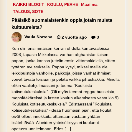
KAIKKI BLOGIT
KOULU, PERHE
Maailma
TALOUS, SOTE
Pitäisikö suomalaistenkin oppia jotain muista
kulttuureista?
Vaula Norrena
2 vuotta ago
3
Kun olin ensimmäisen kerran ehdolla kuntavaaleissa
2008, tapasin Mikkolassa vanhan afghanistanilaisen
papan, jonka kanssa juttelin ensin viittomakielellä, sitten
tyttären avustuksella. Pappa kysyi, miksei meillä ole
leikkipuistoja vanhoille, paikkoja joissa vanhat ihmiset
voivat tavata toisiaan ja pelata vaikka pihashakkia. Minulla
olikin vaaliohjelmassani jo teema ”Kouluista
kotiseutukeskuksia”. (Oli myös teemat reggaebusseista,
mopolääkäreistä ja lasten koulun alkamisesta vasta klo 9).
Kouluista kotiseutukeskuksia? Edistäessäni ”Kouluista
kotiseutukeskuksia” -ideaa huomasin pian, että koulut
eivät olleet innokkaita ottamaan vastaan yhtään
lisätehtävää. Alueiden yhteisöllisyys ei kuulunut
opetussuunnitelmaan. Edes […]