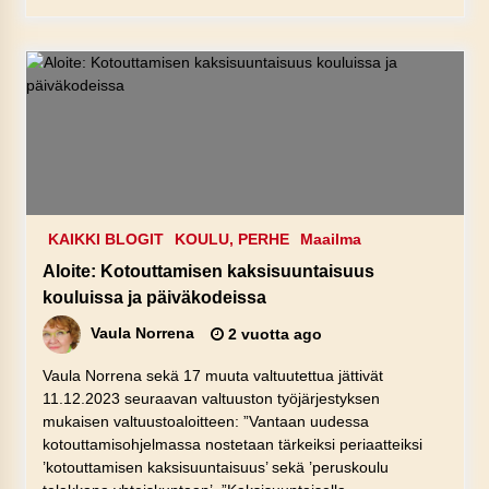
KAIKKI BLOGIT
KOULU, PERHE
Maailma
Aloite: Kotouttamisen kaksisuuntaisuus
kouluissa ja päiväkodeissa
Vaula Norrena
2 vuotta ago
Vaula Norrena sekä 17 muuta valtuutettua jättivät
11.12.2023 seuraavan valtuuston työjärjestyksen
mukaisen valtuustoaloitteen: ”Vantaan uudessa
kotouttamisohjelmassa nostetaan tärkeiksi periaatteiksi
’kotouttamisen kaksisuuntaisuus’ sekä ’peruskoulu