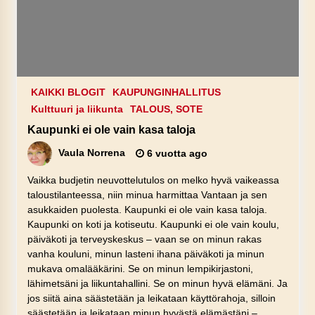
KAIKKI BLOGIT
KAUPUNGINHALLITUS
Kulttuuri ja liikunta
TALOUS, SOTE
Kaupunki ei ole vain kasa taloja
Vaula Norrena
6 vuotta ago
Vaikka budjetin neuvottelutulos on melko hyvä vaikeassa
taloustilanteessa, niin minua harmittaa Vantaan ja sen
asukkaiden puolesta. Kaupunki ei ole vain kasa taloja.
Kaupunki on koti ja kotiseutu. Kaupunki ei ole vain koulu,
päiväkoti ja terveyskeskus – vaan se on minun rakas
vanha kouluni, minun lasteni ihana päiväkoti ja minun
mukava omalääkärini. Se on minun lempikirjastoni,
lähimetsäni ja liikuntahallini. Se on minun hyvä elämäni. Ja
jos siitä aina säästetään ja leikataan käyttörahoja, silloin
säästetään ja leikataan minun hyvästä elämästäni –