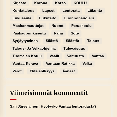
Kirjasto
Korona
Korso
KOULU
Kuntatalous
Lapset
Lentorata
Liikunta
Lukuseula
Lukutaito
Luonnonsuojelu
Maahanmuuttajat
Nuoret
Peruskoulu
Pääkaupunkiseutu
Raha
Sote
Syrjäytyminen
Säästö
Säästöt
Talous
Talous- Ja Velkaohjelma
Tulevaisuus
Tuomelan Koulu
Vaalit
Valtuusto
Vantaa
Vantaa-Kerava
Vantaan Ratikka
Velka
Verot
Yhteisöllisyys
Äänest
Viimeisimmät kommentit
Sari Järveläinen
:
Hyötyykö Vantaa lentoradasta?