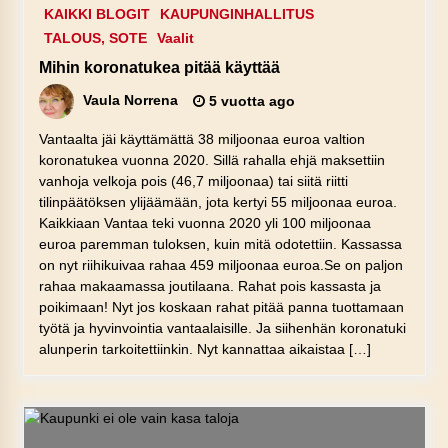
KAIKKI BLOGIT
KAUPUNGINHALLITUS
TALOUS, SOTE
Vaalit
Mihin koronatukea pitää käyttää
Vaula Norrena
5 vuotta ago
Vantaalta jäi käyttämättä 38 miljoonaa euroa valtion
koronatukea vuonna 2020. Sillä rahalla ehjä maksettiin
vanhoja velkoja pois (46,7 miljoonaa) tai siitä riitti
tilinpäätöksen ylijäämään, jota kertyi 55 miljoonaa euroa.
Kaikkiaan Vantaa teki vuonna 2020 yli 100 miljoonaa
euroa paremman tuloksen, kuin mitä odotettiin. Kassassa
on nyt riihikuivaa rahaa 459 miljoonaa euroa.Se on paljon
rahaa makaamassa joutilaana. Rahat pois kassasta ja
poikimaan! Nyt jos koskaan rahat pitää panna tuottamaan
työtä ja hyvinvointia vantaalaisille. Ja siihenhän koronatuki
alunperin tarkoitettiinkin. Nyt kannattaa aikaistaa […]