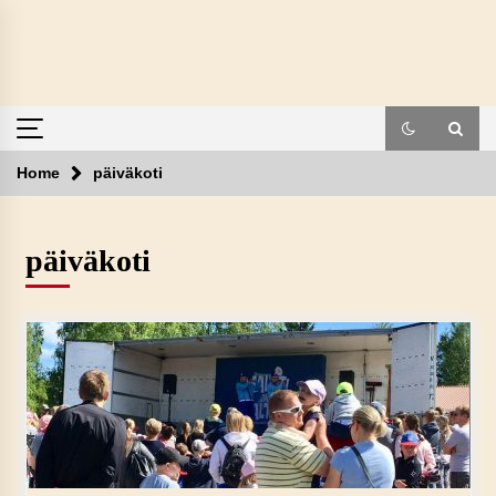
Skip
to
content
Home
päiväkoti
päiväkoti