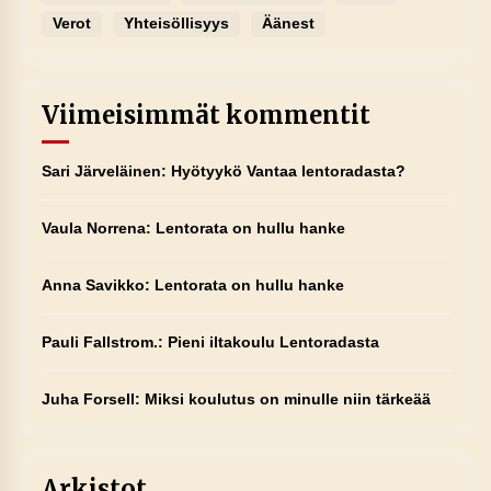
Verot
Yhteisöllisyys
Äänest
Viimeisimmät kommentit
Sari Järveläinen
:
Hyötyykö Vantaa lentoradasta?
Vaula Norrena
:
Lentorata on hullu hanke
Anna Savikko
:
Lentorata on hullu hanke
Pauli Fallstrom.
:
Pieni iltakoulu Lentoradasta
Juha Forsell
:
Miksi koulutus on minulle niin tärkeää
Arkistot