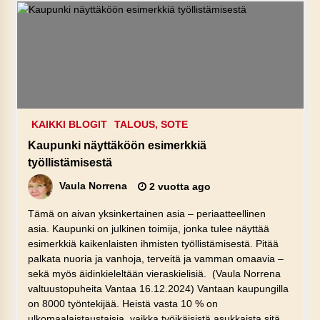
KAIKKI BLOGIT
TALOUS, SOTE
Kaupunki näyttäköön esimerkkiä
työllistämisestä
Vaula Norrena
2 vuotta ago
Tämä on aivan yksinkertainen asia – periaatteellinen
asia. Kaupunki on julkinen toimija, jonka tulee näyttää
esimerkkiä kaikenlaisten ihmisten työllistämisestä. Pitää
palkata nuoria ja vanhoja, terveitä ja vamman omaavia –
sekä myös äidinkieleltään vieraskielisiä. (Vaula Norrena
valtuustopuheita Vantaa 16.12.2024) Vantaan kaupungilla
on 8000 työntekijää. Heistä vasta 10 % on
ulkomaalaistaustaisia, vaikka työikäisistä asukkaista sitä