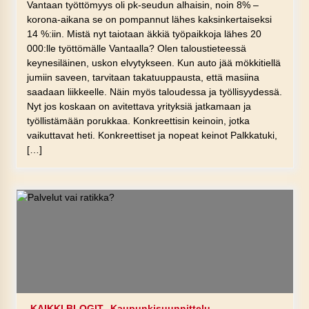
Vantaan työttömyys oli pk-seudun alhaisin, noin 8% –
korona-aikana se on pompannut lähes kaksinkertaiseksi
14 %:iin. Mistä nyt taiotaan äkkiä työpaikkoja lähes 20
000:lle työttömälle Vantaalla? Olen taloustieteessä
keynesiläinen, uskon elvytykseen. Kun auto jää mökkitiellä
jumiin saveen, tarvitaan takatuuppausta, että masiina
saadaan liikkeelle. Näin myös taloudessa ja työllisyydessä.
Nyt jos koskaan on avitettava yrityksiä jatkamaan ja
työllistämään porukkaa. Konkreettisin keinoin, jotka
vaikuttavat heti. Konkreettiset ja nopeat keinot Palkkatuki,
[…]
KAIKKI BLOGIT
Kaupunkisuunnittelu