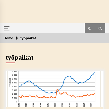
Skip
to
content
Home
työpaikat
työpaikat