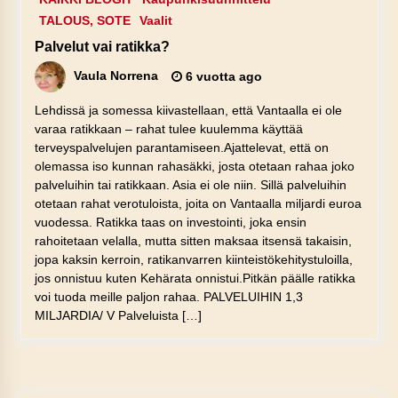
TALOUS, SOTE
Vaalit
Palvelut vai ratikka?
Vaula Norrena
6 vuotta ago
Lehdissä ja somessa kiivastellaan, että Vantaalla ei ole
varaa ratikkaan – rahat tulee kuulemma käyttää
terveyspalvelujen parantamiseen.Ajattelevat, että on
olemassa iso kunnan rahasäkki, josta otetaan rahaa joko
palveluihin tai ratikkaan. Asia ei ole niin. Sillä palveluihin
otetaan rahat verotuloista, joita on Vantaalla miljardi euroa
vuodessa. Ratikka taas on investointi, joka ensin
rahoitetaan velalla, mutta sitten maksaa itsensä takaisin,
jopa kaksin kerroin, ratikanvarren kiinteistökehitystuloilla,
jos onnistuu kuten Kehärata onnistui.Pitkän päälle ratikka
voi tuoda meille paljon rahaa. PALVELUIHIN 1,3
MILJARDIA/ V Palveluista […]