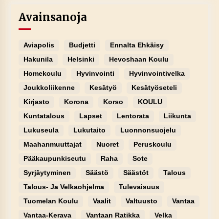
Avainsanoja
Aviapolis
Budjetti
Ennalta Ehkäisy
Hakunila
Helsinki
Hevoshaan Koulu
Homekoulu
Hyvinvointi
Hyvinvointivelka
Joukkoliikenne
Kesätyö
Kesätyöseteli
Kirjasto
Korona
Korso
KOULU
Kuntatalous
Lapset
Lentorata
Liikunta
Lukuseula
Lukutaito
Luonnonsuojelu
Maahanmuuttajat
Nuoret
Peruskoulu
Pääkaupunkiseutu
Raha
Sote
Syrjäytyminen
Säästö
Säästöt
Talous
Talous- Ja Velkaohjelma
Tulevaisuus
Tuomelan Koulu
Vaalit
Valtuusto
Vantaa
Vantaa-Kerava
Vantaan Ratikka
Velka