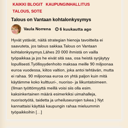
KAIKKI BLOGIT
KAUPUNGINHALLITUS
TALOUS, SOTE
Talous on Vantaan kohtalonkysymys
Vaula Norrena
6 kuukautta ago
Hyvät ystävät, näitä strategian hienoja tavoitteita ei
saavuteta, jos talous sakkaa.Talous on Vantaan
kohtalonkysymys.Lähes 20 000 ihmistä on vailla
työpaikkaa ja jos he eivät sitä saa, osa heistä syrjäytyy
lopullisesti.Työllisyydenhoito maksaa meille 90 miljoonaa
euroa vuodessa, kiitos valtion, joka antoi tehtävän, mutta
ei rahaa. 90 miljoonaa euroa on yhtä paljon kuin mitä
käytämme koko kulttuuri-, nuoriso- ja liikuntatoimeen.
(Ilman työttömyyttä meillä voisi siis olla esim.
kaksinkertainen määrä esimerkiksi uimahalleja,
nuorisotyötä, taidetta ja urheiluseurojen tukea.) Nyt
kannattaisi käyttää kaupungin rahaa mieluummin
työpaikkoihin […]