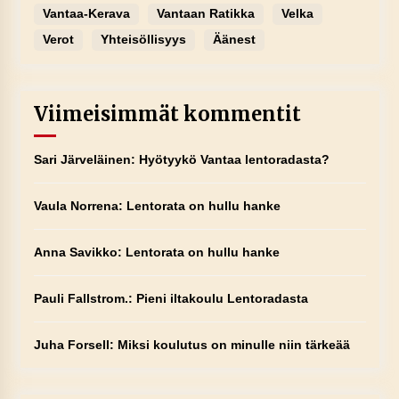
Vantaa-Kerava
Vantaan Ratikka
Velka
Verot
Yhteisöllisyys
Äänest
Viimeisimmät kommentit
Sari Järveläinen
:
Hyötyykö Vantaa lentoradasta?
Vaula Norrena
:
Lentorata on hullu hanke
Anna Savikko
:
Lentorata on hullu hanke
Pauli Fallstrom.
:
Pieni iltakoulu Lentoradasta
Juha Forsell
:
Miksi koulutus on minulle niin tärkeää