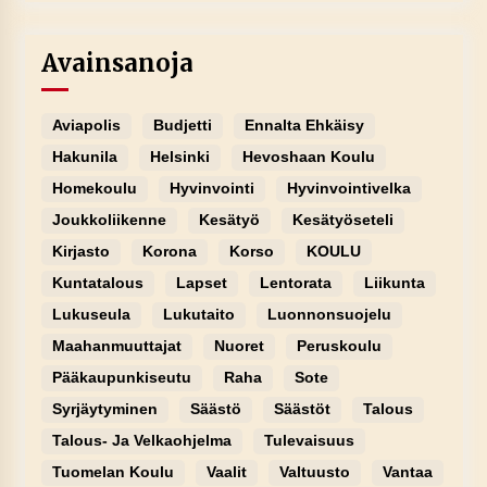
Avainsanoja
Aviapolis
Budjetti
Ennalta Ehkäisy
Hakunila
Helsinki
Hevoshaan Koulu
Homekoulu
Hyvinvointi
Hyvinvointivelka
Joukkoliikenne
Kesätyö
Kesätyöseteli
Kirjasto
Korona
Korso
KOULU
Kuntatalous
Lapset
Lentorata
Liikunta
Lukuseula
Lukutaito
Luonnonsuojelu
Maahanmuuttajat
Nuoret
Peruskoulu
Pääkaupunkiseutu
Raha
Sote
Syrjäytyminen
Säästö
Säästöt
Talous
Talous- Ja Velkaohjelma
Tulevaisuus
Tuomelan Koulu
Vaalit
Valtuusto
Vantaa