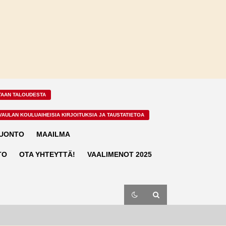
TAAN TALOUDESTA
VAULAN KOULUAIHEISIA KIRJOITUKSIA JA TAUSTATIETOA
LUONTO
MAAILMA
TO
OTA YHTEYTTÄ!
VAALIMENOT 2025