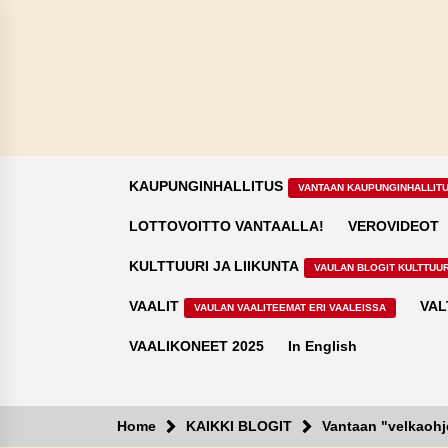
Skip
to
content
KAUPUNGINHALLITUS
VANTAAN KAUPUNGINHALLIT
LOTTOVOITTO VANTAALLA!
VEROVIDEOT
KULTTUURI JA LIIKUNTA
VAULAN BLOGIT KULTTUUR
VAALIT
VAL
VAULAN VAALITEEMAT ERI VAALEISSA
VAALIKONEET 2025
In English
Home
KAIKKI BLOGIT
Vantaan "velkaoh