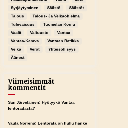
Syrjäytyminen
Säästö
Säästöt
Talous
Talous- Ja Velkaohjelma
Tulevaisuus
Tuomelan Koulu
Vaalit
Valtuusto
Vantaa
Vantaa-Kerava
Vantaan Ratikka
Velka
Verot
Yhteisöllisyys
Äänest
Viimeisimmät
kommentit
Sari Järveläinen
:
Hyötyykö Vantaa
lentoradasta?
Vaula Norrena
:
Lentorata on hullu hanke