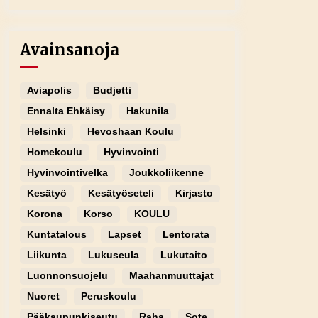
Avainsanoja
Aviapolis
Budjetti
Ennalta Ehkäisy
Hakunila
Helsinki
Hevoshaan Koulu
Homekoulu
Hyvinvointi
Hyvinvointivelka
Joukkoliikenne
Kesätyö
Kesätyöseteli
Kirjasto
Korona
Korso
KOULU
Kuntatalous
Lapset
Lentorata
Liikunta
Lukuseula
Lukutaito
Luonnonsuojelu
Maahanmuuttajat
Nuoret
Peruskoulu
Pääkaupunkiseutu
Raha
Sote