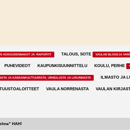
TALOUS, SOTE
US KOKOUSENNAKOT JA -RAPORTIT
VAULAN BLOGEJA VAN
PUHEVIDEOT
KAUPUNKISUUNNITTELU
KOULU, PERHE
ILMASTO JA 
ISTA JA KANSANKULTTUURISTA, URHEILUSTA JA LIIKUNNASTA
TUUSTOALOITTEET
VAULA NORRENASTA
VAULAN KIRJAS
jelma" HAH!