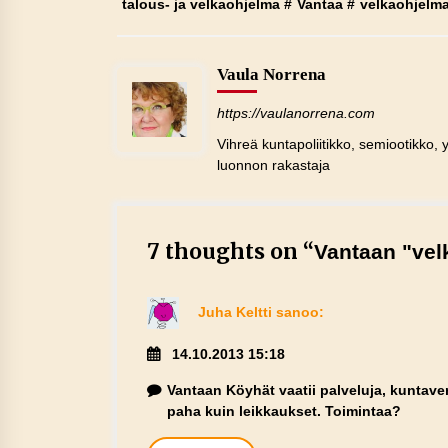
talous- ja velkaohjelma
#
Vantaa
#
velkaohjelm
Vaula Norrena
https://vaulanorrena.com
Vihreä kuntapoliitikko, semiootikko, y
luonnon rakastaja
7 thoughts on “
Vantaan "vel
Juha Keltti
sanoo:
14.10.2013 15:18
Vantaan Köyhät vaatii palveluja, kuntave
paha kuin leikkaukset. Toimintaa?