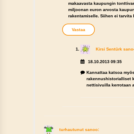
makaavasta kaupungin tonttivara
miljoonan euron arvosta kaupun
rakentamiselle. Siihen ei tarvit
Vastaa
Kirsi Sentürk
sano
18.10.2013 09:35
Kannattaa katsoa myös a
rakennushistorialliset
nettisivuilla kerrotaan
turhautunut
sanoo: