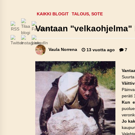
KAIKKI BLOGIT
TALOUS, SOTE
Vantaan "velkaohjelma"
Vaula Norrena
13 vuotta ago
7
Vantaa
Suurta
Väitti
Päinva
peräti
Kun ei
puolu
veronk
Jo kak
kaupun
Valehte