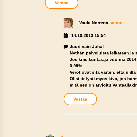
Vastaa
Vaula Norrena
sanoo:
14.10.2013 15:54
Juuri näin Juha!
Nythän palveluista leikataan ja 
Jos kriisikuntaraja vuonna 201
0,99%.
Verot ovat sitä varten, että niil
Olisi tietysti myös kiva, jos ha
mitä sen on arvioitu Vantaallaki
Vastaa