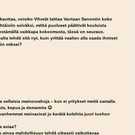
kauttaa, voisiko Vihreät laittaa Vantaan Sanomiin koko
htäisiin selväksi, mitkä puolueet päättivät kouluista
nestämällä vaikkapa kokoomusta, tässä on seuraus.
a tehdä sitä nyt, kuin yrittää vaalien alla saada ihmiset
iin miksei?
olla sellaisia mainosrahoja – kun ei yritykset meitä samalla
a, kepua ja demareita 😉
vanhemmat meinasivat jo kerätä kolehtia juuri tuohon
a asiaa?
s ainoa mahdollisuus tehdä oikeasti vaikuttavaa