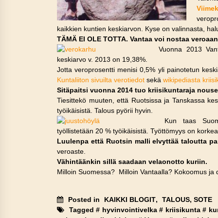
Viimek
veropro
kaikkien kuntien keskiarvon. Kyse on valinnasta, ha
TÄMÄ EI OLE TOTTA. Vantaa voi nostaa veroaan ai
Vuonna 2013 Vant
keskiarvo v. 2013 on 19,38%.
Jotta veroprosentti menisi 0,5% yli painotetun keskia
Kuntaliiton sivuilta verotiedot
sekä
wikipediasta kriisi
Sitäpaitsi vuonna 2014 tuo kriisikuntaraja nous
Tiesittekö muuten, että Ruotsissa ja Tanskassa ke
työikäisistä. Talous pyörii hyvin.
Kun taas Suome
työllistetään 20 % työikäisistä. Työttömyys on kork
Luulenpa että Ruotsin malli elvyttää taloutta p
veroaste.
Vähintäänkin sillä saadaan velaonotto kuriin.
Milloin Suomessa? Milloin Vantaalla? Kokoomus ja 
Posted in
KAIKKI BLOGIT
,
TALOUS, SOTE
Tagged #
hyvinvointivelka
#
kriisikunta
#
ku