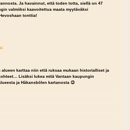
nnosta. Ja havainnut, että toden totta, siellä on 47
gin valmiiksi kaavoitettua maata myytäväksi
a Hevoshaan tonttia!
o:
lueen karttaa niin että ruksaa mukaan historialliset ja
 kohteet… Lisäksi lukea mitä Vantaan kaupungin
 alueesta ja Håkansbölen kartanosta 😉