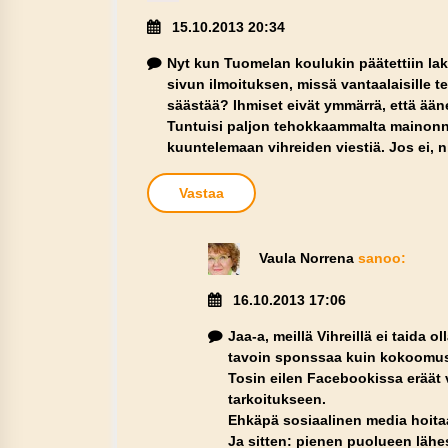
15.10.2013 20:34
Nyt kun Tuomelan koulukin päätettiin lak
sivun ilmoituksen, missä vantaalaisille te
säästää? Ihmiset eivät ymmärrä, että ää
Tuntuisi paljon tehokkaammalta mainonnalt
kuuntelemaan vihreiden viestiä. Jos ei, n
Vastaa
Vaula Norrena
sanoo:
16.10.2013 17:06
Jaa-a, meillä Vihreillä ei taida 
tavoin sponssaa kuin kokoomust
Tosin eilen Facebookissa eräät 
tarkoitukseen.
Ehkäpä sosiaalinen media hoita
Ja sitten: pienen puolueen lähe