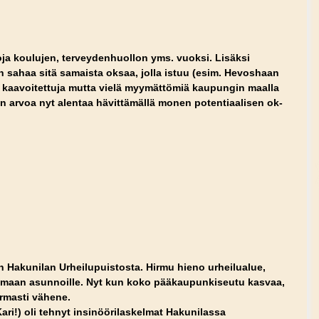
ja koulujen, terveydenhuollon yms. vuoksi. Lisäksi
in sahaa sitä samaista oksaa, jolla istuu (esim. Hevoshaan
 kaavoitettuja mutta vielä myymättömiä kaupungin maalla
en arvoa nyt alentaa hävittämällä monen potentiaalisen ok-
n Hakunilan Urheilupuistosta. Hirmu hieno urheilualue,
lkkomaan asunnoille. Nyt kun koko pääkaupunkiseutu kasvaa,
armasti vähene.
Kari!) oli tehnyt insinöörilaskelmat Hakunilassa