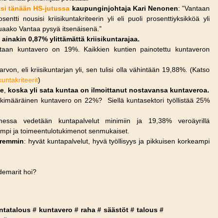
si tänään HS-jutussa
kaupunginjohtaja Kari Nenonen
: ”Vantaan
sentti nousisi kriisikuntakriteerin yli eli puoli prosenttiyksikköä yli
luaako Vantaa pysyä itsenäisenä.”
nakin 0,87% ylittämättä kriisikuntarajaa.
aan kuntavero on 19%. Kaikkien kuntien painotettu kuntaveron
rvon, eli kriisikuntarjan yli, sen tulisi olla vähintään 19,88%. (Katso
kuntakriteerit
)
ee
,
koska yli sata kuntaa on ilmoittanut nostavansa kuntaveroa.
skimääräinen kuntavero on 22%? Siellä kuntasektori työllistää 25%
ssa vedetään kuntapalvelut minimiin ja 19,38% veroäyrillä
eampi ja toimeentulotukimenot senmukaiset.
aremmin
: hyvät kuntapalvelut, hyvä työllisyys ja pikkuisen korkeampi
demarit hoi?
ntatalous
#
kuntavero
#
raha
#
säästöt
#
talous
#