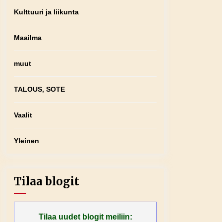
Kulttuuri ja liikunta
Maailma
muut
TALOUS, SOTE
Vaalit
Yleinen
Tilaa blogit
Tilaa uudet blogit meiliin: