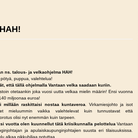
 HAH!
n ns. talous- ja velkaohjelma HAH
!
 pötyä, puppua, valehtelua!
vät, että tällä ohjelmalla Vantaan velka saadaan kuriin.
stoin otetaankin joka vuosi uutta velkaa mielin määrin! Ensi vuonna
 140 miljoonaa euroa!
 millään raskittaisi nostaa kuntaveroa
. Virkamiesjohto ja isot
eet mieluummin vaikka valehtelevat kuin tunnustavat että
orotus olisi nyt enemmän kuin tarpeen.
si vuotta olen kuunnellut tätä kriisikunnalla pelottelua
Vantaan
ginjohtajan ja apulaiskaupunginjohtajien suusta eri tilaisuuksissa.
lu alkaa pikkuhiljaa potuttaa.