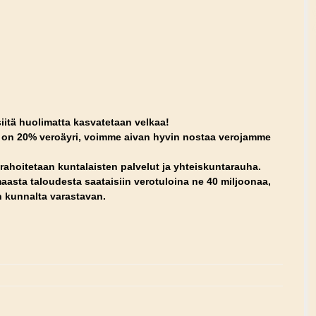
siitä huolimatta kasvatetaan velkaa!
4 on 20% veroäyri, voimme aivan hyvin nostaa verojamme
lä rahoitetaan kuntalaisten palvelut ja yhteiskuntarauha.
rmaasta taloudesta saataisiin verotuloina ne 40 miljoonaa,
n kunnalta varastavan.