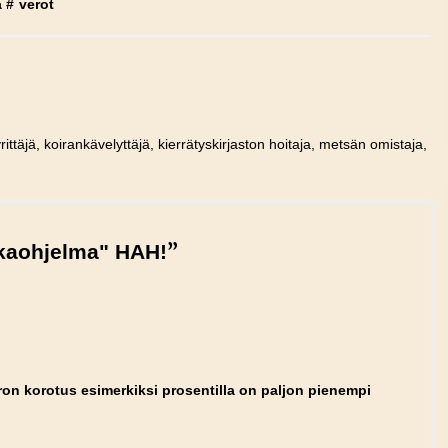
a
#
verot
rittäjä, koirankävelyttäjä, kierrätyskirjaston hoitaja, metsän omistaja,
”
kaohjelma" HAH!
ron korotus esimerkiksi prosentilla on paljon pienempi