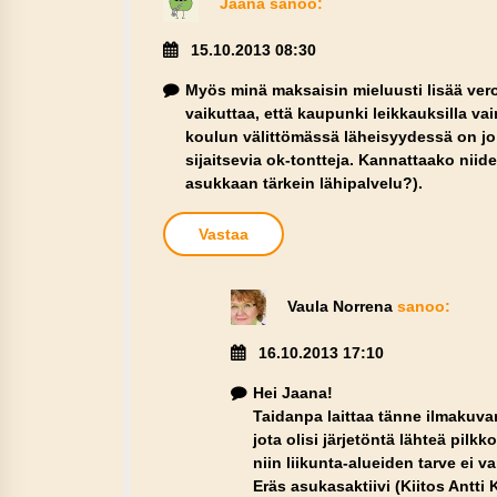
Jaana
sanoo:
15.10.2013 08:30
Myös minä maksaisin mieluusti lisää vero
vaikuttaa, että kaupunki leikkauksilla va
koulun välittömässä läheisyydessä on jo
sijaitsevia ok-tontteja. Kannattaako niid
asukkaan tärkein lähipalvelu?).
Vastaa
Vaula Norrena
sanoo:
16.10.2013 17:10
Hei Jaana!
Taidanpa laittaa tänne ilmakuva
jota olisi järjetöntä lähteä pi
niin liikunta-alueiden tarve ei v
Eräs asukasaktiivi (Kiitos Antti 