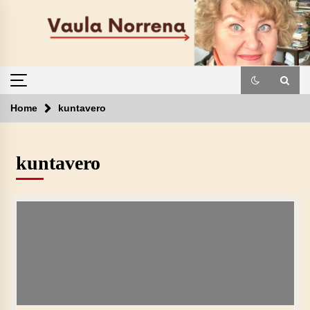
Skip
to
content
Home
kuntavero
kuntavero