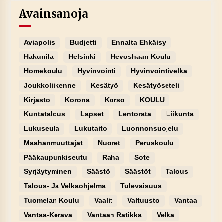
Avainsanoja
Aviapolis
Budjetti
Ennalta Ehkäisy
Hakunila
Helsinki
Hevoshaan Koulu
Homekoulu
Hyvinvointi
Hyvinvointivelka
Joukkoliikenne
Kesätyö
Kesätyöseteli
Kirjasto
Korona
Korso
KOULU
Kuntatalous
Lapset
Lentorata
Liikunta
Lukuseula
Lukutaito
Luonnonsuojelu
Maahanmuuttajat
Nuoret
Peruskoulu
Pääkaupunkiseutu
Raha
Sote
Syrjäytyminen
Säästö
Säästöt
Talous
Talous- Ja Velkaohjelma
Tulevaisuus
Tuomelan Koulu
Vaalit
Valtuusto
Vantaa
Vantaa-Kerava
Vantaan Ratikka
Velka