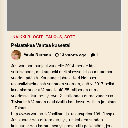
KAIKKI BLOGIT
TALOUS, SOTE
Pelastakaa Vantaa kusesta!
Vaula Norrena
13 vuotta ago
1
Jos Vantaan budjetti vuodelle 2014 menee läpi
sellaisenaan, on kaupunki melkoisessa lirissä muutaman
vuoden päästä. Kaupunginjohtaja Kari Nenosen
taloustiivistelmässä sanotaan suoraan, että v. 2017 pelkät
lainankorot ovat Vantaalla 40-55 miljoonaa euroa
vuodessa, kun ne nyt ovat 21 miljoonaa euroa vuodessa.
Tiivistelmä Vantaan nettisivuilla kohdassa Hallinto ja talous
– Talous:
http://www.vantaa.fi/fi/hallinto_ja_talous/prime109_fi.aspx
Jos kuntaveroa ei koroteta nyt, on kahden vuoden
kuluttua veroa korotettava yli prosentilla pelkästään, jotta