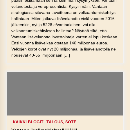
pääsin esittämään sen tärkeimmän kysymyksen, Vantaan
velanotosta ja veroprosentista. Kysyin näin: Vantaan
strategiassa sitovana tavoitteena on velkaantumiskehitys
hallintaan. Miten jatkuva lisävelanotto vielä vuoden 2016
jälkeenkin, nyt jo 5228 e/vantaalainen, voi olla
velkaantumiskehityksen hallintaa? Näyttää siltä, että
Vantaan lisävelanotto investointeja varten ei lopu koskaan.
Ensi vuonna lisävelkaa otetaan 140 miljoonaa euroa.
Velkojen korot ovat nyt 20 miljoonaa, ja lisävelanotolla ne
nousevat 40-55 miljoonaan […]
KAIKKI BLOGIT
TALOUS, SOTE