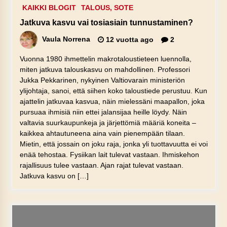
KAIKKI BLOGIT
TALOUS, SOTE
Jatkuva kasvu vai tosiasiain tunnustaminen?
Vaula Norrena
12 vuotta ago
2
Vuonna 1980 ihmettelin makrotaloustieteen luennolla,
miten jatkuva talouskasvu on mahdollinen. Professori
Jukka Pekkarinen, nykyinen Valtiovarain ministeriön
ylijohtaja, sanoi, että siihen koko taloustiede perustuu. Kun
ajattelin jatkuvaa kasvua, näin mielessäni maapallon, joka
pursuaa ihmisiä niin ettei jalansijaa heille löydy. Näin
valtavia suurkaupunkeja ja järjettömiä määriä koneita –
kaikkea ahtautuneena aina vain pienempään tilaan.
Mietin, että jossain on joku raja, jonka yli tuottavuutta ei voi
enää tehostaa. Fysiikan lait tulevat vastaan. Ihmiskehon
rajallisuus tulee vastaan. Ajan rajat tulevat vastaan.
Jatkuva kasvu on […]