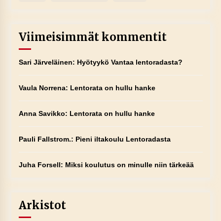
Viimeisimmät kommentit
Sari Järveläinen
:
Hyötyykö Vantaa lentoradasta?
Vaula Norrena
:
Lentorata on hullu hanke
Anna Savikko
:
Lentorata on hullu hanke
Pauli Fallstrom.
:
Pieni iltakoulu Lentoradasta
Juha Forsell
:
Miksi koulutus on minulle niin tärkeää
Arkistot