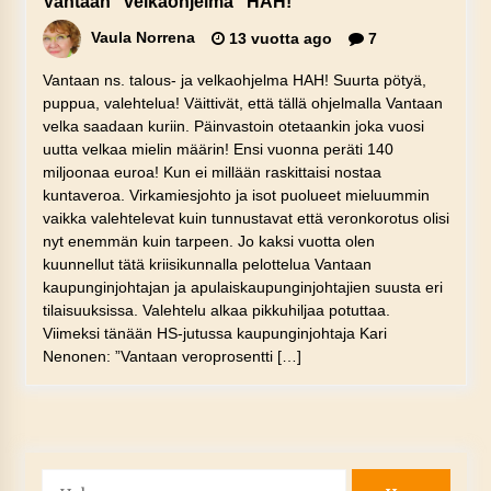
Vantaan "velkaohjelma" HAH!
Vaula Norrena
13 vuotta ago
7
Vantaan ns. talous- ja velkaohjelma HAH! Suurta pötyä,
puppua, valehtelua! Väittivät, että tällä ohjelmalla Vantaan
velka saadaan kuriin. Päinvastoin otetaankin joka vuosi
uutta velkaa mielin määrin! Ensi vuonna peräti 140
miljoonaa euroa! Kun ei millään raskittaisi nostaa
kuntaveroa. Virkamiesjohto ja isot puolueet mieluummin
vaikka valehtelevat kuin tunnustavat että veronkorotus olisi
nyt enemmän kuin tarpeen. Jo kaksi vuotta olen
kuunnellut tätä kriisikunnalla pelottelua Vantaan
kaupunginjohtajan ja apulaiskaupunginjohtajien suusta eri
tilaisuuksissa. Valehtelu alkaa pikkuhiljaa potuttaa.
Viimeksi tänään HS-jutussa kaupunginjohtaja Kari
Nenonen: ”Vantaan veroprosentti […]
Haku: