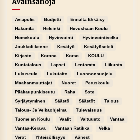
Avainsanoja
Aviapolis
Budjetti
Ennalta Ehkäisy
Hakunila
Helsinki
Hevoshaan Koulu
Homekoulu
Hyvinvointi
Hyvinvointivelka
Joukkoliikenne
Kesätyö
Kesätyöseteli
Kirjasto
Korona
Korso
KOULU
Kuntatalous
Lapset
Lentorata
Liikunta
Lukuseula
Lukutaito
Luonnonsuojelu
Maahanmuuttajat
Nuoret
Peruskoulu
Pääkaupunkiseutu
Raha
Sote
Syrjäytyminen
Säästö
Säästöt
Talous
Talous- Ja Velkaohjelma
Tulevaisuus
Tuomelan Koulu
Vaalit
Valtuusto
Vantaa
Vantaa-Kerava
Vantaan Ratikka
Velka
Verot
Yhteisöllisyys
Äänest