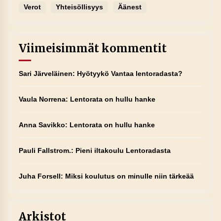
Verot
Yhteisöllisyys
Äänest
Viimeisimmät kommentit
Sari Järveläinen
:
Hyötyykö Vantaa lentoradasta?
Vaula Norrena
:
Lentorata on hullu hanke
Anna Savikko
:
Lentorata on hullu hanke
Pauli Fallstrom.
:
Pieni iltakoulu Lentoradasta
Juha Forsell
:
Miksi koulutus on minulle niin tärkeää
Arkistot