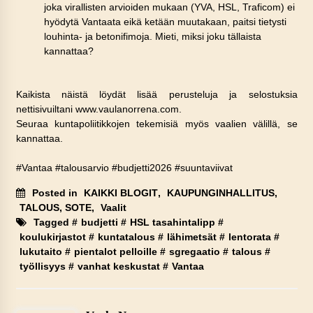
joka virallisten arvioiden mukaan (YVA, HSL, Traficom) ei
hyödytä Vantaata eikä ketään muutakaan, paitsi tietysti
louhinta- ja betonifimoja. Mieti, miksi joku tällaista
kannattaa?
Kaikista näistä löydät lisää perusteluja ja selostuksia
nettisivuiltani www.vaulanorrena.com.
Seuraa kuntapoliitikkojen tekemisiä myös vaalien välillä, se
kannattaa.
#Vantaa #talousarvio #budjetti2026 #suuntaviivat
Posted in
KAIKKI BLOGIT
,
KAUPUNGINHALLITUS
,
TALOUS, SOTE
,
Vaalit
Tagged #
budjetti
#
HSL tasahintalipp
#
koulukirjastot
#
kuntatalous
#
lähimetsät
#
lentorata
#
lukutaito
#
pientalot pelloille
#
sgregaatio
#
talous
#
työllisyys
#
vanhat keskustat
#
Vantaa