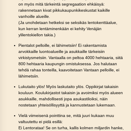
on myös mitä tärkeintä segregaation ehkäisyä:
rakennetaan kivat pikkukaupunkikeskustat kaikille
vanhoille alueille.
(Ja unohdetaan hetkeksi se seksikäs lentokenttäalue,
kun kerran lentäminenkään ei kehity Venäjän
ylilentokiellon takia.)
Pientalot pelloille, ei lähimetsiin! Ei rakentamista
arvokkaille luontoalueille ja asukkaille tärkeisiin
virkistysmetsiin. Vantaalla on peltoa 4000 hehtaaria, siitä
800 hehtaaria kaupungin omistuksessa. Jos halutaan
tehdä rahaa tonteilla, kaavoitetaan Vantaan pelloille, ei
lähimetsiin.
Lukutaito ylös! Myös laskutaito ylös. Oppikirjat takaisin
kouluun. Koulukirjastot takaisin ja avoimiksi myös alueen
asukkaille, mahdollisesti jopa asukastiloiksi, näin
nostetaan yhteisöllisyyttä ja kannustetaan lukemaan.
Vielä viimeisenä pointtina se, mitä juuri kukaan muu
valtuutettu ei pidä esillä:
Ei Lentorataa! Se on turha, kallis kolmen miljardin hanke,