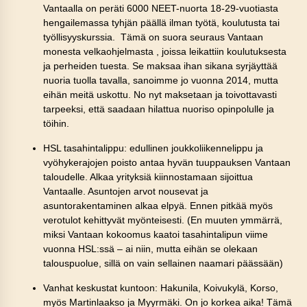
Vantaalla on peräti 6000 NEET-nuorta 18-29-vuotiasta
hengailemassa tyhjän päällä ilman työtä, koulutusta tai
työllisyyskurssia. Tämä on suora seuraus Vantaan
monesta velkaohjelmasta , joissa leikattiin koulutuksesta
ja perheiden tuesta. Se maksaa ihan sikana syrjäyttää
nuoria tuolla tavalla, sanoimme jo vuonna 2014, mutta
eihän meitä uskottu. No nyt maksetaan ja toivottavasti
tarpeeksi, että saadaan hilattua nuoriso opinpolulle ja
töihin.
HSL tasahintalippu: edullinen joukkoliikennelippu ja
vyöhykerajojen poisto antaa hyvän tuuppauksen Vantaan
taloudelle. Alkaa yrityksiä kiinnostamaan sijoittua
Vantaalle. Asuntojen arvot nousevat ja
asuntorakentaminen alkaa elpyä. Ennen pitkää myös
verotulot kehittyvät myönteisesti. (En muuten ymmärrä,
miksi Vantaan kokoomus kaatoi tasahintalipun viime
vuonna HSL:ssä – ai niin, mutta eihän se olekaan
talouspuolue, sillä on vain sellainen naamari päässään)
Vanhat keskustat kuntoon: Hakunila, Koivukylä, Korso,
myös Martinlaakso ja Myyrmäki. On jo korkea aika! Tämä