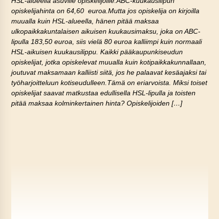
HSL-alueella asuville opiskelijoille.ABC-kuukausilipun
opiskelijahinta on 64,60 euroa.Mutta jos opiskelija on kirjoilla
muualla kuin HSL-alueella, hänen pitää maksaa
ulkopaikkakuntalaisen aikuisen kuukausimaksu, joka on ABC-
lipulla 183,50 euroa, siis vielä 80 euroa kalliimpi kuin normaali
HSL-aikuisen kuukausilippu. Kaikki pääkaupunkiseudun
opiskelijat, jotka opiskelevat muualla kuin kotipaikkakunnallaan,
joutuvat maksamaan kalliisti siitä, jos he palaavat kesäajaksi tai
työharjoitteluun kotiseudulleen.Tämä on eriarvoista. Miksi toiset
opiskelijat saavat matkustaa edullisella HSL-lipulla ja toisten
pitää maksaa kolminkertainen hinta? Opiskelijoiden […]