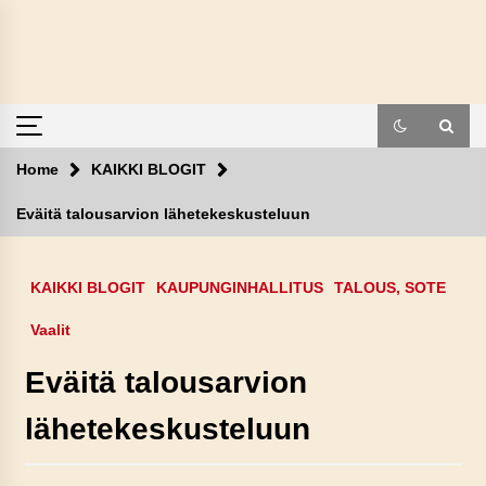
Skip
to
content
Home
KAIKKI BLOGIT
Eväitä talousarvion lähetekeskusteluun
KAIKKI BLOGIT
KAUPUNGINHALLITUS
TALOUS, SOTE
Vaalit
Eväitä talousarvion
lähetekeskusteluun