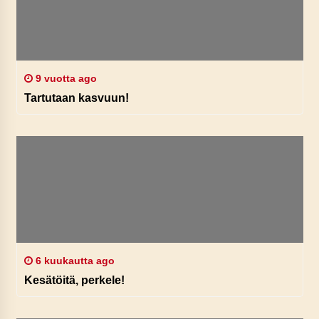
9 vuotta ago
Tartutaan kasvuun!
6 kuukautta ago
Kesätöitä, perkele!