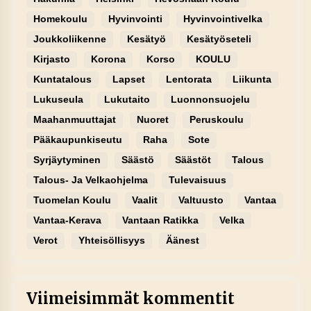
Homekoulu
Hyvinvointi
Hyvinvointivelka
Joukkoliikenne
Kesätyö
Kesätyöseteli
Kirjasto
Korona
Korso
KOULU
Kuntatalous
Lapset
Lentorata
Liikunta
Lukuseula
Lukutaito
Luonnonsuojelu
Maahanmuuttajat
Nuoret
Peruskoulu
Pääkaupunkiseutu
Raha
Sote
Syrjäytyminen
Säästö
Säästöt
Talous
Talous- Ja Velkaohjelma
Tulevaisuus
Tuomelan Koulu
Vaalit
Valtuusto
Vantaa
Vantaa-Kerava
Vantaan Ratikka
Velka
Verot
Yhteisöllisyys
Äänest
Viimeisimmät kommentit