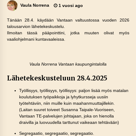
Vaula Norrena
1 vuosi ago
Tänään 28.4. käydään Vantaan valtuustossa vuoden 2026
talousarvion lähetekeskustelu.
Ilmoitan tässä pääpointtini, jotka muuten olivat myös
vaaliohjelmani kuntavaaleissa.
Vaula Norrena Vantaan kaupungintalolla
Lähetekeskusteluun 28.4.2025
Työllisyys, työllisyys, työllisyys: paljon lisää myös matalan
koulutuksen työpaikkoja ja lyhytkursseja uusiin
työtehtäviin, niin muille kuin maahanmuuttajillekin.
(Laitan suuret toiveet Susanna Taipale-Vuoriseen,
Vantaan TE-palvelujen johtajaan, joka on hienolla
draivilla ja luovuudella tarttunut vaikeaan tehtävään)
Segregaatio, segregaatio, segregaatio.