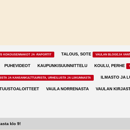
TALOUS, SOTE
US KOKOUSENNAKOT JA -RAPORTIT
VAULAN BLOGEJA VAN
PUHEVIDEOT
KAUPUNKISUUNNITTELU
KOULU, PERHE
ILMASTO JA 
ISTA JA KANSANKULTTUURISTA, URHEILUSTA JA LIIKUNNASTA
TUUSTOALOITTEET
VAULA NORRENASTA
VAULAN KIRJAS
asta klo 9!