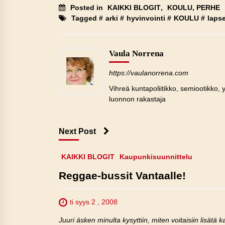
Posted in
KAIKKI BLOGIT
,
KOULU, PERHE
Tagged #
arki
#
hyvinvointi
#
KOULU
#
lapse
Vaula Norrena
https://vaulanorrena.com
Vihreä kuntapoliitikko, semiootikko, y
luonnon rakastaja
Next Post
KAIKKI BLOGIT
Kaupunkisuunnittelu
Reggae-bussit Vantaalle!
ti syys 2 , 2008
Juuri äsken minulta kysyttiin, miten voitaisiin lisätä