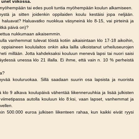
 unet viikossa.
untia myöhempään tai edes puoli tuntia myöhempään koulun alkamiseen.
stä ja sitten joidenkin oppilaiden koulu kestäisi jopa neljään.
e haluavat? Haluavatko nuokkua väsyneinä klo 8-15, vai pirteinä ja
pitkä päivä on)?
 laitettua nukkumaan aikaisemmin.
a vanhemmat tulevat töistä kotiin aikaisintaan klo 17-18 aikoihin,
oppiaineen koululaitos onkin aika lailla ulkoistanut urheiluseurojen
 heti millään. Jotta kahdeksaksi kouluun menevä lapsi tai nuori saisi
täydessä unessa klo 21 illalla. Ei ihme, että vain n. 10 % perheistä
la?
vää kouluruokaa. Sillä saadaan suurin osa lapsista ja nuorista
klo 9 alkava koulupäivä vähentää liikenneruuhkia ja lisää julkisten
aa viimetipassa autolla kouluun klo 8:ksi, vaan lapset, vanhemmat ja
ävellen.
kin 500.000 euroa julkisen liikenteen rahaa, kun kaikki eivät ryysi