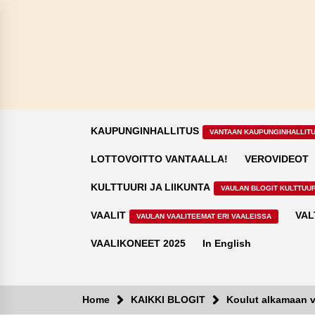
Skip
to
content
KAUPUNGINHALLITUS
VANTAAN KAUPUNGINHALLIT
LOTTOVOITTO VANTAALLA!
VEROVIDEOT
KULTTUURI JA LIIKUNTA
VAULAN BLOGIT KULTTUUR
VAALIT
VAL
VAULAN VAALITEEMAT ERI VAALEISSA
VAALIKONEET 2025
In English
Home
KAIKKI BLOGIT
Koulut alkamaan v