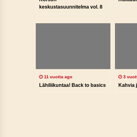
keskustasuunnitelma vol. 8
11 vuotta ago
3 vuot
Lähiliikuntaa! Back to basics
Kahvia j