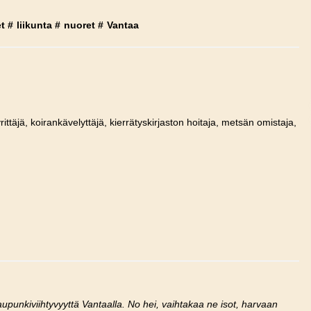
t
#
liikunta
#
nuoret
#
Vantaa
rittäjä, koirankävelyttäjä, kierrätyskirjaston hoitaja, metsän omistaja,
 kaupunkiviihtyvyyttä Vantaalla. No hei, vaihtakaa ne isot, harvaan