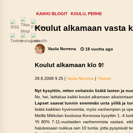
KAIKKI BLOGIT
KOULU, PERHE
Koulut alkamaan vasta k
Vaula Norrena
18 vuotta ago
Koulut alkamaan klo 9!
28.8.2008 9.25 |
Vaula Norrena
|
Yleinen
Nyt kysyttiin, miten voitaisiin lisätä lasten ja n
No, hei, laittakaa kaikki koulut alkamaan aikaisintaan
Lapset saavat tunnin enemmän unta yöllä ja tu
lisätä kaikkien hyvinvointia, myös vanhempien ja ope
Meillä Mikkolan koulussa Korsossa kysyttiin 1.-4.lu
Yli 80% 7-11-vuotiaiden vanhemmista vastasi, että
halutessaan nukkua sen 10 tuntia, jotta pysyisivät te