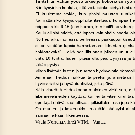
Tunti liian vähän yössä tekee jo kokonaisen yön
Niin kysyinkin koululta, että voitaisiinko siirtyä t
Ei kuulemma voida, kun pitäisi muuttaa tuntikehy
Kannattaisiko kysyä oppilailta itseltään, kumpaa h
reippaina klo 9-16 (sen kerran, kun heillä se viikon 
Koulu oli sitä mieltä, että lapset vain pitäisi saada
No hei, aika monessa perheessä pääkaupunkiseudull
sitten viedään lapsia harrastamaan liikuntaa (jonka 
hoidattavaksi) – eikä sen liikunnan jälkeen uni tule
unta 10 tuntia, hänen pitäisi olla pää tyynyssä ja 
tähän pystyy.
Miten lisätään lasten ja nuorten hyvinvointia Vantaal
Annetaan heidän nukkua tarpeeksi ja annetaan hy
hyvinvoiviksi ja hyväntuulisiksi, joka päivä.
Näin vihreänä ehdokkaana mainitsen vielä sen, että 
liikennevälineiden käyttöä, kun ei tarvitse kiiruht
opettajat ehtivät rauhallisesti julkisillakin, osa jopa k
On muuten jo laskettukin, että tällä säästyisi aina
samaan aikaan liikenteessä.
Vaula Norrena,vihreä VTM, Vantaa