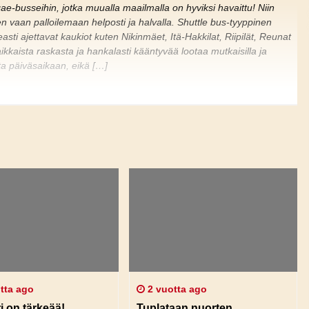
eggae-busseihin, jotka muualla maailmalla on hyviksi havaittu! Niin
n vaan palloilemaan helposti ja halvalla. Shuttle bus-tyyppinen
easti ajettavat kaukiot kuten Nikinmäet, Itä-Hakkilat, Riipilät, Reunat
paikkaista raskasta ja hankalasti kääntyvää lootaa mutkaisilla ja
asta päiväsaikaan, eikä […]
tta ago
2 vuotta ago
i on tärkeää!
Tuplataan nuorten