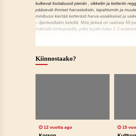
kulkevat lootabussit pieniin , vikkeliin ja ketteriin r
pääsevät ihmiset harrastuksiin, tapahtumiin ja muute
minibussi kiertää ketterästi harva-asiakkaiset ja vaik
– iljanteisillakin keleillä. Mitä järkeä on raahata 50-
mäkisillä kinttupoluilla, joilta kyytiin tulee 1-3 asiak
Kiinnostaako?
12 vuotta ago
15 vuo
Korson
Kulttuur