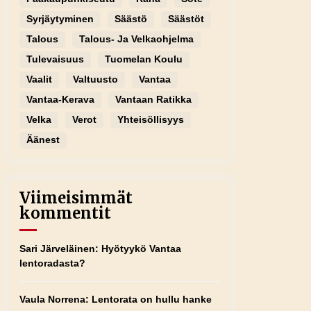
Syrjäytyminen
Säästö
Säästöt
Talous
Talous- Ja Velkaohjelma
Tulevaisuus
Tuomelan Koulu
Vaalit
Valtuusto
Vantaa
Vantaa-Kerava
Vantaan Ratikka
Velka
Verot
Yhteisöllisyys
Äänest
Viimeisimmät
kommentit
Sari Järveläinen
:
Hyötyykö Vantaa
lentoradasta?
Vaula Norrena
:
Lentorata on hullu hanke