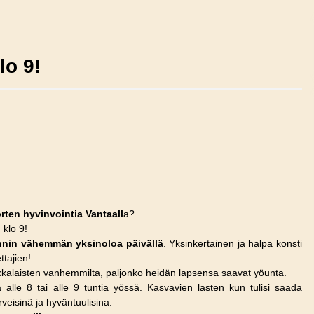
lo 9!
uorten hyvinvointia Vantaall
a?
 klo 9!
nnin vähemmän yksinoloa päivällä
. Yksinkertainen ja halpa konsti
ttajien!
okkalaisten vanhemmilta, paljonko heidän lapsensa saavat yöunta.
 alle 8 tai alle 9 tuntia yössä. Kasvavien lasten kun tulisi saada
rveisinä ja hyväntuulisina.