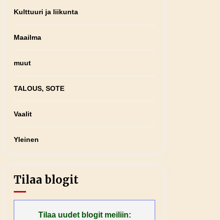
Kulttuuri ja liikunta
Maailma
muut
TALOUS, SOTE
Vaalit
Yleinen
Tilaa blogit
Tilaa uudet blogit meiliin: