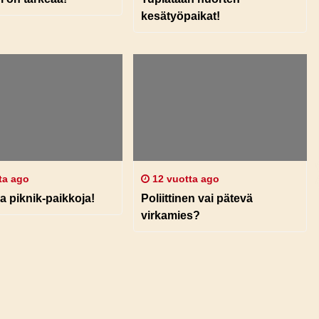
kesätyöpaikat!
ta ago
12 vuotta ago
a piknik-paikkoja!
Poliittinen vai pätevä
virkamies?