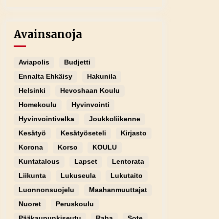
Avainsanoja
Aviapolis
Budjetti
Ennalta Ehkäisy
Hakunila
Helsinki
Hevoshaan Koulu
Homekoulu
Hyvinvointi
Hyvinvointivelka
Joukkoliikenne
Kesätyö
Kesätyöseteli
Kirjasto
Korona
Korso
KOULU
Kuntatalous
Lapset
Lentorata
Liikunta
Lukuseula
Lukutaito
Luonnonsuojelu
Maahanmuuttajat
Nuoret
Peruskoulu
Pääkaupunkiseutu
Raha
Sote