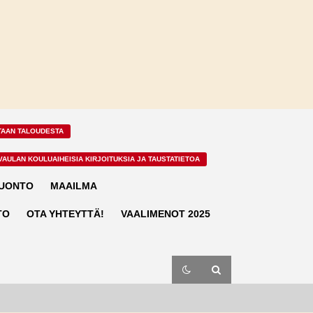
TAAN TALOUDESTA
VAULAN KOULUAIHEISIA KIRJOITUKSIA JA TAUSTATIETOA
LUONTO
MAAILMA
TO
OTA YHTEYTTÄ!
VAALIMENOT 2025