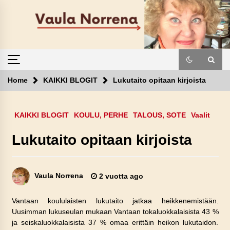
Skip
to
content
Home
KAIKKI BLOGIT
Lukutaito opitaan kirjoista
KAIKKI BLOGIT
KOULU, PERHE
TALOUS, SOTE
Vaalit
Lukutaito opitaan kirjoista
Vaula Norrena
2 vuotta ago
Vantaan koululaisten lukutaito jatkaa heikkenemistään.
Uusimman lukuseulan mukaan Vantaan tokaluokkalaisista 43 %
ja seiskaluokkalaisista 37 % omaa erittäin heikon lukutaidon.