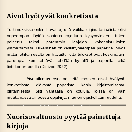
Aivot hyötyvät konkretiasta
Tutkimuksissa onkin havaittu, että vaikka digimateriaalista olisi
nopeampaa löytää vastaus rajattuun kysymykseen, tukee
painettu teksti paremmin laajojen kokonaisuuksien
ymmärtämistä. Lukeminen on keskittyneempää paperilta. Myös
matematiikan osalta on havaittu, että tulokset ovat keskimäärin
parempia, kun tehtävät tehdään kynällä ja paperilla, eikä
tietokoneruudulla (Digivoo 2022)
Aivotutkimus osoittaa, että monien aivot hyötyvät
konkretiasta: elävästä paperista, käsin kirjoittamisesta,
piirtämisestä. Silti Vantaalla on kouluja, joissa on vain
muutamassa aineessa oppikirja, muuten opiskellaan ruudulta.
Aino Saarisen väitöskirjasta
Aino Saarisen väitöskirjasta
Nuorisovaltuusto pyytää painettuja
kirjoja