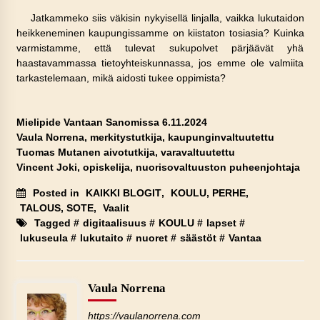
Jatkammeko siis väkisin nykyisellä linjalla, vaikka lukutaidon
heikkeneminen kaupungissamme on kiistaton tosiasia? Kuinka
varmistamme, että tulevat sukupolvet pärjäävät yhä
haastavammassa tietoyhteiskunnassa, jos emme ole valmiita
tarkastelemaan, mikä aidosti tukee oppimista?
Mielipide Vantaan Sanomissa 6.11.2024
Vaula Norrena, merkitystutkija, kaupunginvaltuutettu
Tuomas Mutanen aivotutkija, varavaltuutettu
Vincent Joki, opiskelija, nuorisovaltuuston puheenjohtaja
Posted in
KAIKKI BLOGIT
,
KOULU, PERHE
,
TALOUS, SOTE
,
Vaalit
Tagged #
digitaalisuus
#
KOULU
#
lapset
#
lukuseula
#
lukutaito
#
nuoret
#
säästöt
#
Vantaa
Vaula Norrena
https://vaulanorrena.com