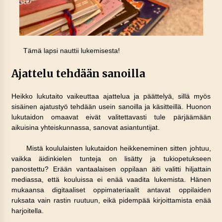
Tämä lapsi nauttii lukemisesta!
Ajattelu tehdään sanoilla
Heikko lukutaito vaikeuttaa ajattelua ja päättelyä, sillä myös
sisäinen ajatustyö tehdään usein sanoilla ja käsitteillä. Huonon
lukutaidon omaavat eivät valitettavasti tule pärjäämään
aikuisina yhteiskunnassa, sanovat asiantuntijat.
Mistä koululaisten lukutaidon heikkeneminen sitten johtuu,
vaikka äidinkielen tunteja on lisätty ja tukiopetukseen
panostettu? Erään vantaalaisen oppilaan äiti valitti hiljattain
mediassa, että kouluissa ei enää vaadita lukemista. Hänen
mukaansa digitaaliset oppimateriaalit antavat oppilaiden
ruksata vain rastin ruutuun, eikä pidempää kirjoittamista enää
harjoitella.