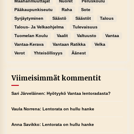
Maahanmuuttajat
Nuoret
Peruskoulu
Pääkaupunkiseutu
Raha
Sote
Syrjäytyminen
Säästö
Säästöt
Talous
Talous- Ja Velkaohjelma
Tulevaisuus
Tuomelan Koulu
Vaalit
Valtuusto
Vantaa
Vantaa-Kerava
Vantaan Ratikka
Velka
Verot
Yhteisöllisyys
Äänest
Viimeisimmät kommentit
Sari Järveläinen
:
Hyötyykö Vantaa lentoradasta?
Vaula Norrena
:
Lentorata on hullu hanke
Anna Savikko
:
Lentorata on hullu hanke