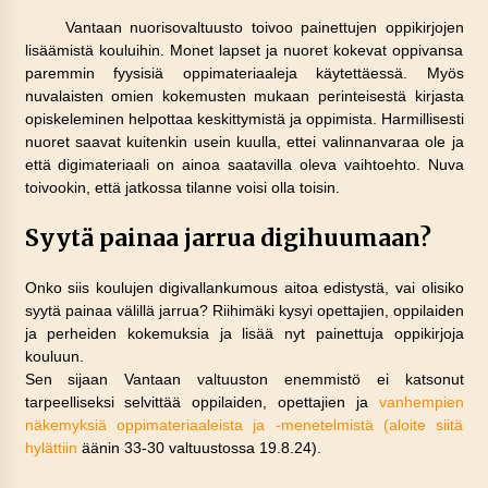
Vantaan nuorisovaltuusto toivoo painettujen oppikirjojen
lisäämistä kouluihin. Monet lapset ja nuoret kokevat oppivansa
paremmin fyysisiä oppimateriaaleja käytettäessä. Myös
nuvalaisten omien kokemusten mukaan perinteisestä kirjasta
opiskeleminen helpottaa keskittymistä ja oppimista. Harmillisesti
nuoret saavat kuitenkin usein kuulla, ettei valinnanvaraa ole ja
että digimateriaali on ainoa saatavilla oleva vaihtoehto. Nuva
toivookin, että jatkossa tilanne voisi olla toisin.
Syytä painaa jarrua digihuumaan?
Onko siis koulujen digivallankumous aitoa edistystä, vai olisiko
syytä painaa välillä jarrua? Riihimäki kysyi opettajien, oppilaiden
ja perheiden kokemuksia ja lisää nyt painettuja oppikirjoja
kouluun.
Sen sijaan Vantaan valtuuston enemmistö ei katsonut
tarpeelliseksi selvittää oppilaiden, opettajien ja
vanhempien
näkemyksiä oppimateriaaleista ja -menetelmistä (aloite siitä
hylättiin
äänin 33-30 valtuustossa 19.8.24).