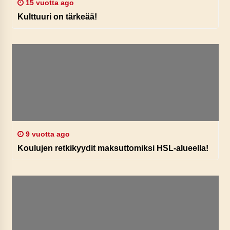
15 vuotta ago
Kulttuuri on tärkeää!
9 vuotta ago
Koulujen retkikyydit maksuttomiksi HSL-alueella!