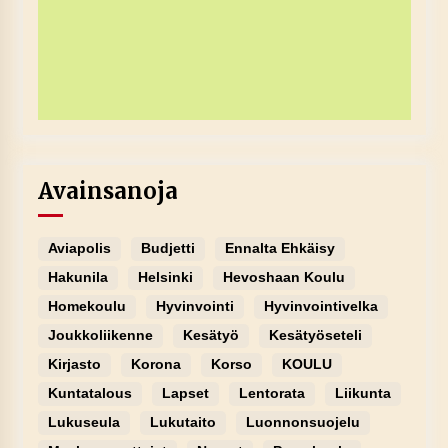
Avainsanoja
Aviapolis
Budjetti
Ennalta Ehkäisy
Hakunila
Helsinki
Hevoshaan Koulu
Homekoulu
Hyvinvointi
Hyvinvointivelka
Joukkoliikenne
Kesätyö
Kesätyöseteli
Kirjasto
Korona
Korso
KOULU
Kuntatalous
Lapset
Lentorata
Liikunta
Lukuseula
Lukutaito
Luonnonsuojelu