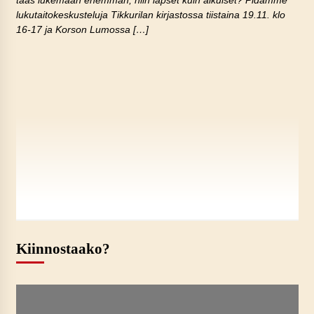
taas lukemaan enemmän, niin lapset kuin aikuiset? Pidämme
lukutaitokeskusteluja Tikkurilan kirjastossa tiistaina 19.11. klo
16-17 ja Korson Lumossa […]
Kiinnostaako?