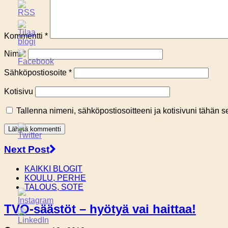
Kommentti
*
Nimi
*
Sähköpostiosoite
*
Kotisivu
Tallenna nimeni, sähköpostiosoitteeni ja kotisivuni tähän
Next Post
KAIKKI BLOGIT
KOULU, PERHE
TALOUS, SOTE
TVO-säästöt – hyötyä vai haittaa!