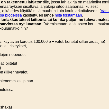
 on rakennettu lahjatontille
, jossa lahjakirja on määritellyt to
emääräyksen sisältävä lahjakirja sitoo saajaansa ikuisesti.
, eikä edes käyttää niitä muuhun kuin koulutarkoitukseen. (
Vant
ssa blogeissa
käsitelty, en lähde
niitä toistamaan
.
oulunlakkautukset laittomia
tai kuinka paljon ne tulevat mak
usarviossa nyt luvataan:
”Varmistetaan, että lasten koulumatkat 
n koulumatkoihin?
käytävän korotus 130.000 e + valot, kortetut sillan aidat jne)
iet, risteykset,
tojen nopeudet
, ojitetut
)
 (liikennevalot,
 pienemmiksi, pihan
ouluissa
oshaka)