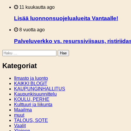
11 kuukautta ago
Lisää luonnonsuojelualueita Vantaalle!
8 vuotta ago
Palveluverkko vs. resurssiviisaus, ristirii
Haku:
Kategoriat
Ilmasto ja luonto
KAIKKI BLOGIT
KAUPUNGINHALLITUS
Kaupunkisuunnittelu
KOULU, PERHE
Kulttuuri ja liikunta
Maailma
muut
TALOUS, SOTE
Vaalit
Yleinen