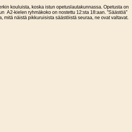
imerkin kouluista, koska istun opetuslautakunnassa. Opetusta on
lun A2-kielen ryhmäkoko on nostettu 12:sta 18:aan. ”Säästöä”
mitä näistä pikkuruisista säästöistä seuraa, ne ovat valtavat.