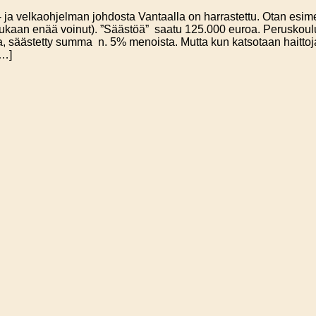
ous- ja velkaohjelman johdosta Vantaalla on harrastettu. Otan es
n mukaan enää voinut). ”Säästöä” saatu 125.000 euroa. Peruskou
, säästetty summa n. 5% menoista. Mutta kun katsotaan haittoja, 
[…]