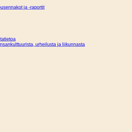
sennakot ja -raportit
tatietoa
ansankulttuurista, urheilusta ja liikunnasta