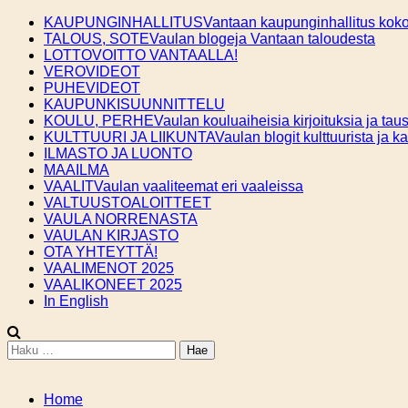
Skip
KAUPUNGINHALLITUS
Vantaan kaupunginhallitus kokou
to
TALOUS, SOTE
Vaulan blogeja Vantaan taloudesta
content
LOTTOVOITTO VANTAALLA!
VEROVIDEOT
PUHEVIDEOT
KAUPUNKISUUNNITTELU
KOULU, PERHE
Vaulan kouluaiheisia kirjoituksia ja taus
KULTTUURI JA LIIKUNTA
Vaulan blogit kulttuurista ja k
ILMASTO JA LUONTO
MAAILMA
VAALIT
Vaulan vaaliteemat eri vaaleissa
VALTUUSTOALOITTEET
VAULA NORRENASTA
VAULAN KIRJASTO
OTA YHTEYTTÄ!
VAALIMENOT 2025
VAALIKONEET 2025
In English
Haku:
Home