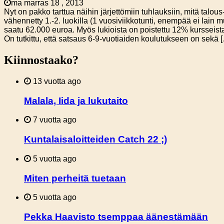
ma marras 18 , 2013
Nyt on pakko tarttua näihin järjettömiin tuhlauksiin, mitä tal
vähennetty 1.-2. luokilla (1 vuosiviikkotunti, enempää ei lai
saatu 62.000 euroa. Myös lukioista on poistettu 12% kursseista
On tutkittu, että satsaus 6-9-vuotiaiden koulutukseen on sekä 
Kiinnostaako?
13 vuotta ago
Malala, Iida ja lukutaito
7 vuotta ago
Kuntalaisaloitteiden Catch 22 ;)
5 vuotta ago
Miten perheitä tuetaan
5 vuotta ago
Pekka Haavisto tsemppaa äänestämään