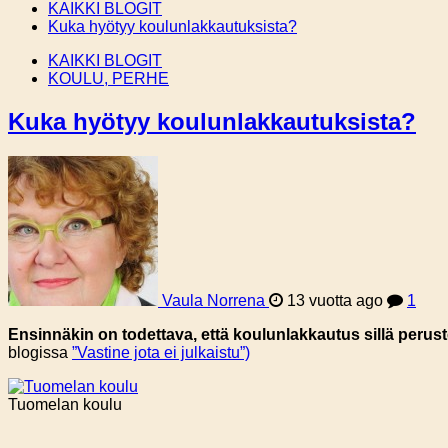
KAIKKI BLOGIT
Kuka hyötyy koulunlakkautuksista?
KAIKKI BLOGIT
KOULU, PERHE
Kuka hyötyy koulunlakkautuksista?
Vaula Norrena
13 vuotta ago
1
Ensinnäkin on todettava, että koulunlakkautus sillä perust
blogissa
”Vastine jota ei julkaistu”)
Tuomelan koulu