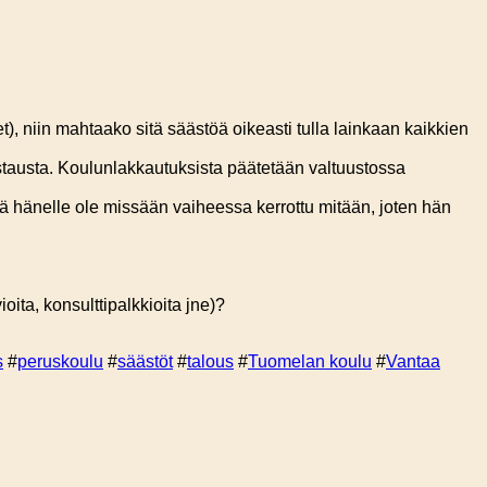
t), niin mahtaako sitä säästöä oikeasti tulla lainkaan kaikkien
stausta. Koulunlakkautuksista päätetään valtuustossa
kä hänelle ole missään vaiheessa kerrottu mitään, joten hän
ioita, konsulttipalkkioita jne)?
s
#
peruskoulu
#
säästöt
#
talous
#
Tuomelan koulu
#
Vantaa