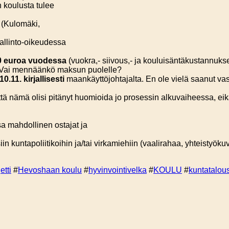
n koulusta tulee
t (Kulomäki,
allinto-oikeudessa
00 euroa vuodessa
(vuokra,- siivous,- ja kouluisäntäkustannukse
? Vai mennäänkö maksun puolelle?
11. kirjallisesti
maankäyttöjohtajalta. En ole vielä saanut va
tä nämä olisi pitänyt huomioida jo prosessin alkuvaiheessa, ei
sa mahdollinen ostajat ja
in kuntapoliitikoihin ja/tai virkamiehiin (vaalirahaa, yhteistyökuv
etti
#
Hevoshaan koulu
#
hyvinvointivelka
#
KOULU
#
kuntatalou