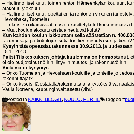
– Hallinnolliset kulut: toinen rehtori Hämeenkylän kouluun, ku
alakoulu-yläkoulu
– Hallinnolliset kulut: opettajien ja rehtorien virkojen järjestely
Hevoshaka, Tuomela)
– Lukuisten oikaisuvaatimusten käsittelykulut korkeimmassa h
– Muut koulunlakkautuksista aiheutuvat kulut?
Kun kahden koulun lakkauttamisella säästetään n. 400.0
rakennus- ja purkukulujen sekä tonttien menetyksen jälkeen
Kysyin tätä opetuslautakunnassa 30.9.2013, ja uudestaan 10.
18.11.2013.
Paitsi Tilakeskuksen johtaja kuulemma on hermostunut,
et
ei ole budjetoinut näihin liittyviin muutos- ja rakennustöihin.
Vielä vieno kysymys:
– Onko Tuomelan ja Hevoshaan kouluille ja tonteille jo tiedos
rakennuttajat?
– Onko kyseisillä ostajalla/rakennuttajalla kytköksiä vantaalaisi
Vaula Norrena, kaupunginvaltuutettu (vihr.)
Posted in
KAIKKI BLOGIT
,
KOULU, PERHE
Tagged #
budj