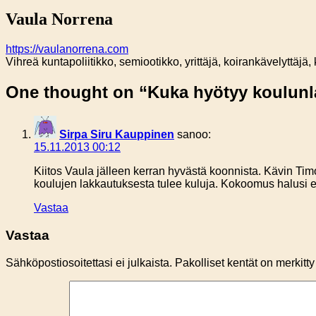
Vaula Norrena
https://vaulanorrena.com
Vihreä kuntapoliitikko, semiootikko, yrittäjä, koirankävelyttäjä
One thought on “
Kuka hyötyy koulunl
Sirpa Siru Kauppinen
sanoo:
15.11.2013 00:12
Kiitos Vaula jälleen kerran hyvästä koonnista. Kävin Ti
koulujen lakkautuksesta tulee kuluja. Kokoomus halusi et
Vastaa
Vastaa
Sähköpostiosoitettasi ei julkaista.
Pakolliset kentät on merkitt