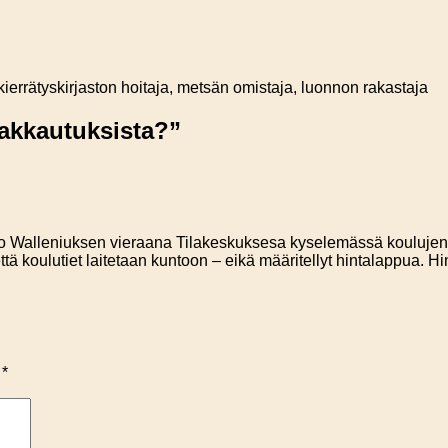
, kierrätyskirjaston hoitaja, metsän omistaja, luonnon rakastaja
akkautuksista?
”
mo Walleniuksen vieraana Tilakeskuksesa kyselemässä koulujen k
tä koulutiet laitetaan kuntoon – eikä määritellyt hintalappua. 
y
*