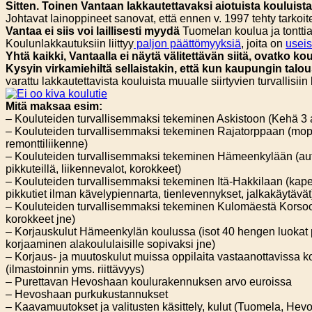
Sitten. Toinen Vantaan lakkautettavaksi aiotuista kouluista
Johtavat lainoppineet sanovat, että ennen v. 1997 tehty tarkoit
Vantaa ei siis voi laillisesti myydä
Tuomelan koulua ja tonttia
Koulunlakkautuksiin liittyy
paljon päättömyyksiä
, joita on
usei
Yhtä kaikki, Vantaalla ei näytä välitettävän siitä, ovatko k
Kysyin virkamiehiltä sellaistakin, että kun kaupungin talo
varattu lakkautettavista kouluista muualle siirtyvien turvallisii
Mitä maksaa esim:
– Kouluteiden turvallisemmaksi tekeminen Askistoon (Kehä 3 ali
– Kouluteiden turvallisemmaksi tekeminen Rajatorppaan (mopot
remonttiliikenne)
– Kouluteiden turvallisemmaksi tekeminen Hämeenkylään (au
pikkuteillä, liikennevalot, korokkeet)
– Kouluteiden turvallisemmaksi tekeminen Itä-Hakkilaan (kapeat
pikkutiet ilman kävelypiennarta, tienlevennykset, jalkakäytävät
– Kouluteiden turvallisemmaksi tekeminen Kulomäestä Korsoon
korokkeet jne)
– Korjauskulut Hämeenkylän koulussa (isot 40 hengen luokat
korjaaminen alakoululaisille sopivaksi jne)
– Korjaus- ja muutoskulut muissa oppilaita vastaanottavissa k
(ilmastoinnin yms. riittävyys)
– Purettavan Hevoshaan koulurakennuksen arvo euroissa
– Hevoshaan purkukustannukset
– Kaavamuutokset ja valitusten käsittely, kulut (Tuomela, Hev