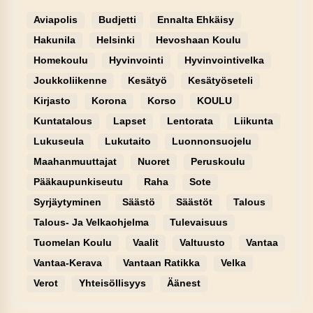
Aviapolis
Budjetti
Ennalta Ehkäisy
Hakunila
Helsinki
Hevoshaan Koulu
Homekoulu
Hyvinvointi
Hyvinvointivelka
Joukkoliikenne
Kesätyö
Kesätyöseteli
Kirjasto
Korona
Korso
KOULU
Kuntatalous
Lapset
Lentorata
Liikunta
Lukuseula
Lukutaito
Luonnonsuojelu
Maahanmuuttajat
Nuoret
Peruskoulu
Pääkaupunkiseutu
Raha
Sote
Syrjäytyminen
Säästö
Säästöt
Talous
Talous- Ja Velkaohjelma
Tulevaisuus
Tuomelan Koulu
Vaalit
Valtuusto
Vantaa
Vantaa-Kerava
Vantaan Ratikka
Velka
Verot
Yhteisöllisyys
Äänest