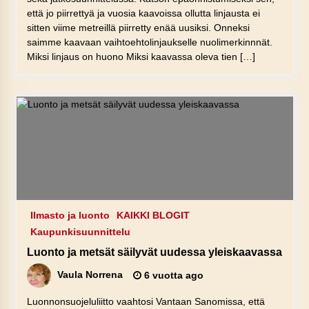
että jo piirrettyä ja vuosia kaavoissa ollutta linjausta ei
sitten viime metreillä piirretty enää uusiksi. Onneksi
saimme kaavaan vaihtoehtolinjaukselle nuolimerkinnnät.
Miksi linjaus on huono Miksi kaavassa oleva tien […]
Ilmasto ja luonto
KAIKKI BLOGIT
Kaupunkisuunnittelu
Luonto ja metsät säilyvät uudessa yleiskaavassa
Vaula Norrena
6 vuotta ago
Luonnonsuojeluliitto vaahtosi Vantaan Sanomissa, että