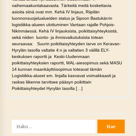
vaihemaakuntakaavasta. Tärkeitä meitä koskettavia
asioita siinä ovat mm. Kehä IV linjaus, Riipilän
luonnonsuojelualueiden status ja Sipoon Bastukärrin
logistiikka-alueen ulottuminen Vantaan rajalle Pohjois-
Nikinmäessä. Kehä IV linjauksista, poikittaisyhteyksistä,
sekä niiden luonto- ja ihmisvaikutuksista totean
seuraavaa: Suurin poikittaisyhteyden tarve on Keravan-
Hyrylän tasolla valtatie 4:n ja valtatien 3 välillä ELY-
keskuksen raportti ja Keski-Uudenmaan
poikittaisyhteyksien raportti, MAL-aiesopimus sekä MASU
14 kunnan maankäyttösopimus toteavat tämän
Logistiikka-alueet em. linjalla kasvavat voimakkaasti ja
raskas liikenne tarvitsee pääsyn poikittain
Poikittaisyhteydet Hyrylän tasolla […]
Haku: