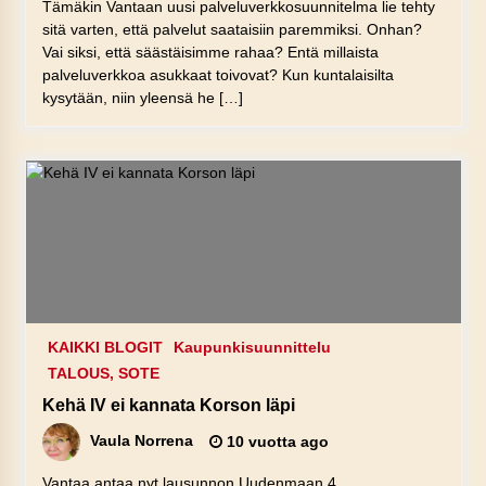
Tämäkin Vantaan uusi palveluverkkosuunnitelma lie tehty
sitä varten, että palvelut saataisiin paremmiksi. Onhan?
Vai siksi, että säästäisimme rahaa? Entä millaista
palveluverkkoa asukkaat toivovat? Kun kuntalaisilta
kysytään, niin yleensä he […]
KAIKKI BLOGIT
Kaupunkisuunnittelu
TALOUS, SOTE
Kehä IV ei kannata Korson läpi
Vaula Norrena
10 vuotta ago
Vantaa antaa nyt lausunnon Uudenmaan 4.