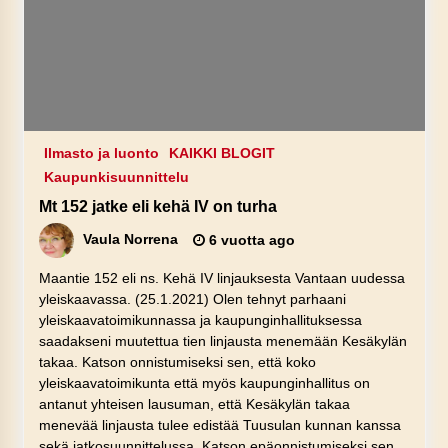
Ilmasto ja luonto
KAIKKI BLOGIT
Kaupunkisuunnittelu
Mt 152 jatke eli kehä IV on turha
Vaula Norrena
6 vuotta ago
Maantie 152 eli ns. Kehä IV linjauksesta Vantaan uudessa
yleiskaavassa. (25.1.2021) Olen tehnyt parhaani
yleiskaavatoimikunnassa ja kaupunginhallituksessa
saadakseni muutettua tien linjausta menemään Kesäkylän
takaa. Katson onnistumiseksi sen, että koko
yleiskaavatoimikunta että myös kaupunginhallitus on
antanut yhteisen lausuman, että Kesäkylän takaa
menevää linjausta tulee edistää Tuusulan kunnan kanssa
sekä jatkosuunnittelussa. Katson epäonnistumiseksi sen,