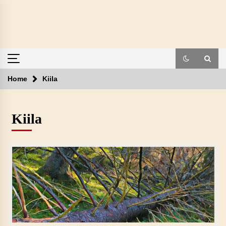
Skip
to
content
Home
Kiila
Kiila