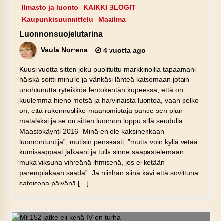
Ilmasto ja luonto
KAIKKI BLOGIT
Kaupunkisuunnittelu
Maailma
Luonnonsuojelutarina
Vaula Norrena
4 vuotta ago
Kuusi vuotta sitten joku puolituttu markkinoilla tapaamani
häiskä soitti minulle ja vänkäsi lähteä katsomaan jotain
unohtunutta ryteikköä lentokentän kupeessa, että on
kuulemma hieno metsä ja harvinaista luontoa, vaan pelko
on, että rakennusliike-maanomistaja panee sen pian
matalaksi ja se on sitten luonnon loppu sillä seudulla.
Maastokäynti 2016 ”Minä en ole kaksinenkaan
luonnontuntija”, mutisin penseästi, ”mutta voin kyllä vetää
kumisaappaat jalkaani ja tulla sinne saapastelemaan
muka viksuna vihreänä ihmisenä, jos ei ketään
parempiakaan saada”. Ja niinhän siinä kävi että sovittuna
sateisena päivänä […]