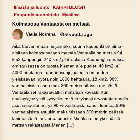
Ilmasto ja luonto
KAIKKI BLOGIT
Kaupunkisuunnittelu
Maailma
Kolmasosa Vantaasta on metsää
Vaula Norrena
6 vuotta ago
Aika harvan maan neljänneksi suurin kaupunki on pinta-
alaltaan kolmasosaltaan metsää.Vantaalla on metsiä 94
km2 kaupungin 240 km2 pinta-alasta.Kaupungin omassa
omistuksessa on tuosta hieman alle puolet, 40 km2, eli
4000 hehtaaria.Luonnonsuojelualueita on uuden
yleiskaavan myötä noin 1800 hehtaaria, 18 km2. 98%
vantaalaisista asuu max 300 metrin päässä metsästä
Vantaalaiset rakastavatkin metsiään kovasti. Kun
asukaskyselyssä kysyttiin, mitä erityisesti arvostatte omalla
asuinalueellanne, yli 90 % vastaajista sanoi: luontoa.98%
vantaalaisista asuukin maksimissaan 300 metrin päässä
lähimetsästä tai viheralueesta. Minäkin olen yksi näistä
metsän rakastajista.Menen […]