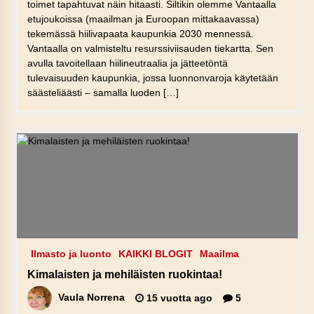
toimet tapahtuvat näin hitaasti. Siltikin olemme Vantaalla
etujoukoissa (maailman ja Euroopan mittakaavassa)
tekemässä hiilivapaata kaupunkia 2030 mennessä.
Vantaalla on valmisteltu resurssiviisauden tiekartta. Sen
avulla tavoitellaan hiilineutraalia ja jätteetöntä
tulevaisuuden kaupunkia, jossa luonnonvaroja käytetään
säästeliäästi – samalla luoden […]
Ilmasto ja luonto
KAIKKI BLOGIT
Maailma
Kimalaisten ja mehiläisten ruokintaa!
Vaula Norrena
15 vuotta ago
5