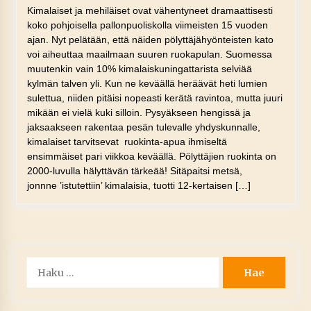
Kimalaiset ja mehiläiset ovat vähentyneet dramaattisesti
koko pohjoisella pallonpuoliskolla viimeisten 15 vuoden
ajan. Nyt pelätään, että näiden pölyttäjähyönteisten kato
voi aiheuttaa maailmaan suuren ruokapulan. Suomessa
muutenkin vain 10% kimalaiskuningattarista selviää
kylmän talven yli. Kun ne keväällä heräävät heti lumien
sulettua, niiden pitäisi nopeasti kerätä ravintoa, mutta juuri
mikään ei vielä kuki silloin. Pysyäkseen hengissä ja
jaksaakseen rakentaa pesän tulevalle yhdyskunnalle,
kimalaiset tarvitsevat ruokinta-apua ihmiseltä
ensimmäiset pari viikkoa keväällä. Pölyttäjien ruokinta on
2000-luvulla hälyttävän tärkeää! Sitäpaitsi metsä,
jonnne ’istutettiin’ kimalaisia, tuotti 12-kertaisen […]
Haku: