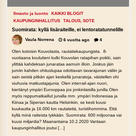
Ilmasto ja luonto
KAIKKI BLOGIT
KAUPUNGINHALLITUS
TALOUS, SOTE
Suomirata: kyllä lisäraiteille, ei lentoratatunnelille
Vaula Norrena
6 vuotta ago
4
Olen kotoisin Kouvolasta, rautatiekaupungista. 8-
vuotiaana koulutieni kulki Kouvolan ratapihan poikki, sain
ylittää kahdeksan junarataa aamuin illoin. Joskus jäin
jumiin kahden ohituslupaa odottavan tavarajunan väliin ja
sain seistä pitkän ajan keskellä junaratoja, väistellen ohi
viuhuvia matkustajajunia. Olen interrail-ajan nuori,
kiertänyt ympäri Eurooppaa jos jonkinlaisilla junilla.Olen
myös reppumatkaillut junalla mm. ympäri Indonesiaa ja
Kiinaa ja Siperian kautta Helsinkiin, se kesti kuusi
kuukautta ja 16.000 km rautateitä, turistihommina. Että
kyllä minä raiteista tykkään. Suomirata: 600 miljoonaa vai
kuusi miljardia? Maanantaina 10.2.2020 Vantaan
kaupunginhallitus joutui […]