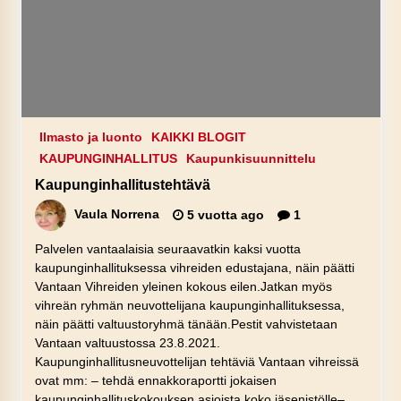
Ilmasto ja luonto
KAIKKI BLOGIT
KAUPUNGINHALLITUS
Kaupunkisuunnittelu
Kaupunginhallitustehtävä
Vaula Norrena
5 vuotta ago
1
Palvelen vantaalaisia seuraavatkin kaksi vuotta
kaupunginhallituksessa vihreiden edustajana, näin päätti
Vantaan Vihreiden yleinen kokous eilen.Jatkan myös
vihreän ryhmän neuvottelijana kaupunginhallituksessa,
näin päätti valtuustoryhmä tänään.Pestit vahvistetaan
Vantaan valtuustossa 23.8.2021.
Kaupunginhallitusneuvottelijan tehtäviä Vantaan vihreissä
ovat mm: – tehdä ennakkoraportti jokaisen
kaupunginhallituskokouksen asioista koko jäsenistölle–