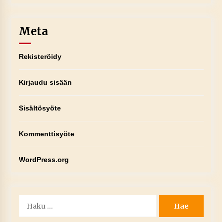
Meta
Rekisteröidy
Kirjaudu sisään
Sisältösyöte
Kommenttisyöte
WordPress.org
Haku: