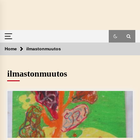
Skip
to
content
Home
ilmastonmuutos
ilmastonmuutos