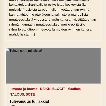
kontaktoida viranhaltijoita esityslistaa koskevista (ja
muistakin) asioista tarpeen tullen– vetää oman ryhmän
kannat yhteen jo etukäteen ja valmistella mahdollisia
muutosesityksiä yhdessä ryhmän kanssa– viestittää oman
ryhmän kannat ja muutosesitykset muille poliittisille
ryhmille etukäteen– neuvotella muiden ryhmien kanssa
mahdollisista […]
Ilmasto ja luonto
KAIKKI BLOGIT
Maailma
TALOUS, SOTE
Tulevaisuus tuli äkkiä!