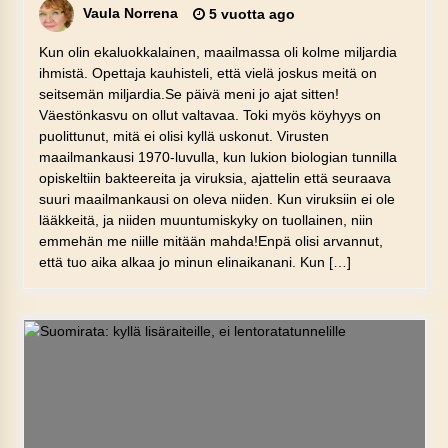
Vaula Norrena
5 vuotta ago
Kun olin ekaluokkalainen, maailmassa oli kolme miljardia
ihmistä. Opettaja kauhisteli, että vielä joskus meitä on
seitsemän miljardia.Se päivä meni jo ajat sitten!
Väestönkasvu on ollut valtavaa. Toki myös köyhyys on
puolittunut, mitä ei olisi kyllä uskonut. Virusten
maailmankausi 1970-luvulla, kun lukion biologian tunnilla
opiskeltiin bakteereita ja viruksia, ajattelin että seuraava
suuri maailmankausi on oleva niiden. Kun viruksiin ei ole
lääkkeitä, ja niiden muuntumiskyky on tuollainen, niin
emmehän me niille mitään mahda!Enpä olisi arvannut,
että tuo aika alkaa jo minun elinaikanani. Kun […]