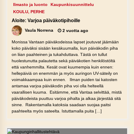
Ilmasto ja luonto
Kaupunkisuunnittelu
KOULU, PERHE
Aloite: Varjoa päiväkotipihoille
Vaula Norrena
2 vuotta ago
Monissa Vantaan päiväkodeissa lapset joutuvat jäämään
koko päiväksi sisään kesäkuumalla, kun päiväkodin piha
on liian paahteinen ja tukahduttava. Tästä on tullut
huolestunutta palautetta sekä päiväkotien henkilöstöltä
että vanhemmilta. Kesät ovat kuumempia kuin ennen:
hellepäiviä on enemmän ja myös auringon UV-säteily on
voimakkaampaa kuin ennen. Ilman puiden tai katosten
antamaa varjoa päiväkodin piha voi olla helteellä
vaarallisen kuuma. Esitämme, että Vantaa selvittää, mistä
päiväkodeista puuttuu varjoa pihalta ja alkaa järjestää sitä
sinne. Rakentamalla katoksia saadaan suojaa paitsi
paahteelta myös sateelta. Istuttamalla puita […]