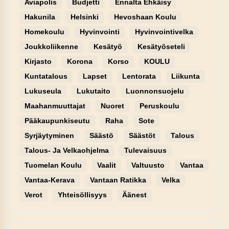
Aviapolis
Budjetti
Ennalta Ehkäisy
Hakunila
Helsinki
Hevoshaan Koulu
Homekoulu
Hyvinvointi
Hyvinvointivelka
Joukkoliikenne
Kesätyö
Kesätyöseteli
Kirjasto
Korona
Korso
KOULU
Kuntatalous
Lapset
Lentorata
Liikunta
Lukuseula
Lukutaito
Luonnonsuojelu
Maahanmuuttajat
Nuoret
Peruskoulu
Pääkaupunkiseutu
Raha
Sote
Syrjäytyminen
Säästö
Säästöt
Talous
Talous- Ja Velkaohjelma
Tulevaisuus
Tuomelan Koulu
Vaalit
Valtuusto
Vantaa
Vantaa-Kerava
Vantaan Ratikka
Velka
Verot
Yhteisöllisyys
Äänest