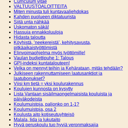
Curriculum vitae
VALTUUSTOALOITTEITA
Miten minusta tuli kuntavaaliehdokas
Kahden puolueen diktatuurista
Siitä unta nähkää
Uskomaton säkä!
Hassuja ennakkoluuloja
Hidasta taloutta
Köyhistä, ’neekereistä’, kehitysavusta,
pitkäaikaistyöttömistä
Elinvoimaohjelma myös työttömille!
Vaulan budjettipuhe 1: Talous
GPI-indeksi kuntatalouteen!
Velka on mennyt teihin ja Kehärataan, mitäs tehdään?
Julkiseen rakennuttamiseen laatusanktiot ja
laatubonukset?
Viisi km tietä = yksi koulurakennus
Koulujen kunnosta on kysytty
Lista Vantaan sisäilmaongelmaisista kouluista ja
päiväkodeista
Koulumuistoja, paljonko on 1-1?
Koulumuistoja, osa 2
Koulusta aito kotiseutuyhteisö
Malala, Iida ja lukutaito
Hyvä peruskoulu tuo hyviä veronmaksajia