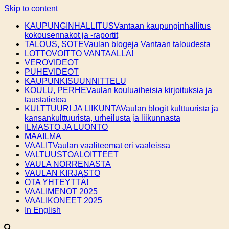
Skip to content
KAUPUNGINHALLITUS
Vantaan kaupunginhallitus
kokousennakot ja -raportit
TALOUS, SOTE
Vaulan blogeja Vantaan taloudesta
LOTTOVOITTO VANTAALLA!
VEROVIDEOT
PUHEVIDEOT
KAUPUNKISUUNNITTELU
KOULU, PERHE
Vaulan kouluaiheisia kirjoituksia ja
taustatietoa
KULTTUURI JA LIIKUNTA
Vaulan blogit kulttuurista ja
kansankulttuurista, urheilusta ja liikunnasta
ILMASTO JA LUONTO
MAAILMA
VAALIT
Vaulan vaaliteemat eri vaaleissa
VALTUUSTOALOITTEET
VAULA NORRENASTA
VAULAN KIRJASTO
OTA YHTEYTTÄ!
VAALIMENOT 2025
VAALIKONEET 2025
In English