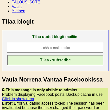
TALOUS, SOTE
Vaalit
Yleinen
Tilaa blogit
Tilaa uudet blogit meiliin:
Vaula Norrena Vantaa Facebookissa
This message is only visible to admins.
Problem displaying Facebook posts. Backup cache in use.
Click to show error
Error:
Error validating access token: The session has been
invalidated because the user changed their password or