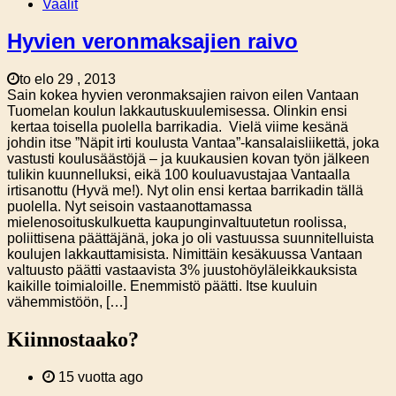
Vaalit
Hyvien veronmaksajien raivo
to elo 29 , 2013
Sain kokea hyvien veronmaksajien raivon eilen Vantaan
Tuomelan koulun lakkautuskuulemisessa. Olinkin ensi
kertaa toisella puolella barrikadia. Vielä viime kesänä
johdin itse ”Näpit irti koulusta Vantaa”-kansalaisliikettä, joka
vastusti koulusäästöjä – ja kuukausien kovan työn jälkeen
tulikin kuunnelluksi, eikä 100 kouluavustajaa Vantaalla
irtisanottu (Hyvä me!). Nyt olin ensi kertaa barrikadin tällä
puolella. Nyt seisoin vastaanottamassa
mielenosoituskulkuetta kaupunginvaltuutetun roolissa,
poliittisena päättäjänä, joka jo oli vastuussa suunnitelluista
koulujen lakkauttamisista. Nimittäin kesäkuussa Vantaan
valtuusto päätti vastaavista 3% juustohöyläleikkauksista
kaikille toimialoille. Enemmistö päätti. Itse kuuluin
vähemmistöön, […]
Kiinnostaako?
15 vuotta ago