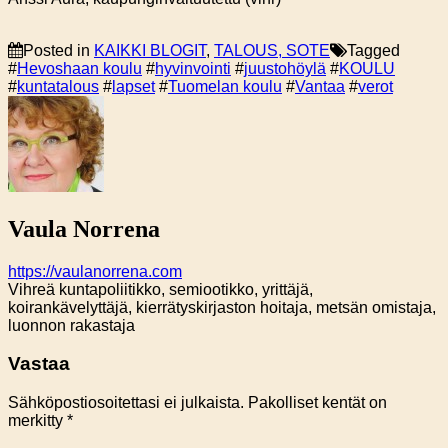
Posted in
KAIKKI BLOGIT
,
TALOUS, SOTE
Tagged
#
Hevoshaan koulu
#
hyvinvointi
#
juustohöylä
#
KOULU
#
kuntatalous
#
lapset
#
Tuomelan koulu
#
Vantaa
#
verot
Vaula Norrena
https://vaulanorrena.com
Vihreä kuntapoliitikko, semiootikko, yrittäjä,
koirankävelyttäjä, kierrätyskirjaston hoitaja, metsän omistaja,
luonnon rakastaja
Vastaa
Sähköpostiosoitettasi ei julkaista.
Pakolliset kentät on
merkitty
*