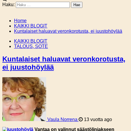
Haku:
Home
KAIKKI BLOGIT
Kuntalaiset haluavat veronkorotusta, ei juustohöylää
KAIKKI BLOGIT
TALOUS, SOTE
Kuntalaiset haluavat veronkorotusta,
ei juustohöylää
Vaula Norrena
13 vuotta ago
Vantaa on valinnut säästölinjakseen