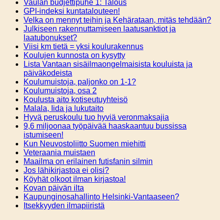
Vaulan budjettipuhe 1: Talous
GPI-indeksi kuntatalouteen!
Velka on mennyt teihin ja Kehärataan, mitäs tehdään?
Julkiseen rakennuttamiseen laatusanktiot ja
laatubonukset?
Viisi km tietä = yksi koulurakennus
Koulujen kunnosta on kysytty
Lista Vantaan sisäilmaongelmaisista kouluista ja
päiväkodeista
Koulumuistoja, paljonko on 1-1?
Koulumuistoja, osa 2
Koulusta aito kotiseutuyhteisö
Malala, Iida ja lukutaito
Hyvä peruskoulu tuo hyviä veronmaksajia
9,6 miljoonaa työpäivää haaskaantuu bussissa
istumiseen!
Kun Neuvostoliitto Suomen miehitti
Veteraania muistaen
Maailma on erilainen futisfanin silmin
Jos lähikirjastoa ei olisi?
Köyhät olkoot ilman kirjastoa!
Kovan päivän ilta
Kaupunginosahallinto Helsinki-Vantaaseen?
Itsekkyyden ilmapiiristä