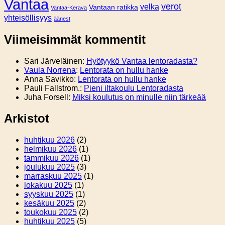
Vantaa
verot
velka
Vantaan ratikka
Vantaa-Kerava
yhteisöllisyys
äänest
Viimeisimmät kommentit
Sari Järveläinen
:
Hyötyykö Vantaa lentoradasta?
Vaula Norrena
:
Lentorata on hullu hanke
Anna Savikko
:
Lentorata on hullu hanke
Pauli Fallstrom.
:
Pieni iltakoulu Lentoradasta
Juha Forsell
:
Miksi koulutus on minulle niin tärkeää
Arkistot
huhtikuu 2026
(2)
helmikuu 2026
(1)
tammikuu 2026
(1)
joulukuu 2025
(3)
marraskuu 2025
(1)
lokakuu 2025
(1)
syyskuu 2025
(1)
kesäkuu 2025
(2)
toukokuu 2025
(2)
huhtikuu 2025
(5)