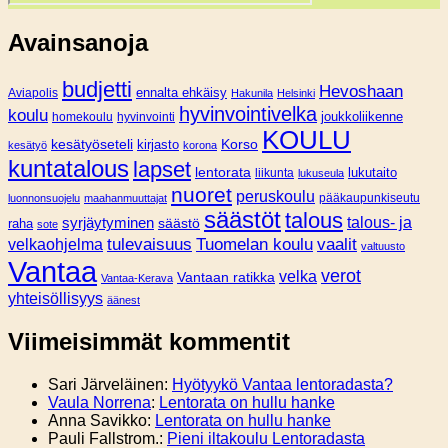
Avainsanoja
budjetti
Hevoshaan
Aviapolis
ennalta ehkäisy
Hakunila
Helsinki
hyvinvointivelka
koulu
joukkoliikenne
homekoulu
hyvinvointi
KOULU
Korso
kesätyöseteli
kirjasto
kesätyö
korona
kuntatalous
lapset
lentorata
lukutaito
liikunta
lukuseula
nuoret
peruskoulu
pääkaupunkiseutu
luonnonsuojelu
maahanmuuttajat
säästöt
talous
syrjäytyminen
talous- ja
säästö
raha
sote
tulevaisuus
Tuomelan koulu
vaalit
velkaohjelma
valtuusto
Vantaa
verot
velka
Vantaan ratikka
Vantaa-Kerava
yhteisöllisyys
äänest
Viimeisimmät kommentit
Sari Järveläinen
:
Hyötyykö Vantaa lentoradasta?
Vaula Norrena
:
Lentorata on hullu hanke
Anna Savikko
:
Lentorata on hullu hanke
Pauli Fallstrom.
:
Pieni iltakoulu Lentoradasta