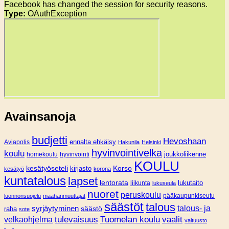
Facebook has changed the session for security reasons.
Type:
OAuthException
Avainsanoja
budjetti
Hevoshaan
Aviapolis
ennalta ehkäisy
Hakunila
Helsinki
hyvinvointivelka
koulu
joukkoliikenne
homekoulu
hyvinvointi
KOULU
Korso
kesätyöseteli
kirjasto
kesätyö
korona
kuntatalous
lapset
lentorata
lukutaito
liikunta
lukuseula
nuoret
peruskoulu
pääkaupunkiseutu
luonnonsuojelu
maahanmuuttajat
säästöt
talous
syrjäytyminen
talous- ja
säästö
raha
sote
tulevaisuus
Tuomelan koulu
vaalit
velkaohjelma
valtuusto