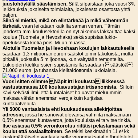
juustohöylällä säästämisen.
Sillä silpaistaan joka vuosi 3%
leikkauksia jokaiselta toimialalta, jokaisesta osastosta yhtä
paljon.
Siinä ei mietitä, mikä on elintärkeää ja mikä vähemmän
tärkeää
, vaan leikataan kaikilta saman verran. Tämän
johdosta mm. koulusektorilla on nyt aikomus lakkauttaa kaksi
koulua (Tuomela ja Hevoshaka) sekä supistaa lukio-
opetuksesta kieliä pois. Muun muassa.
Aiotulla Tuomelan ja Hevoshaan koulujen lakkautuksella
saadaan 1,3 miljoonan euron säästöt toimintakuluista, mutta
pitkällä juoksulla 5 miljoonaa, kun vältytään remonteilta.
Lukioiden kielikurssien supistamisilla saadaan säästöä
71.000 euroa, ja tuhansia kielitaidottomia lukiolaisia.
Vuosi sitten olimme Näpit irti koulusta-liikkeessä
vastustamassa 100 kouluavustajan
irtisanomista
. Silloin
kävi selvästi ilmi, että kuntalaiset haluavat mieluummin
maksaa vähän enemmän veroja kuin kurjistaa
kuntapalveluita.
Yli 5000 vantaalaista ehti kuukaudessa allekirjoittaa
adressin
, jossa he sanoivat olevansa valmiita maksamaan
0,5% enemmän kuntaveroa, jotta kouluista ei tarvitse tinkiä.
Itse asiassa 0,5% veronkorotus riittäisi pelastamaan sekä
koulut että sosiaalitoimen
. Se tekisi keskimäärin 11 e/ kk
keskimääräiselle vantaalaiselle veronmaksajalle (bruttotulot