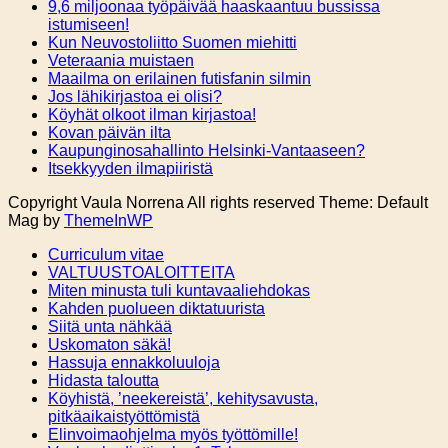
9,6 miljoonaa työpäivää haaskaantuu bussissa
istumiseen!
Kun Neuvostoliitto Suomen miehitti
Veteraania muistaen
Maailma on erilainen futisfanin silmin
Jos lähikirjastoa ei olisi?
Köyhät olkoot ilman kirjastoa!
Kovan päivän ilta
Kaupunginosahallinto Helsinki-Vantaaseen?
Itsekkyyden ilmapiiristä
Copyright Vaula Norrena All rights reserved Theme: Default
Mag by
ThemeInWP
Curriculum vitae
VALTUUSTOALOITTEITA
Miten minusta tuli kuntavaaliehdokas
Kahden puolueen diktatuurista
Siitä unta nähkää
Uskomaton säkä!
Hassuja ennakkoluuloja
Hidasta taloutta
Köyhistä, ’neekereistä’, kehitysavusta,
pitkäaikaistyöttömistä
Elinvoimaohjelma myös työttömille!