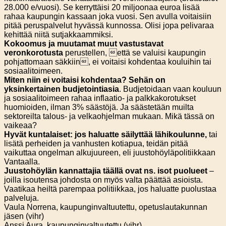
28.000 e/vuosi). Se kerryttäisi 20 miljoonaa euroa lisää
rahaa kaupungin kassaan joka vuosi. Sen avulla voitaisiin
pitää peruspalvelut hyvässä kunnossa. Olisi jopa pelivaraa
kehittää niitä sutjakkaammiksi.
Kokoomus ja muutamat muut vastustavat
veronkorotusta
perustellen, että se valuisi kaupungin
pohjattomaan säkkiin, ei voitaisi kohdentaa kouluihin tai
sosiaalitoimeen.
Miten niin ei voitaisi kohdentaa? Sehän on
yksinkertainen budjetointiasia
. Budjetoidaan vaan kouluun
ja sosiaalitoimeen rahaa inflaatio- ja palkkakorotukset
huomioiden, ilman 3% säästöjä. Ja säästetään muilta
sektoreilta talous- ja velkaohjelman mukaan. Mikä tässä on
vaikeaa?
Hyvät kuntalaiset: jos haluatte säilyttää lähikoulunne,
tai
lisätä perheiden ja vanhusten kotiapua, teidän pitää
vaikuttaa ongelman alkujuureen, eli juustohöyläpolitiikkaan
Vantaalla.
Juustohöylän kannattajia täällä ovat ns. isot puolueet
–
joilla isoutensa johdosta on myös valta päättää asioista.
Vaatikaa heiltä parempaa politiikkaa, jos haluatte puolustaa
palveluja.
Vaula Norrena, kaupunginvaltuutettu, opetuslautakunnan
jäsen (vihr)
Anssi Aura, kaupunginvaltuutettu (vihr)