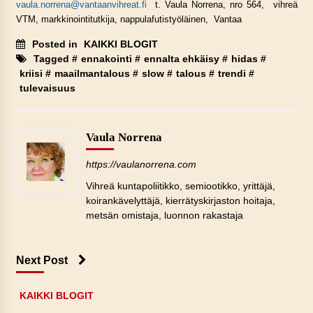
vaula.norrena@vantaanvihreat.fi
t. Vaula Norrena, nro 564, vihreä
VTM, markkinointitutkija, nappulafutistyöläinen, Vantaa
Posted in
KAIKKI BLOGIT
Tagged #
ennakointi
#
ennalta ehkäisy
#
hidas
#
kriisi
#
maailmantalous
#
slow
#
talous
#
trendi
#
tulevaisuus
Vaula Norrena
https://vaulanorrena.com
Vihreä kuntapoliitikko, semiootikko, yrittäjä,
koirankävelyttäjä, kierrätyskirjaston hoitaja,
metsän omistaja, luonnon rakastaja
Next Post
KAIKKI BLOGIT