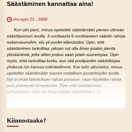
Säästäminen kannattaa aina!
ma syys 22 , 2008
Kun olin pieni, minua opetettiin säästämään pienen vihreän
säästöpossun avulla. 3-vuotiaasta 6-vuotiaaseen säästin rahoja
nukenvaunuihin, siis yli puolet elämästäni. Opin, että
säästäminen tarkoittaa: jaksan nyt olla ilman jotakin pientä
ylimääräistä, jotta sitten joskus saan jotain suurempaa. Opin
myös, mitä tarkoittaa korko, kun sitä postipankin säästökirjaa
yhdessä isin kanssa tutkiskelimme. Kun tulin aikuiseksi, minua
opetettiin säästämään suuren metallisen juustohöylän avulla.
Nyt ei enää laitettukaan rahaa possuun, vaan höylättiin rahaa
pois yhteisestä lompakosta. Opin että säästäminen
tarkoittaakin: olen nyt ilman jotakin päivittäistä […]
Kiinnostaako?