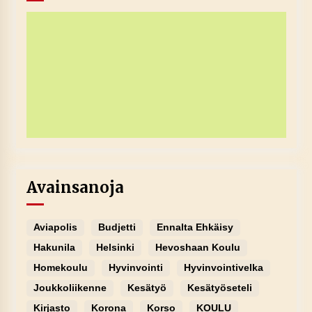
Avainsanoja
Aviapolis
Budjetti
Ennalta Ehkäisy
Hakunila
Helsinki
Hevoshaan Koulu
Homekoulu
Hyvinvointi
Hyvinvointivelka
Joukkoliikenne
Kesätyö
Kesätyöseteli
Kirjasto
Korona
Korso
KOULU