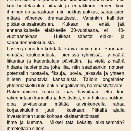
kun hoidetaankin hitaasti ja ennakkoon, ennen kuin
ihminen on sairaskaan, niin hokkus pokkus, sairauksien
määrä vähenee dramaattisesti. Varsinkin kalliiden
pitkäaikaissairauksien. Kukaan ei enää jää
ennenaikaiselle eläkkeelle 30-vuotiaana, ei 40-
vuotiaanakaan. Huikeat säästöt eläke- ja
sairaudenhoitokuluista.
Lasten ja nuorten kohdalla kaava toimii näin: Pannaan
x-määrä kouluopetusta pienissä ryhmissä, y-määrä
liikuntaa ja kädentaitoja päivittäin, ja vielä z-määrä
hidasta huolenpitoa joka ilta, niin saadaankin n:nteen
potenssiin tuottavia, fiksuja, luovia, jaksavia ja yhteen
hiileen puhaltavia kansalaisia. Tällöin ongelmien
yhteenlaskettu tulo onkin negatiivinen, hämmästyttävää!
Rakentamisen kohdalla taas havaitaan, että kun
rakennetaan kunnolla ja kestävästi, niin hokkus pokkus,
eipä tarvitsekaan mättää kaivinkoneella rahaa
korjauskuluihin, juuri koskaan. Pitkällä ajalla
investointien tuotto kohoaa käsittämättömästi.
Ihme ja kumma. Miksei tätä keksitty aikaisemmin?
ihmetellään silloin.