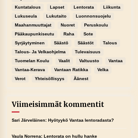
Kuntatalous
Lapset
Lentorata
Liikunta
Lukuseula
Lukutaito
Luonnonsuojelu
Maahanmuuttajat
Nuoret
Peruskoulu
Pääkaupunkiseutu
Raha
Sote
Syrjäytyminen
Säästö
Säästöt
Talous
Talous- Ja Velkaohjelma
Tulevaisuus
Tuomelan Koulu
Vaalit
Valtuusto
Vantaa
Vantaa-Kerava
Vantaan Ratikka
Velka
Verot
Yhteisöllisyys
Äänest
Viimeisimmät kommentit
Sari Järveläinen
:
Hyötyykö Vantaa lentoradasta?
Vaula Norrena
:
Lentorata on hullu hanke