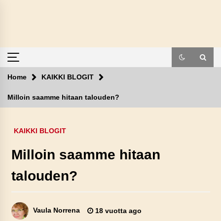
Skip
to
content
Home
KAIKKI BLOGIT
Milloin saamme hitaan talouden?
KAIKKI BLOGIT
Milloin saamme hitaan
talouden?
Vaula Norrena
18 vuotta ago