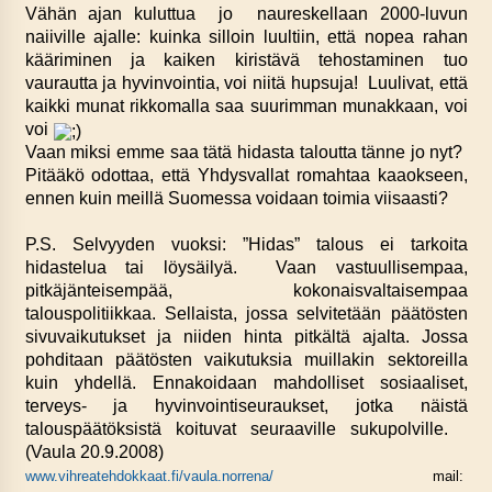
Vähän ajan kuluttua jo naureskellaan 2000-luvun
naiiville ajalle: kuinka silloin luultiin, että nopea rahan
kääriminen ja kaiken kiristävä tehostaminen tuo
vaurautta ja hyvinvointia, voi niitä hupsuja! Luulivat, että
kaikki munat rikkomalla saa suurimman munakkaan, voi
voi
Vaan miksi emme saa tätä hidasta taloutta tänne jo nyt?
Pitääkö odottaa, että Yhdysvallat romahtaa kaaokseen,
ennen kuin meillä Suomessa voidaan toimia viisaasti?
P.S. Selvyyden vuoksi: ”Hidas” talous ei tarkoita
hidastelua tai löysäilyä. Vaan vastuullisempaa,
pitkäjänteisempää, kokonaisvaltaisempaa
talouspolitiikkaa. Sellaista, jossa selvitetään päätösten
sivuvaikutukset ja niiden hinta pitkältä ajalta. Jossa
pohditaan päätösten vaikutuksia muillakin sektoreilla
kuin yhdellä. Ennakoidaan mahdolliset sosiaaliset,
terveys- ja hyvinvointiseuraukset, jotka näistä
talouspäätöksistä koituvat seuraaville sukupolville.
(Vaula 20.9.2008)
www.vihreatehdokkaat.fi/vaula.norrena/
mail: