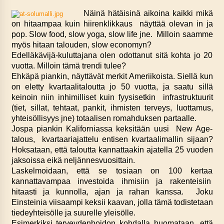
Näinä hätäisinä aikoina kaikki mikä
on hitaampaa kuin hiirenklikkaus näyttää olevan in ja
pop. Slow food, slow yoga, slow life jne. Milloin saamme
myös hitaan talouden, slow economyn?
Edelläkävijä-kuluttajana olen odottanut sitä kohta jo 20
vuotta. Milloin tämä trendi tulee?
Ehkäpä piankin, näyttävät merkit Ameriikoista. Siellä kun
on eletty kvartaalitaloutta jo 50 vuotta, ja saatu sillä
keinoin niin inhimilliset kuin fyysisetkin infrastruktuurit
(tiet, sillat, tehtaat, pankit, ihmisten terveys, luottamus,
yhteisöllisyys jne) totaalisen romahduksen partaalle.
Jospa piankin Kaliforniassa keksitään uusi New Age-
talous, kvartaariajattelu entisen kvartaalimallin sijaan?
Hoksataan, että taloutta kannattaakin ajatella 25 vuoden
jaksoissa eikä neljännesvuosittain.
Laskelmoidaan, että se tosiaan on 100 kertaa
kannattavampaa investoida ihmisiin ja rakenteisiin
hitaasti ja kunnolla, ajan ja rahan kanssa. Joku
Einsteinia viisaampi keksii kaavan, jolla tämä todistetaan
tiedeyhteisölle ja suurelle yleisölle.
Esimerkiksi terveydenhoidon kohdalla huomataan, että