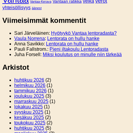
verot
velka
Vantaan ratikka
Vantaa-Kerava
yhteisöllisyys
äänest
Viimeisimmät kommentit
Sari Järveläinen
:
Hyötyykö Vantaa lentoradasta?
Vaula Norrena
:
Lentorata on hullu hanke
Anna Savikko
:
Lentorata on hullu hanke
Pauli Fallstrom.
:
Pieni iltakoulu Lentoradasta
Juha Forsell
:
Miksi koulutus on minulle niin tärkeää
Arkistot
huhtikuu 2026
(2)
helmikuu 2026
(1)
tammikuu 2026
(1)
joulukuu 2025
(3)
marraskuu 2025
(1)
lokakuu 2025
(1)
syyskuu 2025
(1)
kesäkuu 2025
(2)
toukokuu 2025
(2)
huhtikuu 2025
(5)