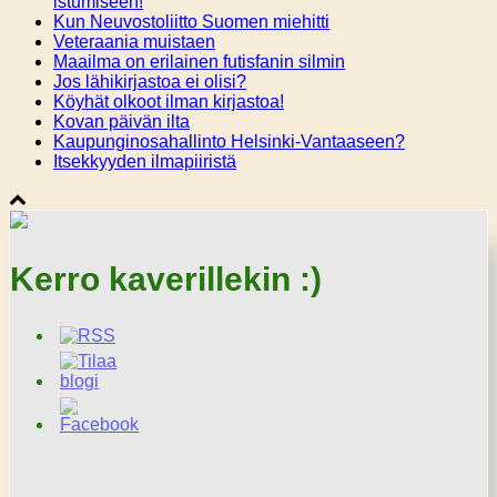
istumiseen!
Kun Neuvostoliitto Suomen miehitti
Veteraania muistaen
Maailma on erilainen futisfanin silmin
Jos lähikirjastoa ei olisi?
Köyhät olkoot ilman kirjastoa!
Kovan päivän ilta
Kaupunginosahallinto Helsinki-Vantaaseen?
Itsekkyyden ilmapiiristä
Kerro kaverillekin :)