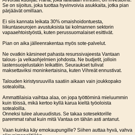
Se on sijoitus, joka tuottaa hyvinvoivia asukkaita, jotka pian
pärjäävät omillaan.
Ei siis kannata leikata 30% omaishoidontuesta,
liikuntaseurojen avustuksista tai kolmannen sektorin
vapaaehtoistyöstä, kuten perussuomalaiset esittivät.
Pian on aika jälleenrakentaa myös sote-palvelut.
Ne ovatkin kärsineet pahasta resurssivajeesta Vantaan
talous- ja velkaohjelmien johdosta. Ne budjetit, jolloin
lastensuojelustakin leikattiin. Seuraukset tulivat
maksettaviksi moninkertaisina, kuten Vihreät ennustivat.
Talouden kiristysruuvilla saatiin aikaan vain joukkopako
sotealoilta.
Ammattilaisia vaihtaa alaa, on jopa työttöminä mieluummin
kuin töissä, mikä kertoo kyllä karua kieltä työoloista
sotealoilla.
Onneksi tulee alueuudistus. Se takaa sotesektorille
paremmat rahat kuin mitä Vantaa on tähän asti antanut.
Vaan kuinka käy emokaupungille? Siihen auttaa hyvä, vahva