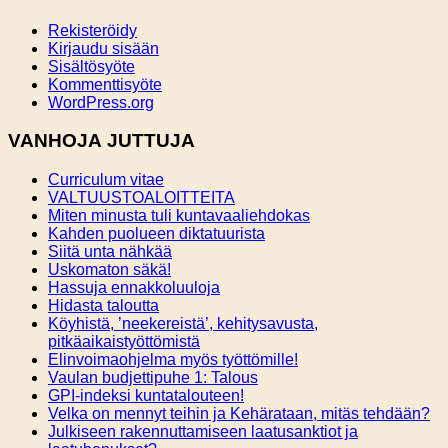
Rekisteröidy
Kirjaudu sisään
Sisältösyöte
Kommenttisyöte
WordPress.org
VANHOJA JUTTUJA
Curriculum vitae
VALTUUSTOALOITTEITA
Miten minusta tuli kuntavaaliehdokas
Kahden puolueen diktatuurista
Siitä unta nähkää
Uskomaton säkä!
Hassuja ennakkoluuloja
Hidasta taloutta
Köyhistä, ’neekereistä’, kehitysavusta,
pitkäaikaistyöttömistä
Elinvoimaohjelma myös työttömille!
Vaulan budjettipuhe 1: Talous
GPI-indeksi kuntatalouteen!
Velka on mennyt teihin ja Kehärataan, mitäs tehdään?
Julkiseen rakennuttamiseen laatusanktiot ja