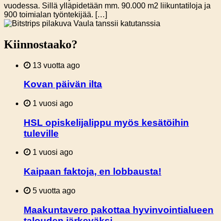
vuodessa. Sillä ylläpidetään mm. 90.000 m2 liikuntatiloja ja
900 toimialan työntekijää. […]
Kiinnostaako?
13 vuotta ago
Kovan päivän ilta
1 vuosi ago
HSL opiskelijalippu myös kesätöihin
tuleville
1 vuosi ago
Kaipaan faktoja, en lobbausta!
5 vuotta ago
Maakuntavero pakottaa hyvinvointialueen
talouden järkeväksi