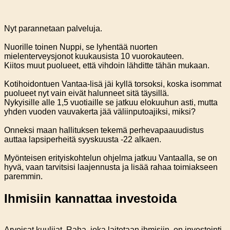
Nyt parannetaan palveluja.
Nuorille toinen Nuppi, se lyhentää nuorten
mielenterveysjonot kuukausista 10 vuorokauteen.
Kiitos muut puolueet, että vihdoin lähditte tähän mukaan.
Kotihoidontuen Vantaa-lisä jäi kyllä torsoksi, koska isommat
puolueet nyt vain eivät halunneet sitä täysillä.
Nykyisille alle 1,5 vuotiaille se jatkuu elokuuhun asti, mutta
yhden vuoden vauvakerta jää väliinputoajiksi, miksi?
Onneksi maan hallituksen tekemä perhevapaauudistus
auttaa lapsiperheitä syyskuusta -22 alkaen.
Myönteisen erityiskohtelun ohjelma jatkuu Vantaalla, se on
hyvä, vaan tarvitsisi laajennusta ja lisää rahaa toimiakseen
paremmin.
Ihmisiin kannattaa investoida
Arvoisat kuulijat. Raha, joka laitetaan ihmisiin, on investointi.