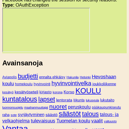
Type:
OAuthException
Avainsanoja
budjetti
Hevoshaan
Aviapolis
ennalta ehkäisy
Hakunila
Helsinki
hyvinvointivelka
koulu
joukkoliikenne
homekoulu
hyvinvointi
KOULU
Korso
kesätyöseteli
kirjasto
kesätyö
korona
kuntatalous
lapset
lentorata
lukutaito
liikunta
lukuseula
nuoret
peruskoulu
pääkaupunkiseutu
luonnonsuojelu
maahanmuuttajat
säästöt
talous
syrjäytyminen
talous- ja
säästö
raha
sote
tulevaisuus
Tuomelan koulu
vaalit
velkaohjelma
valtuusto
Vantaa