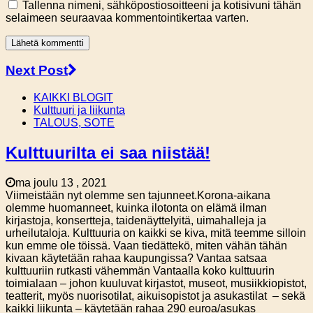
Tallenna nimeni, sähköpostiosoitteeni ja kotisivuni tähän
selaimeen seuraavaa kommentointikertaa varten.
Next Post
KAIKKI BLOGIT
Kulttuuri ja liikunta
TALOUS, SOTE
Kulttuurilta ei saa niistää!
ma joulu 13 , 2021
Viimeistään nyt olemme sen tajunneet.Korona-aikana
olemme huomanneet, kuinka ilotonta on elämä ilman
kirjastoja, konsertteja, taidenäyttelyitä, uimahalleja ja
urheilutaloja. Kulttuuria on kaikki se kiva, mitä teemme silloin
kun emme ole töissä. Vaan tiedättekö, miten vähän tähän
kivaan käytetään rahaa kaupungissa? Vantaa satsaa
kulttuuriin rutkasti vähemmän Vantaalla koko kulttuurin
toimialaan – johon kuuluvat kirjastot, museot, musiikkiopistot,
teatterit, myös nuorisotilat, aikuisopistot ja asukastilat – sekä
kaikki liikunta – käytetään rahaa 290 euroa/asukas