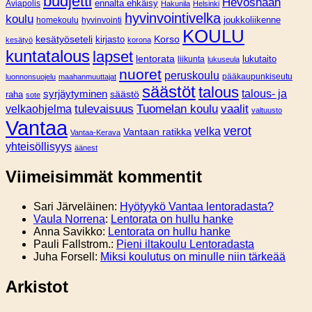
budjetti
Hevoshaan
Aviapolis
ennalta ehkäisy
Hakunila
Helsinki
hyvinvointivelka
koulu
joukkoliikenne
homekoulu
hyvinvointi
KOULU
Korso
kesätyöseteli
kirjasto
kesätyö
korona
kuntatalous
lapset
lentorata
lukutaito
liikunta
lukuseula
nuoret
peruskoulu
pääkaupunkiseutu
luonnonsuojelu
maahanmuuttajat
säästöt
talous
syrjäytyminen
talous- ja
säästö
raha
sote
tulevaisuus
Tuomelan koulu
vaalit
velkaohjelma
valtuusto
Vantaa
verot
velka
Vantaan ratikka
Vantaa-Kerava
yhteisöllisyys
äänest
Viimeisimmät kommentit
Sari Järveläinen
:
Hyötyykö Vantaa lentoradasta?
Vaula Norrena
:
Lentorata on hullu hanke
Anna Savikko
:
Lentorata on hullu hanke
Pauli Fallstrom.
:
Pieni iltakoulu Lentoradasta
Juha Forsell
:
Miksi koulutus on minulle niin tärkeää
Arkistot