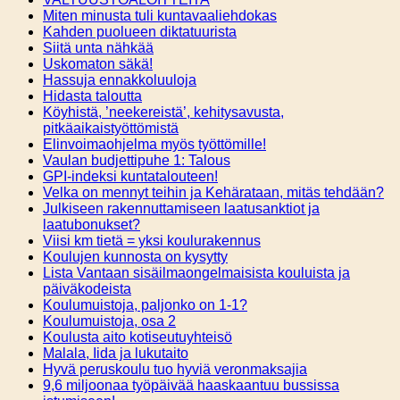
Miten minusta tuli kuntavaaliehdokas
Kahden puolueen diktatuurista
Siitä unta nähkää
Uskomaton säkä!
Hassuja ennakkoluuloja
Hidasta taloutta
Köyhistä, ’neekereistä’, kehitysavusta,
pitkäaikaistyöttömistä
Elinvoimaohjelma myös työttömille!
Vaulan budjettipuhe 1: Talous
GPI-indeksi kuntatalouteen!
Velka on mennyt teihin ja Kehärataan, mitäs tehdään?
Julkiseen rakennuttamiseen laatusanktiot ja
laatubonukset?
Viisi km tietä = yksi koulurakennus
Koulujen kunnosta on kysytty
Lista Vantaan sisäilmaongelmaisista kouluista ja
päiväkodeista
Koulumuistoja, paljonko on 1-1?
Koulumuistoja, osa 2
Koulusta aito kotiseutuyhteisö
Malala, Iida ja lukutaito
Hyvä peruskoulu tuo hyviä veronmaksajia
9,6 miljoonaa työpäivää haaskaantuu bussissa