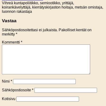
Vihreä kuntapoliitikko, semiootikko, yrittäjä,
koirankävelyttäjä, kierrätyskirjaston hoitaja, metsän omistaja,
luonnon rakastaja
Vastaa
Sähköpostiosoitettasi ei julkaista.
Pakolliset kentät on
merkitty
*
Kommentti
*
Nimi
*
Sähköpostiosoite
*
Kotisivu