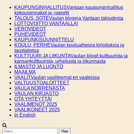
Skip
KAUPUNGINHALLITUS
Vantaan kaupunginhallitus
to
kokousennakot ja -raportit
content
TALOUS, SOTE
Vaulan blogeja Vantaan taloudesta
LOTTOVOITTO VANTAALLA!
VEROVIDEOT
PUHEVIDEOT
KAUPUNKISUUNNITTELU
KOULU, PERHE
Vaulan kouluaiheisia kirjoituksia ja
taustatietoa
KULTTUURI JA LIIKUNTA
Vaulan blogit kulttuurista ja
kansankulttuurista, urheilusta ja liikunnasta
ILMASTO JA LUONTO
MAAILMA
VAALIT
Vaulan vaaliteemat eri vaaleissa
VALTUUSTOALOITTEET
VAULA NORRENASTA
VAULAN KIRJASTO
OTA YHTEYTTÄ!
VAALIMENOT 2025
VAALIKONEET 2025
In English
Haku: