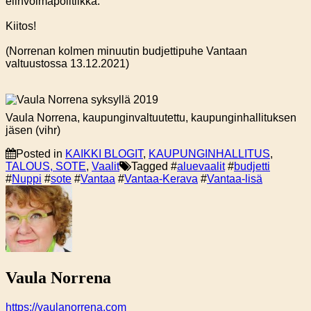
elinvoimapolitiikka.
Kiitos!
(Norrenan kolmen minuutin budjettipuhe Vantaan
valtuustossa 13.12.2021)
Vaula Norrena, kaupunginvaltuutettu, kaupunginhallituksen
jäsen (vihr)
Posted in
KAIKKI BLOGIT
,
KAUPUNGINHALLITUS
,
TALOUS, SOTE
,
Vaalit
Tagged #
aluevaalit
#
budjetti
#
Nuppi
#
sote
#
Vantaa
#
Vantaa-Kerava
#
Vantaa-lisä
Vaula Norrena
https://vaulanorrena.com