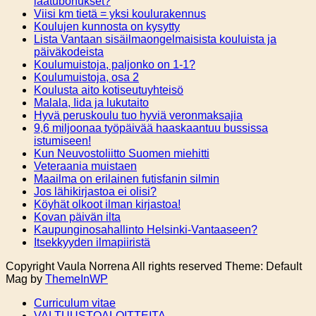
laatubonukset?
Viisi km tietä = yksi koulurakennus
Koulujen kunnosta on kysytty
Lista Vantaan sisäilmaongelmaisista kouluista ja
päiväkodeista
Koulumuistoja, paljonko on 1-1?
Koulumuistoja, osa 2
Koulusta aito kotiseutuyhteisö
Malala, Iida ja lukutaito
Hyvä peruskoulu tuo hyviä veronmaksajia
9,6 miljoonaa työpäivää haaskaantuu bussissa
istumiseen!
Kun Neuvostoliitto Suomen miehitti
Veteraania muistaen
Maailma on erilainen futisfanin silmin
Jos lähikirjastoa ei olisi?
Köyhät olkoot ilman kirjastoa!
Kovan päivän ilta
Kaupunginosahallinto Helsinki-Vantaaseen?
Itsekkyyden ilmapiiristä
Copyright Vaula Norrena All rights reserved Theme: Default
Mag by
ThemeInWP
Curriculum vitae
VALTUUSTOALOITTEITA