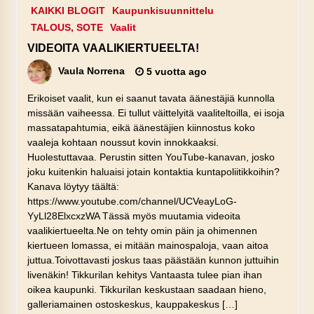
KAIKKI BLOGIT
Kaupunkisuunnittelu
TALOUS, SOTE
Vaalit
VIDEOITA VAALIKIERTUEELTA!
Vaula Norrena
5 vuotta ago
Erikoiset vaalit, kun ei saanut tavata äänestäjiä kunnolla
missään vaiheessa. Ei tullut väittelyitä vaaliteltoilla, ei isoja
massatapahtumia, eikä äänestäjien kiinnostus koko
vaaleja kohtaan noussut kovin innokkaaksi.
Huolestuttavaa. Perustin sitten YouTube-kanavan, josko
joku kuitenkin haluaisi jotain kontaktia kuntapoliitikkoihin?
Kanava löytyy täältä:
https://www.youtube.com/channel/UCVeayLoG-
YyLl28ElxcxzWA Tässä myös muutamia videoita
vaalikiertueelta.Ne on tehty omin päin ja ohimennen
kiertueen lomassa, ei mitään mainospaloja, vaan aitoa
juttua.Toivottavasti joskus taas päästään kunnon juttuihin
livenäkin! Tikkurilan kehitys Vantaasta tulee pian ihan
oikea kaupunki. Tikkurilan keskustaan saadaan hieno,
galleriamainen ostoskeskus, kauppakeskus […]