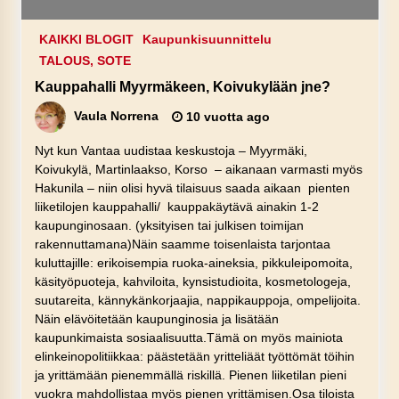
KAIKKI BLOGIT
Kaupunkisuunnittelu
TALOUS, SOTE
Kauppahalli Myyrmäkeen, Koivukylään jne?
Vaula Norrena
10 vuotta ago
Nyt kun Vantaa uudistaa keskustoja – Myyrmäki,
Koivukylä, Martinlaakso, Korso – aikanaan varmasti myös
Hakunila – niin olisi hyvä tilaisuus saada aikaan pienten
liiketilojen kauppahalli/ kauppakäytävä ainakin 1-2
kaupunginosaan. (yksityisen tai julkisen toimijan
rakennuttamana)Näin saamme toisenlaista tarjontaa
kuluttajille: erikoisempia ruoka-aineksia, pikkuleipomoita,
käsityöpuoteja, kahviloita, kynsistudioita, kosmetologeja,
suutareita, kännykänkorjaajia, nappikauppoja, ompelijoita.
Näin elävöitetään kaupunginosia ja lisätään
kaupunkimaista sosiaalisuutta.Tämä on myös mainiota
elinkeinopolitiikkaa: päästetään yritteliäät työttömät töihin
ja yrittämään pienemmällä riskillä. Pienen liiketilan pieni
vuokra mahdollistaa myös pienen yrittämisen.Osa tiloista