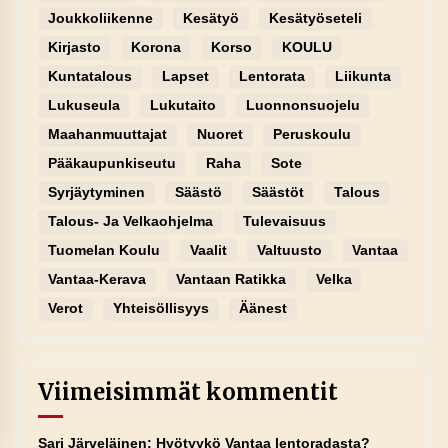
Joukkoliikenne
Kesätyö
Kesätyöseteli
Kirjasto
Korona
Korso
KOULU
Kuntatalous
Lapset
Lentorata
Liikunta
Lukuseula
Lukutaito
Luonnonsuojelu
Maahanmuuttajat
Nuoret
Peruskoulu
Pääkaupunkiseutu
Raha
Sote
Syrjäytyminen
Säästö
Säästöt
Talous
Talous- Ja Velkaohjelma
Tulevaisuus
Tuomelan Koulu
Vaalit
Valtuusto
Vantaa
Vantaa-Kerava
Vantaan Ratikka
Velka
Verot
Yhteisöllisyys
Äänest
Viimeisimmät kommentit
Sari Järveläinen
:
Hyötyykö Vantaa lentoradasta?