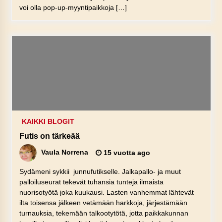
voi olla pop-up-myyntipaikkoja […]
KAIKKI BLOGIT
Futis on tärkeää
Vaula Norrena
15 vuotta ago
Sydämeni sykkii junnufutikselle. Jalkapallo- ja muut
palloiluseurat tekevät tuhansia tunteja ilmaista
nuorisotyötä joka kuukausi. Lasten vanhemmat lähtevät
ilta toisensa jälkeen vetämään harkkoja, järjestämään
turnauksia, tekemään talkootytötä, jotta paikkakunnan