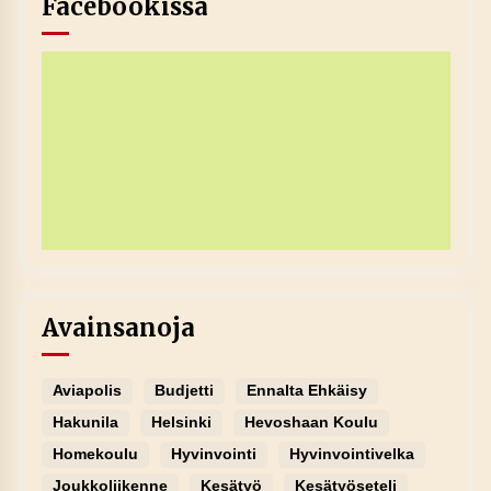
Facebookissa
Avainsanoja
Aviapolis
Budjetti
Ennalta Ehkäisy
Hakunila
Helsinki
Hevoshaan Koulu
Homekoulu
Hyvinvointi
Hyvinvointivelka
Joukkoliikenne
Kesätyö
Kesätyöseteli