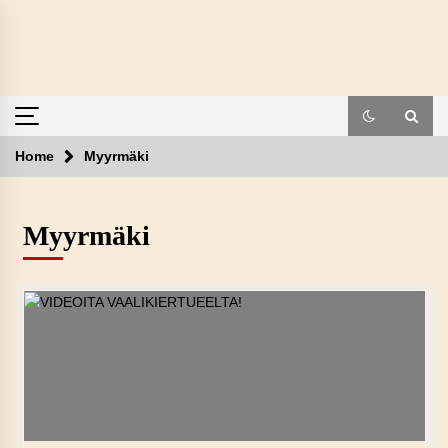
Skip
to
content
Home
Myyrmäki
Myyrmäki