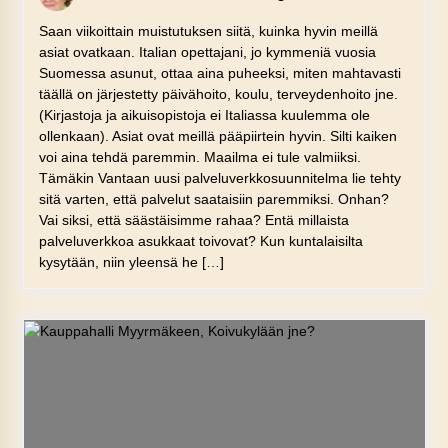
Saan viikoittain muistutuksen siitä, kuinka hyvin meillä
asiat ovatkaan. Italian opettajani, jo kymmeniä vuosia
Suomessa asunut, ottaa aina puheeksi, miten mahtavasti
täällä on järjestetty päivähoito, koulu, terveydenhoito jne.
(Kirjastoja ja aikuisopistoja ei Italiassa kuulemma ole
ollenkaan). Asiat ovat meillä pääpiirtein hyvin. Silti kaiken
voi aina tehdä paremmin. Maailma ei tule valmiiksi.
Tämäkin Vantaan uusi palveluverkkosuunnitelma lie tehty
sitä varten, että palvelut saataisiin paremmiksi. Onhan?
Vai siksi, että säästäisimme rahaa? Entä millaista
palveluverkkoa asukkaat toivovat? Kun kuntalaisilta
kysytään, niin yleensä he […]