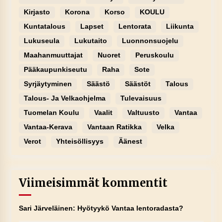
Kirjasto
Korona
Korso
KOULU
Kuntatalous
Lapset
Lentorata
Liikunta
Lukuseula
Lukutaito
Luonnonsuojelu
Maahanmuuttajat
Nuoret
Peruskoulu
Pääkaupunkiseutu
Raha
Sote
Syrjäytyminen
Säästö
Säästöt
Talous
Talous- Ja Velkaohjelma
Tulevaisuus
Tuomelan Koulu
Vaalit
Valtuusto
Vantaa
Vantaa-Kerava
Vantaan Ratikka
Velka
Verot
Yhteisöllisyys
Äänest
Viimeisimmät kommentit
Sari Järveläinen
:
Hyötyykö Vantaa lentoradasta?