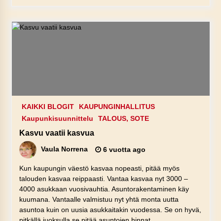
KAIKKI BLOGIT
KAUPUNGINHALLITUS
Kaupunkisuunnittelu
TALOUS, SOTE
Kasvu vaatii kasvua
Vaula Norrena
6 vuotta ago
Kun kaupungin väestö kasvaa nopeasti, pitää myös
talouden kasvaa reippaasti. Vantaa kasvaa nyt 3000 –
4000 asukkaan vuosivauhtia. Asuntorakentaminen käy
kuumana. Vantaalle valmistuu nyt yhtä monta uutta
asuntoa kuin on uusia asukkaitakin vuodessa. Se on hyvä,
pitkällä juoksulla se pitää asuntojen hinnat