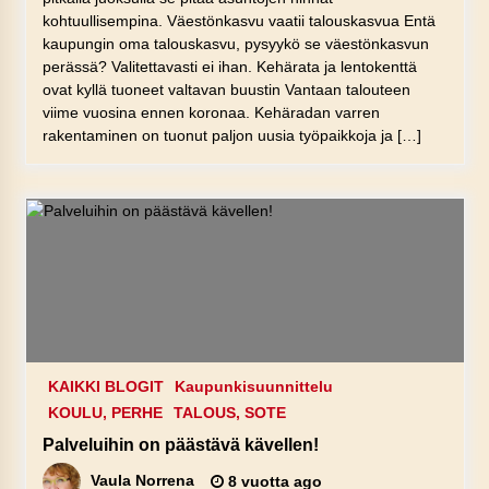
kohtuullisempina. Väestönkasvu vaatii talouskasvua Entä
kaupungin oma talouskasvu, pysyykö se väestönkasvun
perässä? Valitettavasti ei ihan. Kehärata ja lentokenttä
ovat kyllä tuoneet valtavan buustin Vantaan talouteen
viime vuosina ennen koronaa. Kehäradan varren
rakentaminen on tuonut paljon uusia työpaikkoja ja […]
KAIKKI BLOGIT
Kaupunkisuunnittelu
KOULU, PERHE
TALOUS, SOTE
Palveluihin on päästävä kävellen!
Vaula Norrena
8 vuotta ago