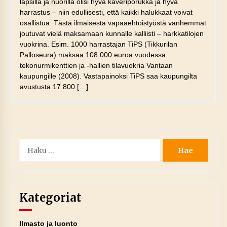
lapsilla ja nuorilla olisi hyvä kaveriporukka ja hyvä
harrastus – niin edullisesti, että kaikki halukkaat voivat
osallistua. Tästä ilmaisesta vapaaehtoistyöstä vanhemmat
joutuvat vielä maksamaan kunnalle kalliisti – harkkatilojen
vuokrina. Esim. 1000 harrastajan TiPS (Tikkurilan
Palloseura) maksaa 108.000 euroa vuodessa
tekonurmikenttien ja -hallien tilavuokria Vantaan
kaupungille (2008). Vastapainoksi TiPS saa kaupungilta
avustusta 17.800 […]
Haku:
Kategoriat
Ilmasto ja luonto