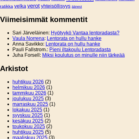
verot
velka
yhteisöllisyys
ratikka
äänest
Viimeisimmät kommentit
Sari Järveläinen
:
Hyötyykö Vantaa lentoradasta?
Vaula Norrena
:
Lentorata on hullu hanke
Anna Savikko
:
Lentorata on hullu hanke
Pauli Fallstrom.
:
Pieni iltakoulu Lentoradasta
Juha Forsell
:
Miksi koulutus on minulle niin tärkeää
Arkistot
huhtikuu 2026
(2)
helmikuu 2026
(1)
tammikuu 2026
(1)
joulukuu 2025
(3)
marraskuu 2025
(1)
lokakuu 2025
(1)
syyskuu 2025
(1)
kesäkuu 2025
(2)
toukokuu 2025
(2)
huhtikuu 2025
(5)
maaliskuu 2025
(3)