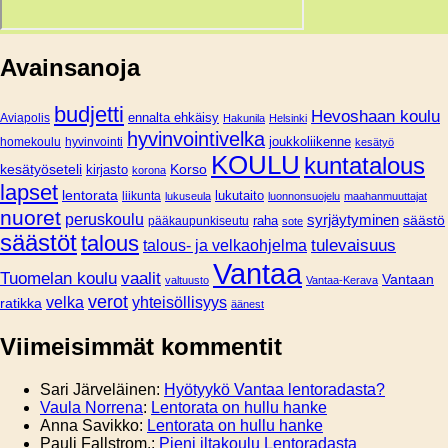
Avainsanoja
budjetti
Hevoshaan koulu
Aviapolis
ennalta ehkäisy
Hakunila
Helsinki
hyvinvointivelka
joukkoliikenne
homekoulu
hyvinvointi
kesätyö
KOULU
kuntatalous
Korso
kesätyöseteli
kirjasto
korona
lapset
lentorata
lukutaito
liikunta
lukuseula
luonnonsuojelu
maahanmuuttajat
nuoret
peruskoulu
syrjäytyminen
säästö
pääkaupunkiseutu
raha
sote
säästöt
talous
tulevaisuus
talous- ja velkaohjelma
Vantaa
Tuomelan koulu
vaalit
Vantaan
valtuusto
Vantaa-Kerava
verot
velka
yhteisöllisyys
ratikka
äänest
Viimeisimmät kommentit
Sari Järveläinen
:
Hyötyykö Vantaa lentoradasta?
Vaula Norrena
:
Lentorata on hullu hanke
Anna Savikko
:
Lentorata on hullu hanke
Pauli Fallstrom.
:
Pieni iltakoulu Lentoradasta