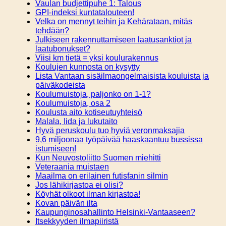
Vaulan budjettipuhe 1: Talous
GPI-indeksi kuntatalouteen!
Velka on mennyt teihin ja Kehärataan, mitäs
tehdään?
Julkiseen rakennuttamiseen laatusanktiot ja
laatubonukset?
Viisi km tietä = yksi koulurakennus
Koulujen kunnosta on kysytty
Lista Vantaan sisäilmaongelmaisista kouluista ja
päiväkodeista
Koulumuistoja, paljonko on 1-1?
Koulumuistoja, osa 2
Koulusta aito kotiseutuyhteisö
Malala, Iida ja lukutaito
Hyvä peruskoulu tuo hyviä veronmaksajia
9,6 miljoonaa työpäivää haaskaantuu bussissa
istumiseen!
Kun Neuvostoliitto Suomen miehitti
Veteraania muistaen
Maailma on erilainen futisfanin silmin
Jos lähikirjastoa ei olisi?
Köyhät olkoot ilman kirjastoa!
Kovan päivän ilta
Kaupunginosahallinto Helsinki-Vantaaseen?
Itsekkyyden ilmapiiristä