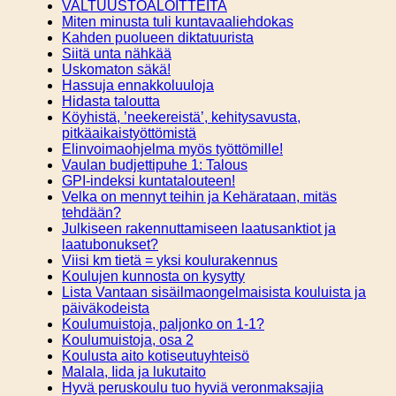
VALTUUSTOALOITTEITA
Miten minusta tuli kuntavaaliehdokas
Kahden puolueen diktatuurista
Siitä unta nähkää
Uskomaton säkä!
Hassuja ennakkoluuloja
Hidasta taloutta
Köyhistä, ’neekereistä’, kehitysavusta,
pitkäaikaistyöttömistä
Elinvoimaohjelma myös työttömille!
Vaulan budjettipuhe 1: Talous
GPI-indeksi kuntatalouteen!
Velka on mennyt teihin ja Kehärataan, mitäs
tehdään?
Julkiseen rakennuttamiseen laatusanktiot ja
laatubonukset?
Viisi km tietä = yksi koulurakennus
Koulujen kunnosta on kysytty
Lista Vantaan sisäilmaongelmaisista kouluista ja
päiväkodeista
Koulumuistoja, paljonko on 1-1?
Koulumuistoja, osa 2
Koulusta aito kotiseutuyhteisö
Malala, Iida ja lukutaito
Hyvä peruskoulu tuo hyviä veronmaksajia