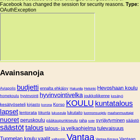
Facebook has changed the session for security reasons.
Type:
OAuthException
Avainsanoja
budjetti
Hevoshaan koulu
Aviapolis
ennalta ehkäisy
Hakunila
Helsinki
hyvinvointivelka
joukkoliikenne
homekoulu
hyvinvointi
kesätyö
KOULU
kuntatalous
Korso
kesätyöseteli
kirjasto
korona
lapset
lentorata
lukutaito
liikunta
lukuseula
luonnonsuojelu
maahanmuuttajat
nuoret
peruskoulu
syrjäytyminen
säästö
pääkaupunkiseutu
raha
sote
säästöt
talous
tulevaisuus
talous- ja velkaohjelma
Vantaa
Tuomelan koulu
vaalit
Vantaan
valtuusto
Vantaa-Kerava