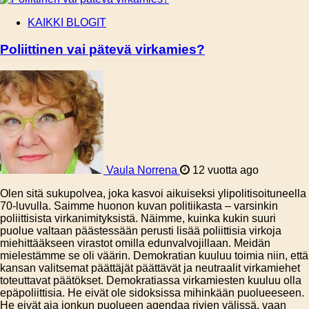
KAIKKI BLOGIT
Poliittinen vai pätevä virkamies?
Vaula Norrena
12 vuotta ago
Olen sitä sukupolvea, joka kasvoi aikuiseksi ylipolitisoituneella
70-luvulla. Saimme huonon kuvan politiikasta – varsinkin
poliittisista virkanimityksistä. Näimme, kuinka kukin suuri
puolue valtaan päästessään perusti lisää poliittisia virkoja
miehittääkseen virastot omilla edunvalvojillaan. Meidän
mielestämme se oli väärin. Demokratian kuuluu toimia niin, että
kansan valitsemat päättäjät päättävät ja neutraalit virkamiehet
toteuttavat päätökset. Demokratiassa virkamiesten kuuluu olla
epäpoliittisia. He eivät ole sidoksissa mihinkään puolueeseen.
He eivät aja jonkun puolueen agendaa rivien välissä, vaan