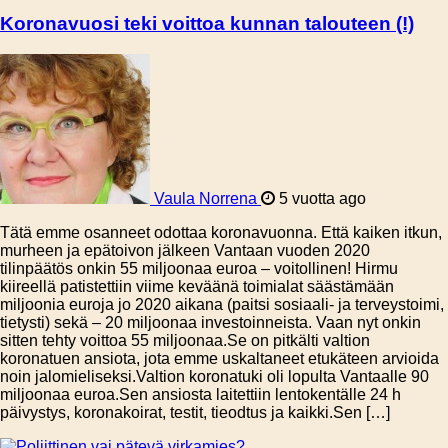
Koronavuosi teki voittoa kunnan talouteen (!)
Vaula Norrena
5 vuotta ago
Tätä emme osanneet odottaa koronavuonna. Että kaiken itkun,
murheen ja epätoivon jälkeen Vantaan vuoden 2020
tilinpäätös onkin 55 miljoonaa euroa – voitollinen! Hirmu
kiireellä patistettiin viime keväänä toimialat säästämään
miljoonia euroja jo 2020 aikana (paitsi sosiaali- ja terveystoimi,
tietysti) sekä – 20 miljoonaa investoinneista. Vaan nyt onkin
sitten tehty voittoa 55 miljoonaa.Se on pitkälti valtion
koronatuen ansiota, jota emme uskaltaneet etukäteen arvioida
noin jalomieliseksi.Valtion koronatuki oli lopulta Vantaalle 90
miljoonaa euroa.Sen ansiosta laitettiin lentokentälle 24 h
päivystys, koronakoirat, testit, tieodtus ja kaikki.Sen […]