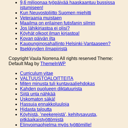
9,6 miljoonaa työpäivää haaskaantuu bussissa
istumiseen!
Kun Neuvostoliitto Suomen miehitti
Veteraania muistaen
Maailma on erilainen futisfanin silmin
Jos lähikirjastoa ei olisi?
Köyhät olkoot ilman kirjastoa!
Kovan päivän ilta
Kaupunginosahallinto Helsinki-Vantaaseen?
Itsekkyyden ilmapiiristä
Copyright Vaula Norrena All rights reserved Theme:
Default Mag by
ThemeInWP
Curriculum vitae
VALTUUSTOALOITTEITA
Miten minusta tuli kuntavaaliehdokas
Kahden puolueen diktatuurista
Siitä unta nähkää
Uskomaton säkä!
Hassuja ennakkoluuloja
Hidasta taloutta
Köyhistä, ’neekereistä’, kehitysavusta,
pitkäaikaistyöttömistä
Elinvoimaohjelma myös työttömille!