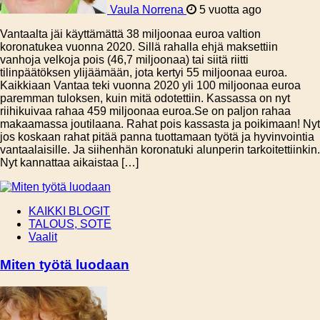
Vaula Norrena
5 vuotta ago
Vantaalta jäi käyttämättä 38 miljoonaa euroa valtion
koronatukea vuonna 2020. Sillä rahalla ehjä maksettiin
vanhoja velkoja pois (46,7 miljoonaa) tai siitä riitti
tilinpäätöksen ylijäämään, jota kertyi 55 miljoonaa euroa.
Kaikkiaan Vantaa teki vuonna 2020 yli 100 miljoonaa euroa
paremman tuloksen, kuin mitä odotettiin. Kassassa on nyt
riihikuivaa rahaa 459 miljoonaa euroa.Se on paljon rahaa
makaamassa joutilaana. Rahat pois kassasta ja poikimaan! Nyt
jos koskaan rahat pitää panna tuottamaan työtä ja hyvinvointia
vantaalaisille. Ja siihenhän koronatuki alunperin tarkoitettiinkin.
Nyt kannattaa aikaistaa […]
KAIKKI BLOGIT
TALOUS, SOTE
Vaalit
Miten työtä luodaan