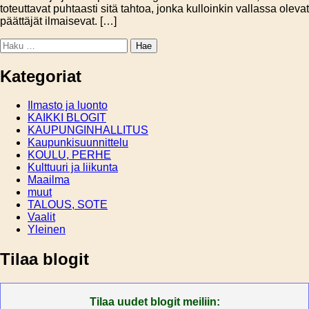
toteuttavat puhtaasti sitä tahtoa, jonka kulloinkin vallassa olevat
päättäjät ilmaisevat. […]
Haku:
Kategoriat
Ilmasto ja luonto
KAIKKI BLOGIT
KAUPUNGINHALLITUS
Kaupunkisuunnittelu
KOULU, PERHE
Kulttuuri ja liikunta
Maailma
muut
TALOUS, SOTE
Vaalit
Yleinen
Tilaa blogit
Tilaa uudet blogit meiliin: