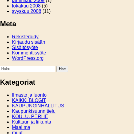
tammikuu 2009
(1)
lokakuu 2008
(5)
syyskuu 2008
(11)
Meta
Rekisteröidy
Kirjaudu sisään
Sisältösyöte
Kommenttisyöte
WordPress.org
Haku:
Kategoriat
Ilmasto ja luonto
KAIKKI BLOGIT
KAUPUNGINHALLITUS
Kaupunkisuunnittelu
KOULU, PERHE
Kulttuuri ja liikunta
Maailma
muut