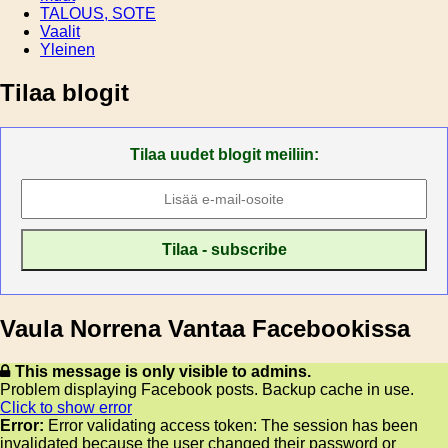
TALOUS, SOTE
Vaalit
Yleinen
Tilaa blogit
Tilaa uudet blogit meiliin:
Vaula Norrena Vantaa Facebookissa
This message is only visible to admins.
Problem displaying Facebook posts. Backup cache in use.
Click to show error
Error:
Error validating access token: The session has been
invalidated because the user changed their password or