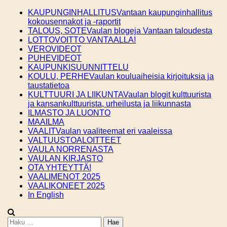
Skip
KAUPUNGINHALLITUS
Vantaan kaupunginhallitus
to
kokousennakot ja -raportit
content
TALOUS, SOTE
Vaulan blogeja Vantaan taloudesta
LOTTOVOITTO VANTAALLA!
VEROVIDEOT
PUHEVIDEOT
KAUPUNKISUUNNITTELU
KOULU, PERHE
Vaulan kouluaiheisia kirjoituksia ja
taustatietoa
KULTTUURI JA LIIKUNTA
Vaulan blogit kulttuurista
ja kansankulttuurista, urheilusta ja liikunnasta
ILMASTO JA LUONTO
MAAILMA
VAALIT
Vaulan vaaliteemat eri vaaleissa
VALTUUSTOALOITTEET
VAULA NORRENASTA
VAULAN KIRJASTO
OTA YHTEYTTÄ!
VAALIMENOT 2025
VAALIKONEET 2025
In English
Haku: