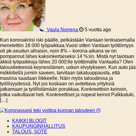
Vaula Norrena
5 vuotta ago
Kun koronakriisi iski päälle, pelkästään Vantaan lentoasemalla
menetettiin 16 000 työpaikkaa.Vuosi sitten Vantaan työttömyys
oli pk-seudun alhaisin, noin 8% – korona-aikana se on
pompannut lähes kaksinkertaiseksi 14 %:iin. Mistä nyt taiotaan
äkkiä työpaikkoja lähes 20 000:lle työttömälle Vantaalla? Olen
taloustieteessä keynesiläinen, uskon elvytykseen. Kun auto jää
mökkitiellä jumiin saveen, tarvitaan takatuuppausta, että
masiina saadaan liikkeelle. Näin myös taloudessa ja
työllisyydessä. Nyt jos koskaan on avitettava yrityksiä
jatkamaan ja työllistämään porukkaa. Konkreettisin keinoin,
jotka vaikuttavat heti. Konkreettiset ja nopeat keinot Palkkatuki,
[…]
KAIKKI BLOGIT
KAUPUNGINHALLITUS
TALOUS, SOTE