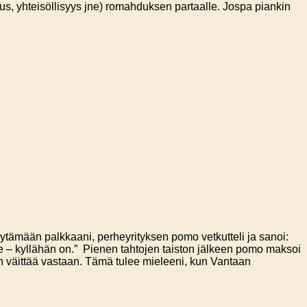
ottamus, yhteisöllisyys jne) romahduksen partaalle. Jospa piankin
tämään palkkaani, perheyrityksen pomo vetkutteli ja sanoi:
 c’e – kyllähän on.” Pienen tahtojen taiston jälkeen pomo maksoi
sin väittää vastaan. Tämä tulee mieleeni, kun Vantaan