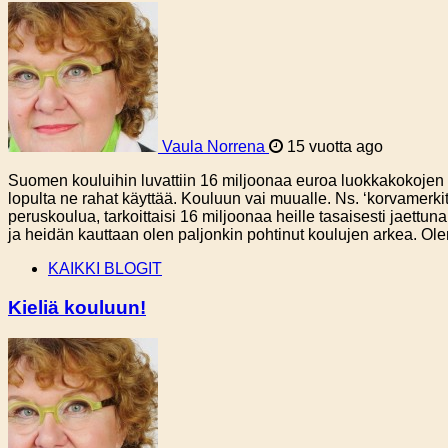
Vaula Norrena
15 vuotta ago
Suomen kouluihin luvattiin 16 miljoonaa euroa luokkakokojen p
lopulta ne rahat käyttää. Kouluun vai muualle. Ns. ‘korvamerk
peruskoulua, tarkoittaisi 16 miljoonaa heille tasaisesti jaettu
ja heidän kauttaan olen paljonkin pohtinut koulujen arkea. O
KAIKKI BLOGIT
Kieliä kouluun!