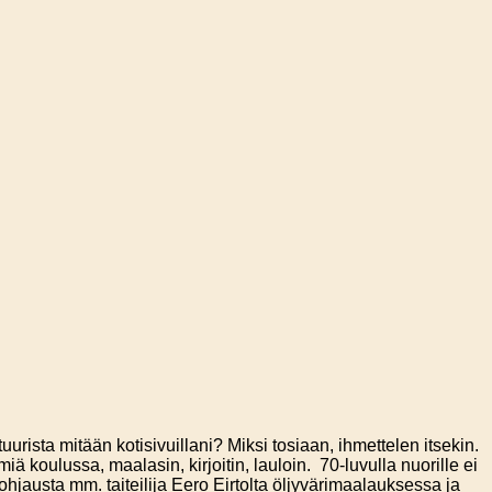
tuurista mitään kotisivuillani? Miksi tosiaan, ihmettelen itsekin.
 koulussa, maalasin, kirjoitin, lauloin. 70-luvulla nuorille ei
ohjausta mm. taiteilija Eero Eirtolta öljyvärimaalauksessa ja