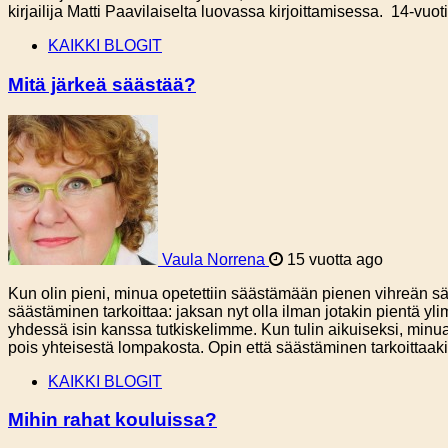
kirjailija Matti Paavilaiselta luovassa kirjoittamisessa. 14-v
KAIKKI BLOGIT
Mitä järkeä säästää?
Vaula Norrena
15 vuotta ago
Kun olin pieni, minua opetettiin säästämään pienen vihreän sä
säästäminen tarkoittaa: jaksan nyt olla ilman jotakin pientä yli
yhdessä isin kanssa tutkiskelimme. Kun tulin aikuiseksi, minu
pois yhteisestä lompakosta. Opin että säästäminen tarkoittaakin:
KAIKKI BLOGIT
Mihin rahat kouluissa?