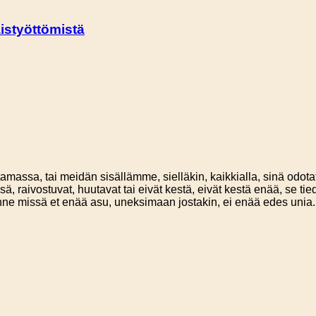
aistyöttömistä
amassa, tai meidän sisällämme, sielläkin, kaikkialla, sinä odota
hinsä, raivostuvat, huutavat tai eivät kestä, eivät kestä enää, se 
 sinne missä et enää asu, uneksimaan jostakin, ei enää edes unia. 