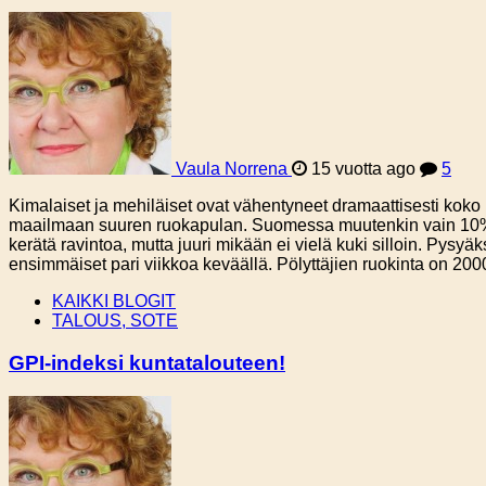
Vaula Norrena
15 vuotta ago
5
Kimalaiset ja mehiläiset ovat vähentyneet dramaattisesti koko 
maailmaan suuren ruokapulan. Suomessa muutenkin vain 10% kim
kerätä ravintoa, mutta juuri mikään ei vielä kuki silloin. Pys
ensimmäiset pari viikkoa keväällä. Pölyttäjien ruokinta on 2000-l
KAIKKI BLOGIT
TALOUS, SOTE
GPI-indeksi kuntatalouteen!