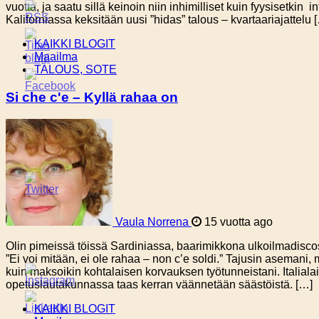
vuotta, ja saatu sillä keinoin niin inhimilliset kuin fyysisetkin i
Kaliforniassa keksitään uusi ”hidas” talous – kvartaariajattelu 
KAIKKI BLOGIT
Maailma
TALOUS, SOTE
Si che c'e – Kyllä rahaa on
Vaula Norrena
15 vuotta ago
Olin pimeissä töissä Sardiniassa, baarimikkona ulkoilmadisco
”Ei voi mitään, ei ole rahaa – non c’e soldi.” Tajusin asemani,
kuin maksoikin kohtalaisen korvauksen työtunneistani. Italialai
opetuslautakunnassa taas kerran väännetään säästöistä. […]
KAIKKI BLOGIT