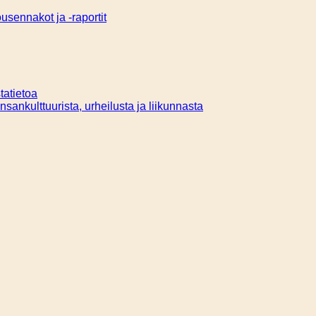
sennakot ja -raportit
tatietoa
ansankulttuurista, urheilusta ja liikunnasta