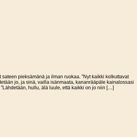
t sateen pieksämänä ja ilman ruokaa. ”Nyt kaikki kolkuttavat
tiedetään jo, ja sinä, vailla isänmaata, kananrääpäle kainalossasi
”Lähdetään, hullu, älä luule, että kaikki on jo niin […]