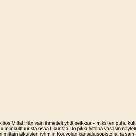
 kiitos Milla! Hän vain ihmetteli yhtä seikkaa – miksi en puhu kult
iinkulttuurista osaa liikuntaa. Jo pikkutyttönä väsäsin näytelmiä
 nimittäin aikuisten ryhmiin Kouvolan kansalaisopistolla, ja sain 