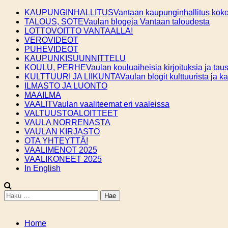
Skip
KAUPUNGINHALLITUS
Vantaan kaupunginhallitus kokou
to
TALOUS, SOTE
Vaulan blogeja Vantaan taloudesta
content
LOTTOVOITTO VANTAALLA!
VEROVIDEOT
PUHEVIDEOT
KAUPUNKISUUNNITTELU
KOULU, PERHE
Vaulan kouluaiheisia kirjoituksia ja taus
KULTTUURI JA LIIKUNTA
Vaulan blogit kulttuurista ja k
ILMASTO JA LUONTO
MAAILMA
VAALIT
Vaulan vaaliteemat eri vaaleissa
VALTUUSTOALOITTEET
VAULA NORRENASTA
VAULAN KIRJASTO
OTA YHTEYTTÄ!
VAALIMENOT 2025
VAALIKONEET 2025
In English
Haku:
Home