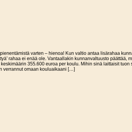
ienentämistä varten – hienoa! Kun valtio antaa lisärahaa kunnal
ittyä’ rahaa ei enää ole. Vantaallakin kunnanvaltuusto päättää,
na keskimäärin 355.600 euroa per koulu. Mihin sinä laittaisit tu
len verrannut omaan kouluaikaani […]