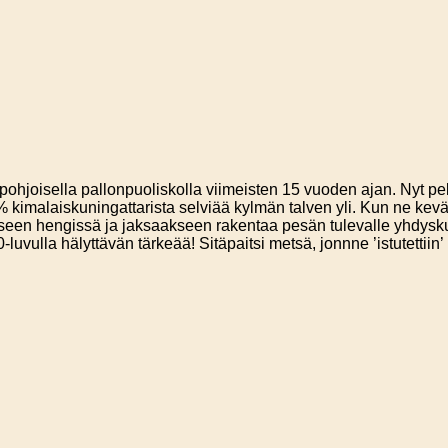
pohjoisella pallonpuoliskolla viimeisten 15 vuoden ajan. Nyt pel
alaiskuningattarista selviää kylmän talven yli. Kun ne kevääll
yäkseen hengissä ja jaksaakseen rakentaa pesän tulevalle yhdysku
uvulla hälyttävän tärkeää! Sitäpaitsi metsä, jonnne ’istutettiin’ 