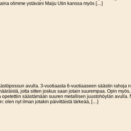
uotiaina olimme ystäväni Maiju Utin kanssa myös […]
ästöpossun avulla. 3-vuotiaasta 6-vuotiaaseen säästin rahoja nuk
määräistä, jotta sitten joskus saan jotain suurempaa. Opin myös, 
a opetettiin säästämään suuren metallisen juustohöylän avulla. 
 olen nyt ilman jotakin päivittäistä tärkeää, […]