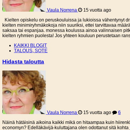
Vaula Norrena
15 vuotta ago
Kielten opiskelu on peruskouluissa ja lukioissa vähentynyt dram
kielten minimiryhmäkokoja niin suuriksi, ettei tarvittavaa määrää
saksaa tai espanjaa. monessa koulussa ainoa valinnaisen pitkän 
kielten ryhmien puolesta! Jos yhteen kouluun perustetaan ran
KAIKKI BLOGIT
TALOUS, SOTE
Hidasta taloutta
Vaula Norrena
15 vuotta ago
6
Näinä hätäisinä aikoina kaikki mikä on hitaampaa kuin hiirenk
economyn? Edelläkävijä-kuluttajana olen odottanut sitä kohta jo