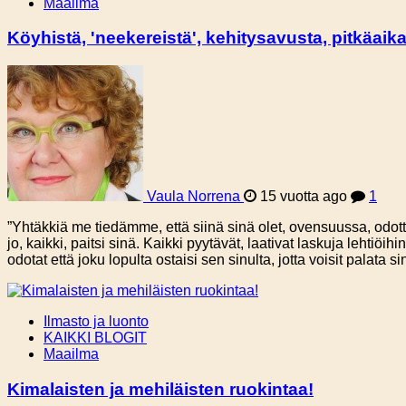
Maailma
Köyhistä, 'neekereistä', kehitysavusta, pitkäaik
Vaula Norrena
15 vuotta ago
1
”Yhtäkkiä me tiedämme, että siinä sinä olet, ovensuussa, odott
jo, kaikki, paitsi sinä. Kaikki pyytävät, laativat laskuja lehtiöi
odotat että joku lopulta ostaisi sen sinulta, jotta voisit palata
Ilmasto ja luonto
KAIKKI BLOGIT
Maailma
Kimalaisten ja mehiläisten ruokintaa!