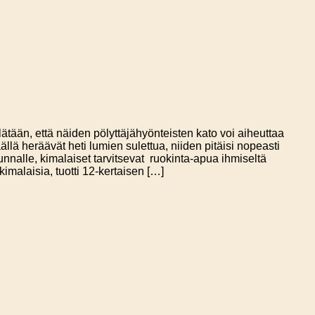
ätään, että näiden pölyttäjähyönteisten kato voi aiheuttaa
ä heräävät heti lumien sulettua, niiden pitäisi nopeasti
nnalle, kimalaiset tarvitsevat ruokinta-apua ihmiseltä
kimalaisia, tuotti 12-kertaisen […]