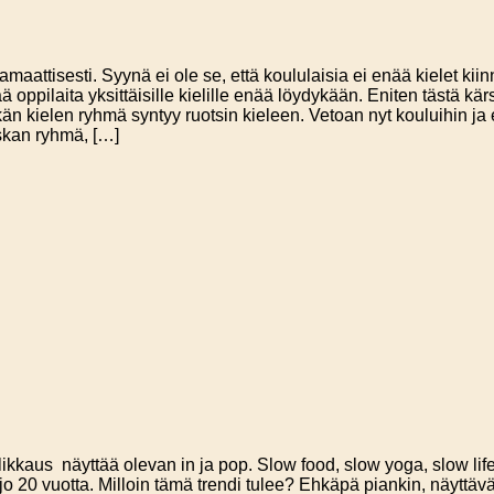
aattisesti. Syynä ei ole se, että koululaisia ei enää kielet kii
 oppilaita yksittäisille kielille enää löydykään. Eniten tästä kär
kielen ryhmä syntyy ruotsin kieleen. Vetoan nyt kouluihin ja eri
skan ryhmä, […]
likkaus näyttää olevan in ja pop. Slow food, slow yoga, slow li
 20 vuotta. Milloin tämä trendi tulee? Ehkäpä piankin, näyttävät 