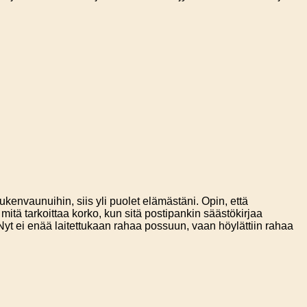
envaunuihin, siis yli puolet elämästäni. Opin, että
mitä tarkoittaa korko, kun sitä postipankin säästökirjaa
Nyt ei enää laitettukaan rahaa possuun, vaan höylättiin rahaa