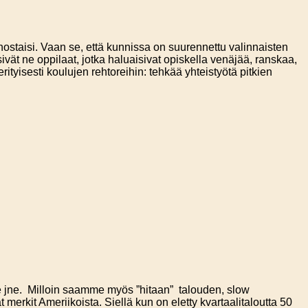
nnostaisi. Vaan se, että kunnissa on suurennettu valinnaisten
sivät ne oppilaat, jotka haluaisivat opiskella venäjää, ranskaa,
tyisesti koulujen rehtoreihin: tehkää yhteistyötä pitkien
fe jne. Milloin saamme myös ”hitaan” talouden, slow
merkit Ameriikoista. Siellä kun on eletty kvartaalitaloutta 50