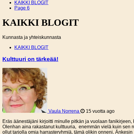
KAIKKI BLOGIT
Page 6
KAIKKI BLOGIT
Kunnasta ja yhteiskunnasta
KAIKKI BLOGIT
Kulttuuri on tärkeää!
Vaula Norrena
15 vuotta ago
Eräs äänestäjäni kirjoitti minulle pitkän ja vuolaan fanikirjeen,
Olenhan aina rakastanut kulttuuria, enemmän vielä kuin sen ruum
ollut tarjolla omia harrasteryhmiä, tämä olikin onneni. Änkesin