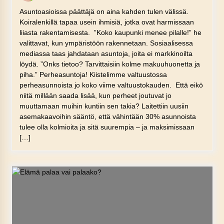
Asuntoasioissa päättäjä on aina kahden tulen välissä.
Koiralenkillä tapaa usein ihmisiä, jotka ovat harmissaan
liiasta rakentamisesta. ”Koko kaupunki menee pilalle!” he
valittavat, kun ympäristöön rakennetaan. Sosiaalisessa
mediassa taas jahdataan asuntoja, joita ei markkinoilta
löydä. ”Onks tietoo? Tarvittaisiin kolme makuuhuonetta ja
piha.” Perheasuntoja! Kiistelimme valtuustossa
perheasunnoista jo koko viime valtuustokauden. Että eikö
niitä millään saada lisää, kun perheet joutuvat jo
muuttamaan muihin kuntiin sen takia? Laitettiin uusiin
asemakaavoihin sääntö, että vähintään 30% asunnoista
tulee olla kolmioita ja sitä suurempia – ja maksimissaan
[…]