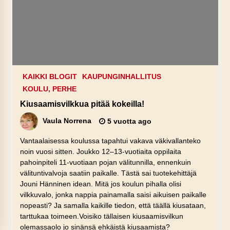
KAIKKI BLOGIT
KAUPUNGINHALLITUS
KOULU, PERHE
Kiusaamisvilkkua pitää kokeilla!
Vaula Norrena
5 vuotta ago
Vantaalaisessa koulussa tapahtui vakava väkivallanteko
noin vuosi sitten. Joukko 12–13-vuotiaita oppilaita
pahoinpiteli 11-vuotiaan pojan välitunnilla, ennenkuin
välituntivalvoja saatiin paikalle. Tästä sai tuotekehittäjä
Jouni Hänninen idean. Mitä jos koulun pihalla olisi
vilkkuvalo, jonka nappia painamalla saisi aikuisen paikalle
nopeasti? Ja samalla kaikille tiedon, että täällä kiusataan,
tarttukaa toimeen.Voisiko tällaisen kiusaamisvilkun
olemassaolo jo sinänsä ehkäistä kiusaamista?