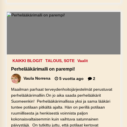
KAIKKI BLOGIT
TALOUS, SOTE
Vaalit
Perhelääkärimalli on parempi!
Vaula Norrena
5 vuotta ago
2
Maailman parhaat terveydenhoitojärjestelmät perustuvat
perhelääkärimalliin.On jo aika saada perhelääkärit
Suomeenkin! Perhelääkärimallissa yksi ja sama lääkäri
tuntee potilaan pitkältä ajalta. Hän on perillä potilaan
ruumiillisesta ja henkisestä voinnista paljon
kokonaisvaltaisemmin kuin vaihtuva satunnainen
päivystäjä. On tutkittu juttu, että potilaat kertovat