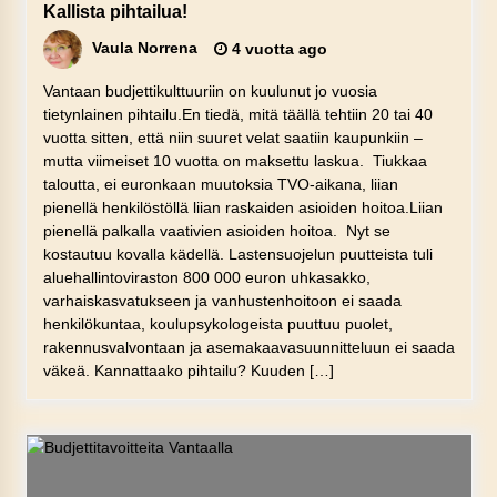
Kallista pihtailua!
Vaula Norrena
4 vuotta ago
Vantaan budjettikulttuuriin on kuulunut jo vuosia
tietynlainen pihtailu.En tiedä, mitä täällä tehtiin 20 tai 40
vuotta sitten, että niin suuret velat saatiin kaupunkiin –
mutta viimeiset 10 vuotta on maksettu laskua. Tiukkaa
taloutta, ei euronkaan muutoksia TVO-aikana, liian
pienellä henkilöstöllä liian raskaiden asioiden hoitoa.Liian
pienellä palkalla vaativien asioiden hoitoa. Nyt se
kostautuu kovalla kädellä. Lastensuojelun puutteista tuli
aluehallintoviraston 800 000 euron uhkasakko,
varhaiskasvatukseen ja vanhustenhoitoon ei saada
henkilökuntaa, koulupsykologeista puuttuu puolet,
rakennusvalvontaan ja asemakaavasuunnitteluun ei saada
väkeä. Kannattaako pihtailu? Kuuden […]