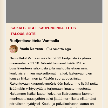
KAIKKI BLOGIT
KAUPUNGINHALLITUS
TALOUS, SOTE
Budjettitavoitteita Vantaalla
Vaula Norrena
4 vuotta ago
Neuvottelut Vantaan vuoden 2023 budjetista käydään
maanantaina 31.10. Vihreät haluavat lisätä HSL:n
bussiliikenteen rahoitusta jolla mahdollistetaan mm.
koululaisryhmien maksuttomat matkat, lastenvaunujen
kanssa liikkuminen ja Ylästön suorat bussilinjat.
Rakentuvaan kaupunkiympäristöön haluamme lisätä puita
lisäämään viihtyvyyttä ja torjumaan ilmastonmuutosta.
Haluamme lisäksi kauan kaivattua lisäresurssia luonnon
monimuotoisuustyöhön sekä jättää nurmikoita niittämättä
pörriäisten hyödyksi. Koulu- ja päiväkotiruoan laatua on