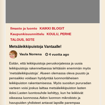
Ilmasto ja luonto
KAIKKI BLOGIT
Kaupunkisuunnittelu
KOULU, PERHE
TALOUS, SOTE
Metsäleikkipuistoja Vantaalle!
Vaula Norrena
4 vuotta ago
Esitän, että leikkipuistoja peruskorjatessa ja uusia
leikkipuistoja rakennettaessa tehtäisiin enemmän myös
’metsäleikkipuistoja’. Alueen olemassa oleva puusto ja
pensaikko voidaan hyödyntää luonnonläheisen
leikkipuiston rakentamisessa. Myös suositun pururadan
varteen voisi joskus laittaa metsäleikkipuiston lasten
iloksi.Lasten luontosuhde kehittyy, kun he leikkivät
oikeassa luonnossa.Aidon luonnon mikrobisto ja
havupuiden yhdisteet antavat lapsille parempaa