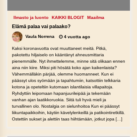
Ilmasto ja luonto
KAIKKI BLOGIT
Maailma
Elämä palaa vai palaako?
Vaula Norrena
4 vuotta ago
Kaksi koronavuotta ovat muuttaneet meitä. Pitkä,
pakotettu hiljaiselo on kääntänyt ahneusmittaria
pienemmälle. Nyt ihmettelemme, minne sitä olikaan ennen
aina niin kiire. Miksi piti hösätä koko ajan kaikenlaista?
Vähemmälläkin pärjää, olemme huomanneet. Kun ei
päässyt ulos syömään ja tapahtumiin, katsottiin telkkaria
kotona ja opeteltiin kutomaan islantilaisia villapaitoja.
Ryhdyttiin leipomaan hapanjuurileipää ja tekemään
vanhan ajan laatikkoruokia. Siitä tuli hyvä mieli ja
turvallinen olo. Nostalgia on sielunhoitoa Kun ei päässyt
liikuntapaikkoihin, käytiin kävelylenkeillä ja patikointiretkillä.
Ostettiin sukset ja alettiin taas hiihtämään, jotkut jopa […]