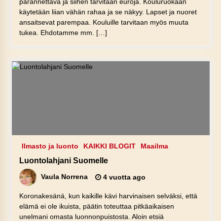
parannettava ja siihen tarvitaan euroja. Kouluruokaan
käytetään liian vähän rahaa ja se näkyy. Lapset ja nuoret
ansaitsevat parempaa. Kouluille tarvitaan myös muuta
tukea. Ehdotamme mm. […]
Ilmasto ja luonto
KAIKKI BLOGIT
Maailma
Luontolahjani Suomelle
Vaula Norrena
4 vuotta ago
Koronakesänä, kun kaikille kävi harvinaisen selväksi, että
elämä ei ole ikuista, päätin toteuttaa pitkäaikaisen
unelmani omasta luonnonpuistosta. Aloin etsiä