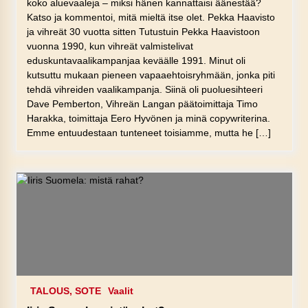
koko aluevaaleja – miksi hänen kannattaisi äänestää?
Katso ja kommentoi, mitä mieltä itse olet. Pekka Haavisto
ja vihreät 30 vuotta sitten Tutustuin Pekka Haavistoon
vuonna 1990, kun vihreät valmistelivat
eduskuntavaalikampanjaa keväälle 1991. Minut oli
kutsuttu mukaan pieneen vapaaehtoisryhmään, jonka piti
tehdä vihreiden vaalikampanja. Siinä oli puoluesihteeri
Dave Pemberton, Vihreän Langan päätoimittaja Timo
Harakka, toimittaja Eero Hyvönen ja minä copywriterina.
Emme entuudestaan tunteneet toisiamme, mutta he […]
TALOUS, SOTE
Vaalit