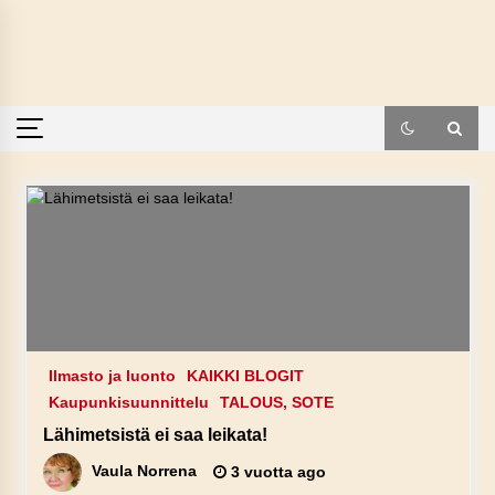
Skip
to
content
Ilmasto ja luonto
KAIKKI BLOGIT
Kaupunkisuunnittelu
TALOUS, SOTE
Lähimetsistä ei saa leikata!
Vaula Norrena
3 vuotta ago