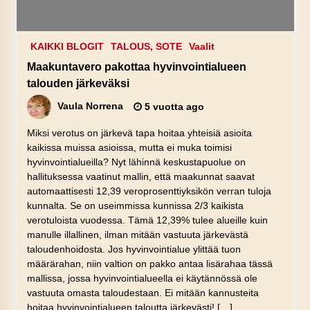
KAIKKI BLOGIT
TALOUS, SOTE
Vaalit
Maakuntavero pakottaa hyvinvointialueen
talouden järkeväksi
Vaula Norrena
5 vuotta ago
Miksi verotus on järkevä tapa hoitaa yhteisiä asioita
kaikissa muissa asioissa, mutta ei muka toimisi
hyvinvointialueilla? Nyt lähinnä keskustapuolue on
hallituksessa vaatinut mallin, että maakunnat saavat
automaattisesti 12,39 veroprosenttiyksikön verran tuloja
kunnalta. Se on useimmissa kunnissa 2/3 kaikista
verotuloista vuodessa. Tämä 12,39% tulee alueille kuin
manulle illallinen, ilman mitään vastuuta järkevästä
taloudenhoidosta. Jos hyvinvointialue ylittää tuon
määrärahan, niin valtion on pakko antaa lisärahaa tässä
mallissa, jossa hyvinvointialueella ei käytännössä ole
vastuuta omasta taloudestaan. Ei mitään kannusteita
hoitaa hyvinvointialueen taloutta järkevästi! […]