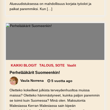
Alueuudistuksessa on mahdollisuus korjata työolot ja
palkat paremmiksi. Kun […]
KAIKKI BLOGIT
TALOUS, SOTE
Vaalit
Perhelääkärit Suomeenkin!
Vaula Norrena
5 vuotta ago
Oletteko kokeilleet julkista terveydenhuoltoa muissa
maissa? Oletteko hämmästyneet, kuinka paljon paremmin
se toimii kuin Suomessa? Minä olen. Maksutonta
Malesiassa Kerran Malesiassa sain kipeän