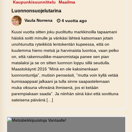
Kaupunkisuunnittelu
Maailma
Luonnonsuojelutarina
Vaula Norrena
4 vuotta ago
Kuusi vuotta sitten joku puolituttu markkinoilla tapaamani
häiskä soitti minulle ja vänkäsi lähteä katsomaan jotain
unohtunutta ryteikköä lentokentän kupeessa, että on
kuulemma hieno metsä ja harvinaista luontoa, vaan pelko
on, että rakennusliike-maanomistaja panee sen pian
matalaksi ja se on sitten luonnon loppu sillä seudulla.
Maastokäynti 2016 ”Minä en ole kaksinenkaan
luonnontuntija”, mutisin penseästi, ”mutta voin kyllä vetää
kumisaappaat jalkaani ja tulla sinne saapastelemaan
muka viksuna vihreänä ihmisenä, jos ei ketään
parempiakaan saada”. Ja niinhän siinä kävi että sovittuna
sateisena päivänä […]