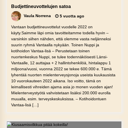
Budjettineuvottelujen satoa
Vaula Norrena
5 vuotta ago
Vantaan budjettineuvottelut vuodelle 2022 on
käyty.Saimme läpi omia tavoitteitamme todella hyvin –
varsinkin siihen nähden, että olemme vasta neljänneksi
suurin ryhmä Vantaalla nykyään. Toinen Nuppi ja
kotihoidon Vantaa-lisä – Perustetaan toinen
nuortenkeskus Nuppi, se tulee todennäköisesti Länsi-
Vantaalle, 12 auttajaa + 2 hallintohenkilöä, hintalappu 1
miljoona/vuosi, vuonna 2022 se tekee 600.000 e. Tämä
lyhentää nuorten mielenterveysjonoja useista kuukausista
10 vuorokauteen 2022 aikana. Iso voitto, tämä on
leimallisesti vihreiden ajama asia jo monen vuoden ajan!
Mielenterveystyötä vahvistetaan lisäksi 200.000 eurolla
muualla, esim. terveyskeskuksissa. – Kotihoidontuen
Vantaa-lisä […]