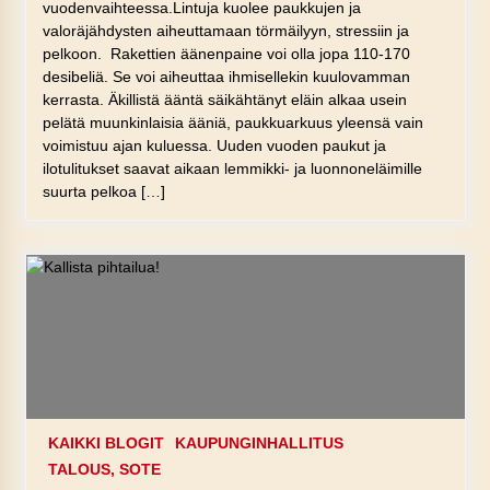
vuodenvaihteessa.Lintuja kuolee paukkujen ja
valoräjähdysten aiheuttamaan törmäilyyn, stressiin ja
pelkoon. Rakettien äänenpaine voi olla jopa 110-170
desibeliä. Se voi aiheuttaa ihmisellekin kuulovamman
kerrasta. Äkillistä ääntä säikähtänyt eläin alkaa usein
pelätä muunkinlaisia ääniä, paukkuarkuus yleensä vain
voimistuu ajan kuluessa. Uuden vuoden paukut ja
ilotulitukset saavat aikaan lemmikki- ja luonnoneläimille
suurta pelkoa […]
KAIKKI BLOGIT
KAUPUNGINHALLITUS
TALOUS, SOTE