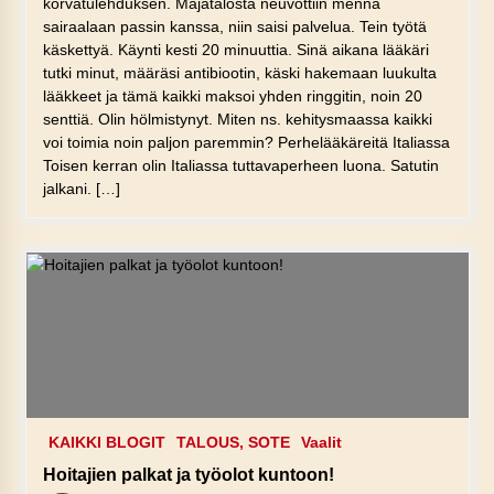
korvatulehduksen. Majatalosta neuvottiin mennä
sairaalaan passin kanssa, niin saisi palvelua. Tein työtä
käskettyä. Käynti kesti 20 minuuttia. Sinä aikana lääkäri
tutki minut, määräsi antibiootin, käski hakemaan luukulta
lääkkeet ja tämä kaikki maksoi yhden ringgitin, noin 20
senttiä. Olin hölmistynyt. Miten ns. kehitysmaassa kaikki
voi toimia noin paljon paremmin? Perhelääkäreitä Italiassa
Toisen kerran olin Italiassa tuttavaperheen luona. Satutin
jalkani. […]
KAIKKI BLOGIT
TALOUS, SOTE
Vaalit
Hoitajien palkat ja työolot kuntoon!