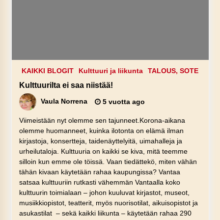
KAIKKI BLOGIT
Kulttuuri ja liikunta
TALOUS, SOTE
Kulttuurilta ei saa niistää!
Vaula Norrena
5 vuotta ago
Viimeistään nyt olemme sen tajunneet.Korona-aikana
olemme huomanneet, kuinka ilotonta on elämä ilman
kirjastoja, konsertteja, taidenäyttelyitä, uimahalleja ja
urheilutaloja. Kulttuuria on kaikki se kiva, mitä teemme
silloin kun emme ole töissä. Vaan tiedättekö, miten vähän
tähän kivaan käytetään rahaa kaupungissa? Vantaa
satsaa kulttuuriin rutkasti vähemmän Vantaalla koko
kulttuurin toimialaan – johon kuuluvat kirjastot, museot,
musiikkiopistot, teatterit, myös nuorisotilat, aikuisopistot ja
asukastilat – sekä kaikki liikunta – käytetään rahaa 290