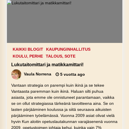
KAIKKI BLOGIT
KAUPUNGINHALLITUS
KOULU, PERHE
TALOUS, SOTE
Lukutaitomittari ja matikkamittari!
Vaula Norrena
5 vuotta ago
Vantaan strategia on parempi kuin ikinä ja se tekee
Vantaasta paremman kuin ikinä. Haluan silti puhua
asiasta, jota emme ole onnistuneet parantamaan, vaikka
se on ollut strategiassa tärkeänä tavoitteena aina. Se on
lasten pärjääminen koulussa ja siitä seuraava aikuisten
pärjääminen työelämässä. Vuonna 2009 asiat olivat vielä
hyvin Kun aloitin opetuslautakunnan varajäsenenä vuonna
2009, opetustoimen johtaja kehui, kuinka vain 7%