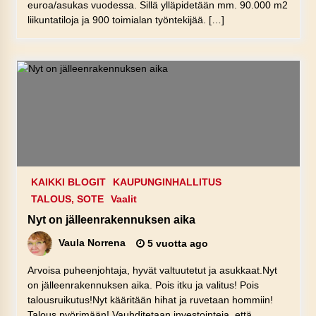
euroa/asukas vuodessa. Sillä ylläpidetään mm. 90.000 m2
liikuntatiloja ja 900 toimialan työntekijää. […]
KAIKKI BLOGIT
KAUPUNGINHALLITUS
TALOUS, SOTE
Vaalit
Nyt on jälleenrakennuksen aika
Vaula Norrena
5 vuotta ago
Arvoisa puheenjohtaja, hyvät valtuutetut ja asukkaat.Nyt
on jälleenrakennuksen aika. Pois itku ja valitus! Pois
talousruikutus!Nyt kääritään hihat ja ruvetaan hommiin!
Talous pyörimään! Vauhditetaan investointeja, että