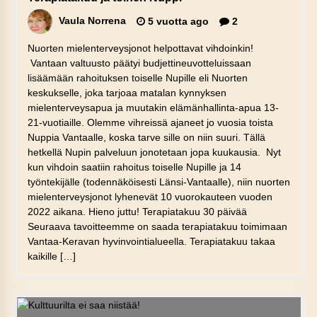
Vaula Norrena
5 vuotta ago
2
Nuorten mielenterveysjonot helpottavat vihdoinkin!
Vantaan valtuusto päätyi budjettineuvotteluissaan
lisäämään rahoituksen toiselle Nupille eli Nuorten
keskukselle, joka tarjoaa matalan kynnyksen
mielenterveysapua ja muutakin elämänhallinta-apua 13-
21-vuotiaille. Olemme vihreissä ajaneet jo vuosia toista
Nuppia Vantaalle, koska tarve sille on niin suuri. Tällä
hetkellä Nupin palveluun jonotetaan jopa kuukausia. Nyt
kun vihdoin saatiin rahoitus toiselle Nupille ja 14
työntekijälle (todennäköisesti Länsi-Vantaalle), niin nuorten
mielenterveysjonot lyhenevät 10 vuorokauteen vuoden
2022 aikana. Hieno juttu! Terapiatakuu 30 päivää
Seuraava tavoitteemme on saada terapiatakuu toimimaan
Vantaa-Keravan hyvinvointialueella. Terapiatakuu takaa
kaikille […]