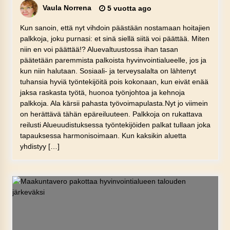
Vaula Norrena
5 vuotta ago
Kun sanoin, että nyt vihdoin päästään nostamaan hoitajien
palkkoja, joku purnasi: et sinä siellä siitä voi päättää. Miten
niin en voi päättää!? Aluevaltuustossa ihan tasan
päätetään paremmista palkoista hyvinvointialueelle, jos ja
kun niin halutaan. Sosiaali- ja terveysalalta on lähtenyt
tuhansia hyviä työntekijöitä pois kokonaan, kun eivät enää
jaksa raskasta työtä, huonoa työnjohtoa ja kehnoja
palkkoja. Ala kärsii pahasta työvoimapulasta.Nyt jo viimein
on herättävä tähän epäreiluuteen. Palkkoja on rukattava
reilusti Alueuudistuksessa työntekijöiden palkat tullaan joka
tapauksessa harmonisoimaan. Kun kaksikin aluetta
yhdistyy […]