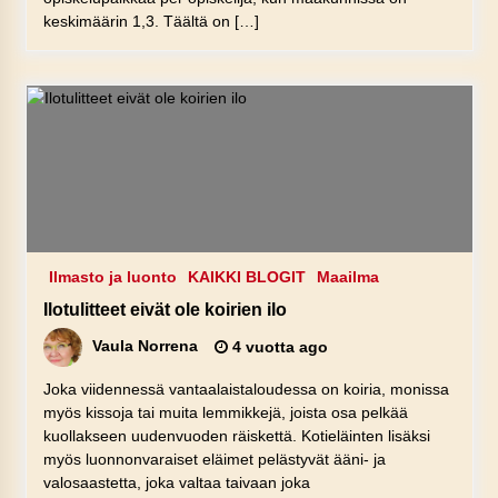
keskimäärin 1,3. Täältä on […]
Ilmasto ja luonto
KAIKKI BLOGIT
Maailma
Ilotulitteet eivät ole koirien ilo
Vaula Norrena
4 vuotta ago
Joka viidennessä vantaalaistaloudessa on koiria, monissa
myös kissoja tai muita lemmikkejä, joista osa pelkää
kuollakseen uudenvuoden räiskettä. Kotieläinten lisäksi
myös luonnonvaraiset eläimet pelästyvät ääni- ja
valosaastetta, joka valtaa taivaan joka