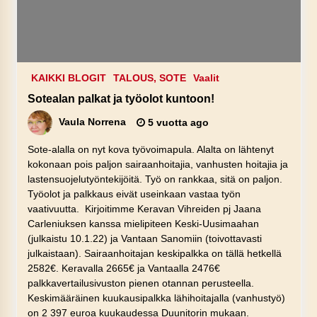
KAIKKI BLOGIT
TALOUS, SOTE
Vaalit
Sotealan palkat ja työolot kuntoon!
Vaula Norrena
5 vuotta ago
Sote-alalla on nyt kova työvoimapula. Alalta on lähtenyt
kokonaan pois paljon sairaanhoitajia, vanhusten hoitajia ja
lastensuojelutyöntekijöitä. Työ on rankkaa, sitä on paljon.
Työolot ja palkkaus eivät useinkaan vastaa työn
vaativuutta. Kirjoitimme Keravan Vihreiden pj Jaana
Carleniuksen kanssa mielipiteen Keski-Uusimaahan
(julkaistu 10.1.22) ja Vantaan Sanomiin (toivottavasti
julkaistaan). Sairaanhoitajan keskipalkka on tällä hetkellä
2582€. Keravalla 2665€ ja Vantaalla 2476€
palkkavertailusivuston pienen otannan perusteella.
Keskimääräinen kuukausipalkka lähihoitajalla (vanhustyö)
on 2 397 euroa kuukaudessa Duunitorin mukaan.