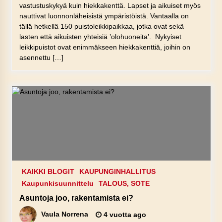
vastustuskykyä kuin hiekkakenttä. Lapset ja aikuiset myös
nauttivat luonnonläheisistä ympäristöistä. Vantaalla on
tällä hetkellä 150 puistoleikkipaikkaa, jotka ovat sekä
lasten että aikuisten yhteisiä ’olohuoneita’. Nykyiset
leikkipuistot ovat enimmäkseen hiekkakenttiä, joihin on
asennettu […]
KAIKKI BLOGIT
KAUPUNGINHALLITUS
Kaupunkisuunnittelu
TALOUS, SOTE
Asuntoja joo, rakentamista ei?
Vaula Norrena
4 vuotta ago