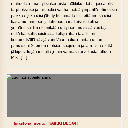
mahdollisimman yksinkertaista mökkikohdetta, jossa olisi
tarpeeksi iso ja tarpeeksi vanha metsä ympärillä. Himoitsin
paikkaa, joka olisi jätetty hoitamatta niin että metsä olisi
kasvanut umpeen ja lahopuuta makaisi rotkollaan
ympäriinsä. En ole mikään erityinen metsissä vaeltaja,
enkä kansallispuistoissa kulkija, ihan tavallinen
koirametsällä kävijä vain.Vaan halusin antaa oman
panokseni Suomen metsien suojeluun ja varmistaa, että
jälkipolville jää minulta jotain varmasti arvokasta talteen.
Mikä […]
Ilmasto ja luonto
KAIKKI BLOGIT