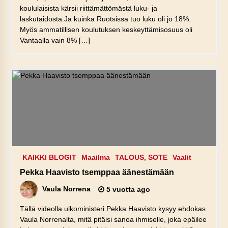
koululaisista kärsii riittämättömästä luku- ja
laskutaidosta.Ja kuinka Ruotsissa tuo luku oli jo 18%.
Myös ammatillisen koulutuksen keskeyttämisosuus oli
Vantaalla vain 8% […]
KAIKKI BLOGIT
Maailma
TALOUS, SOTE
Vaalit
Pekka Haavisto tsemppaa äänestämään
Vaula Norrena
5 vuotta ago
Tällä videolla ulkoministeri Pekka Haavisto kysyy ehdokas
Vaula Norrenalta, mitä pitäisi sanoa ihmiselle, joka epäilee