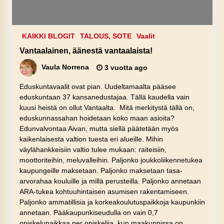
KAIKKI BLOGIT
TALOUS, SOTE
Vaalit
Vantaalainen, äänestä vantaalaista!
Vaula Norrena
3 vuotta ago
Eduskuntavaalit ovat pian. Uudeltamaalta pääsee
eduskuntaan 37 kansanedustajaa. Tällä kaudella vain
kuusi heistä on ollut Vantaalta. Mitä merkitystä tällä on,
eduskunnassahan hoidetaan koko maan asioita?
Edunvalvontaa Aivan, mutta siellä päätetään myös
kaikenlaisesta valtion tuesta eri alueille. Mihin
väylähankkeisiin valtio tulee mukaan: raiteisiin,
moottoriteihin, meluvalleihin. Paljonko joukkoliikennetukea
kaupungeille maksetaan. Paljonko maksetaan tasa-
arvorahaa kouluille ja millä perusteilla. Paljonko annetaan
ARA-tukea kohtuuhintaisen asumisen rakentamiseen.
Paljonko ammatillisia ja korkeakoulutuspaikkoja kaupunkiin
annetaan. Pääkaupunkiseudulla on vain 0,7
opiskelupaikkaa per opiskelija, kun maakunnissa on