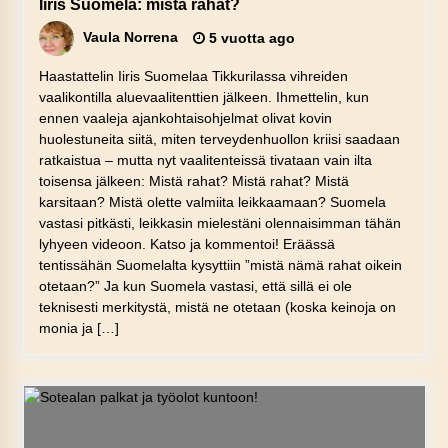
Iiris Suomela: mistä rahat?
Vaula Norrena
5 vuotta ago
Haastattelin Iiris Suomelaa Tikkurilassa vihreiden
vaalikontilla aluevaalitenttien jälkeen. Ihmettelin, kun
ennen vaaleja ajankohtaisohjelmat olivat kovin
huolestuneita siitä, miten terveydenhuollon kriisi saadaan
ratkaistua – mutta nyt vaalitenteissä tivataan vain ilta
toisensa jälkeen: Mistä rahat? Mistä rahat? Mistä
karsitaan? Mistä olette valmiita leikkaamaan? Suomela
vastasi pitkästi, leikkasin mielestäni olennaisimman tähän
lyhyeen videoon. Katso ja kommentoi! Eräässä
tentissähän Suomelalta kysyttiin ”mistä nämä rahat oikein
otetaan?” Ja kun Suomela vastasi, että sillä ei ole
teknisesti merkitystä, mistä ne otetaan (koska keinoja on
monia ja […]