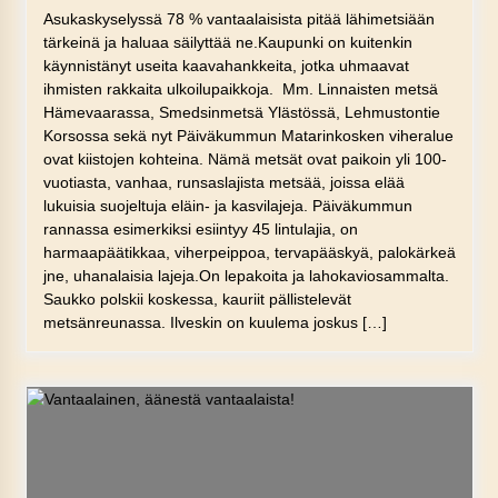
Asukaskyselyssä 78 % vantaalaisista pitää lähimetsiään
tärkeinä ja haluaa säilyttää ne.Kaupunki on kuitenkin
käynnistänyt useita kaavahankkeita, jotka uhmaavat
ihmisten rakkaita ulkoilupaikkoja. Mm. Linnaisten metsä
Hämevaarassa, Smedsinmetsä Ylästössä, Lehmustontie
Korsossa sekä nyt Päiväkummun Matarinkosken viheralue
ovat kiistojen kohteina. Nämä metsät ovat paikoin yli 100-
vuotiasta, vanhaa, runsaslajista metsää, joissa elää
lukuisia suojeltuja eläin- ja kasvilajeja. Päiväkummun
rannassa esimerkiksi esiintyy 45 lintulajia, on
harmaapäätikkaa, viherpeippoa, tervapääskyä, palokärkeä
jne, uhanalaisia lajeja.On lepakoita ja lahokaviosammalta.
Saukko polskii koskessa, kauriit pällistelevät
metsänreunassa. Ilveskin on kuulema joskus […]