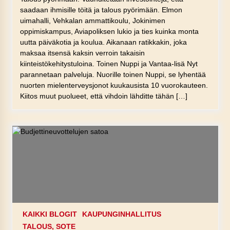
saadaan ihmisille töitä ja talous pyörimään. Elmon
uimahalli, Vehkalan ammattikoulu, Jokinimen
oppimiskampus, Aviapoliksen lukio ja ties kuinka monta
uutta päiväkotia ja koulua. Aikanaan ratikkakin, joka
maksaa itsensä kaksin verroin takaisin
kiinteistökehitystuloina. Toinen Nuppi ja Vantaa-lisä Nyt
parannetaan palveluja. Nuorille toinen Nuppi, se lyhentää
nuorten mielenterveysjonot kuukausista 10 vuorokauteen.
Kiitos muut puolueet, että vihdoin lähditte tähän […]
KAIKKI BLOGIT
KAUPUNGINHALLITUS
TALOUS, SOTE