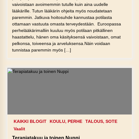
vaivoistaan avoimemmin tutulle kuin aina uudelle
lääkärille. Tutun lääkärin ohjeita myös noudatetaan
paremmin. Jatkuva hoitosuhde kannustaa potilasta
ottamaan vastuuta omasta terveydestään. Euroopassa
perhelääkärimalliin kuuluu myös potilaan pitkällinen
haastattelu, hänen oma käsityksensä vaivoistaan, omat
pelkonsa, toiveensa ja arveluksensa.Näin voidaan
tunnistaa paremmin myös […]
KAIKKI BLOGIT
KOULU, PERHE
TALOUS, SOTE
Vaalit
Terapiatakuu ja toinen Nuppi